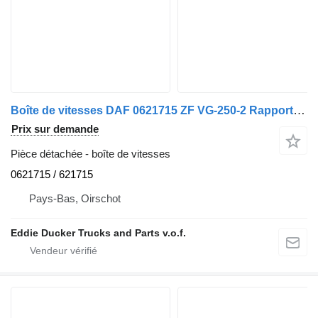
Boîte de vitesses DAF 0621715 ZF VG-250-2 Rapport 1,00-2,03 YA 4440 Plus de pièces en stock 0621715 / 621715 pour camion DAF
Prix sur demande
Pièce détachée - boîte de vitesses
0621715 / 621715
Pays-Bas, Oirschot
Eddie Ducker Trucks and Parts v.o.f.