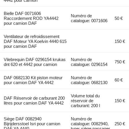
4442 pour camion
Bielle DAF 0071606
Numéro de
Raccordement ROD YA4442
50 €
catalogue: 0071606
pour camion DAF
Ventilateur de refroidissement
DAF Moteur YA Koelvin 4440 615
150 €
pour camion DAF
Vilebrequin DAF 0296154 krukas
Numéro de
750 €
dnt 620 et 4442 pour camion
catalogue: 0296154
DAF 0682130 Kit piston moteur
Numéro de
60 €
pour camion DAF YA 4442
catalogue: 0682130
Volume total du
DAF Réservoir de carburant 200
réservoir de
150 €
litres pour camion DAF YA 4442
carburant: 200 l
Siège DAF 0082940
Numéro de
Bijrijdersstoel Isri pour camion
catalogue: 0082940,
250 €
DAF YA 4440
type: siège passager