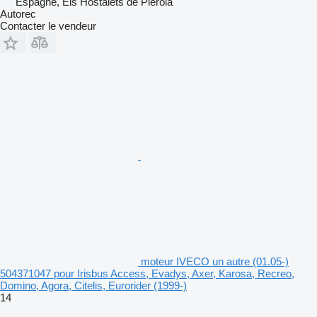
Espagne, Els Hostalets de Pierola
Autorec
Contacter le vendeur
moteur IVECO un autre (01.05-)
504371047 pour Irisbus Access, Evadys, Axer, Karosa, Recreo,
Domino, Agora, Citelis, Eurorider (1999-)
14