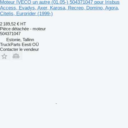
Moteur IVECO un autre (01.05-) 504371047 pour Irisbus
Access, Evadys, Axer, Karosa, Recreo, Domino, Agora,
Citelis, Eurorider (1999-)
2 189,52 €
HT
Pièce détachée - moteur
504371047
Estonie, Tallinn
TruckParts Eesti OÜ
Contacter le vendeur