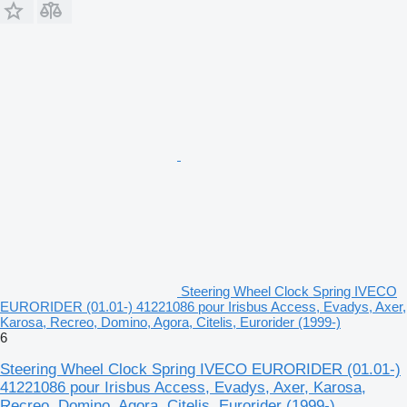
Steering Wheel Clock Spring IVECO
EURORIDER (01.01-) 41221086 pour Irisbus Access, Evadys, Axer,
Karosa, Recreo, Domino, Agora, Citelis, Eurorider (1999-)
6
Steering Wheel Clock Spring IVECO EURORIDER (01.01-)
41221086 pour Irisbus Access, Evadys, Axer, Karosa,
Recreo, Domino, Agora, Citelis, Eurorider (1999-)