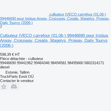
culbuteur IVECO carrefour (01.06-)
99446690 pour Irisbus Arway, Crossway, Crealis, Magelys, Proway,
Daily Tourys (2006-)
7
Culbuteur IVECO carrefour (01.06-) 99446690 pour Irisbus
Arway, Crossway, Crealis, Magelys, Proway, Daily Tourys
(2006-)
598,39 €
HT
Pièce détachée - culbuteur
99446690 99441962 99464346 98494581 98495660 5802314171
diesel
Estonie, Tallinn
TruckParts Eesti OÜ
Contacter le vendeur