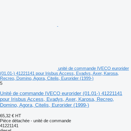
unité de commande IVECO eurorider
(01.01-) 41221141 pour Irisbus Access, Evadys, Axer, Karosa,
Recreo, Domino, Agora, Citelis, Eurorider (1999-)
5
Unité de commande IVECO eurorider (01.01-) 41221141
pour Irisbus Access, Evadys, Axer, Karosa, Recreo,
Domino, Agora, Citelis, Eurorider (1999-)
65,32 €
HT
Pièce détachée - unité de commande
41221141
diesel