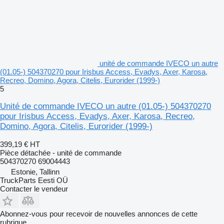
unité de commande IVECO un autre
(01.05-) 504370270 pour Irisbus Access, Evadys, Axer, Karosa,
Recreo, Domino, Agora, Citelis, Eurorider (1999-)
5
Unité de commande IVECO un autre (01.05-) 504370270
pour Irisbus Access, Evadys, Axer, Karosa, Recreo,
Domino, Agora, Citelis, Eurorider (1999-)
399,19 €
HT
Pièce détachée - unité de commande
504370270 69004443
Estonie, Tallinn
TruckParts Eesti OÜ
Contacter le vendeur
Abonnez-vous pour recevoir de nouvelles annonces de cette
rubrique