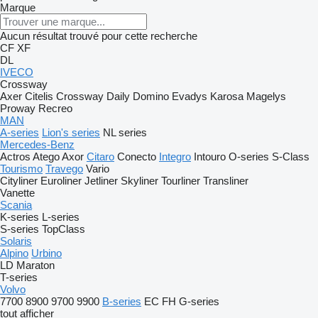
Marque
Aucun résultat trouvé pour cette recherche
CF
XF
DL
IVECO
Crossway
Axer
Citelis
Crossway
Daily
Domino
Evadys
Karosa
Magelys
Proway
Recreo
MAN
A-series
Lion's series
NL series
Mercedes-Benz
Actros
Atego
Axor
Citaro
Conecto
Integro
Intouro
O-series
S-Class
Tourismo
Travego
Vario
Cityliner
Euroliner
Jetliner
Skyliner
Tourliner
Transliner
Vanette
Scania
K-series
L-series
S-series
TopClass
Solaris
Alpino
Urbino
LD
Maraton
T-series
Volvo
7700
8900
9700
9900
B-series
EC
FH
G-series
tout afficher