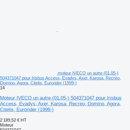
moteur IVECO un autre (01.05-)
504371047 pour Irisbus Access, Evadys, Axer, Karosa, Recreo,
Domino, Agora, Citelis, Eurorider (1999-)
14
Moteur IVECO un autre (01.05-) 504371047 pour Irisbus
Access, Evadys, Axer, Karosa, Recreo, Domino, Agora,
Citelis, Eurorider (1999-)
2 189,52 €
HT
Moteur
504371047