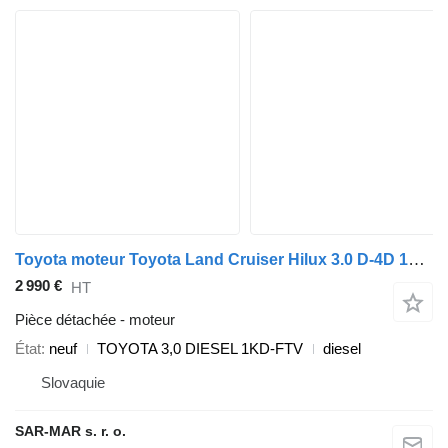
Toyota moteur Toyota Land Cruiser Hilux 3.0 D-4D 1KD-FTV TOYOTA pour automobile Toyota TOYOTA LAND CRUISER 3,0 D-4D TOYOTA HILUX 3,0 D-4D TOYOTA FORTUNER 3,0 D-4D TOYOTA HIACE 3,0 D-4D TOYOTA DYNA 3,0 D-4D
2 990 €
HT
Pièce détachée - moteur
État
neuf
TOYOTA 3,0 DIESEL 1KD-FTV
diesel
Slovaquie
SAR-MAR s. r. o.