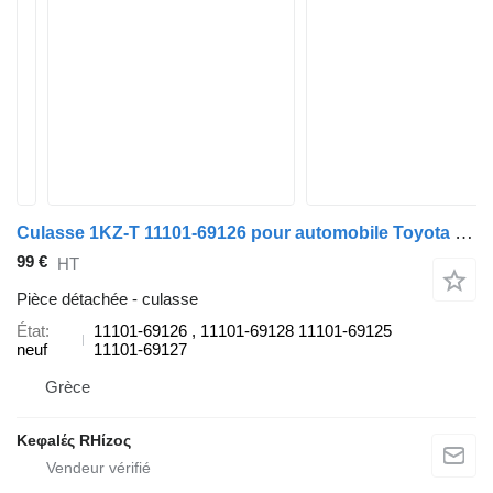
Culasse 1KZ-T 11101-69126 pour automobile Toyota HILUX, LAND CRUISER, 4 RUNNER, HIACE
99 €
HT
Pièce détachée - culasse
État
11101-69126 , 11101-69128 11101-69125
neuf
11101-69127
Grèce
Keφalές RHίzoς