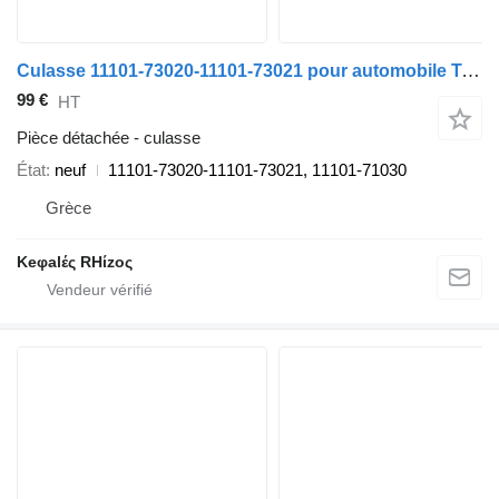
Culasse 11101-73020-11101-73021 pour automobile Toyota HIACE, HILUX, DYNA, LITEACE, 4RUNNER
99 €
HT
Pièce détachée - culasse
État
neuf
11101-73020-11101-73021, 11101-71030
Grèce
Keφalές RHίzoς