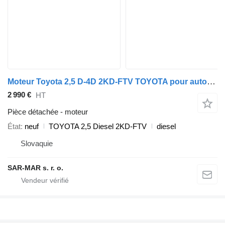
Moteur Toyota 2,5 D-4D 2KD-FTV TOYOTA pour automobile Toyota TOYOTA FORTUNER (KUN50, 60, RZN205, 215) 2,5 D-4D TOYOTA HILUX (N1, N2, N3) 2,5 D-4D TOYOTA HIACE (IV, V) 2,5 D-4D TOYOTA DYNA 2,5 D-4D
2 990 €
HT
Pièce détachée - moteur
État
neuf
TOYOTA 2,5 Diesel 2KD-FTV
diesel
Slovaquie
SAR-MAR s. r. o.