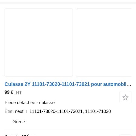
Culasse 2Y 11101-73020-11101-73021 pour automobile Toyota HILUX, HIACE, TOWNACE, LITEACE, DYNA
99 €
HT
Pièce détachée - culasse
État
neuf
11101-73020-11101-73021, 11101-71030
Grèce