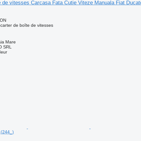
e de vitesses Carcasa Fata Cutie Viteze Manuala Fiat Ducato
RON
carter de boîte de vitesses
ia Mare
O SRL
deur
(244_)