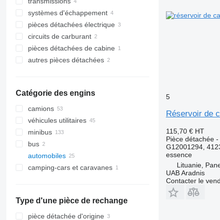
transmissions
blocs-moteurs
systèmes d'échappement
arbres à cames
boîtes de vitesses
pièces détachées électrique
culasses
carters de boîte de vitesses
catalyseurs
circuits de carburant
vilebrequins
pignons de boîte de vitesses
pots d'échappement
unité de commande
pièces détachées de cabine
volants moteurs
générateurs
réservoirs de carburant
autres pièces détachées
turbocompresseurs
rampes d'injection
sièges
kits de réparation
fixations
Catégorie des engins
5
camions
Réservoir de 
véhicules utilitaires
115,70 €
HT
minibus
Pièce détachée - 
bus
G12001294, 4123
essence
automobiles
Lituanie, Pan
camping-cars et caravanes
UAB Aradnis
Contacter le ven
Type d'une pièce de rechange
pièce détachée d'origine