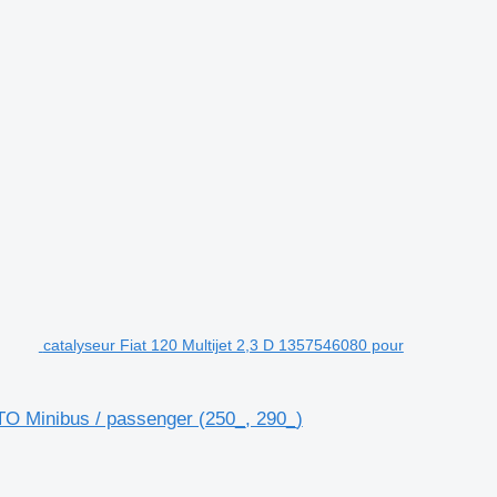
catalyseur Fiat 120 Multijet 2,3 D 1357546080 pour
TO Minibus / passenger (250_, 290_)