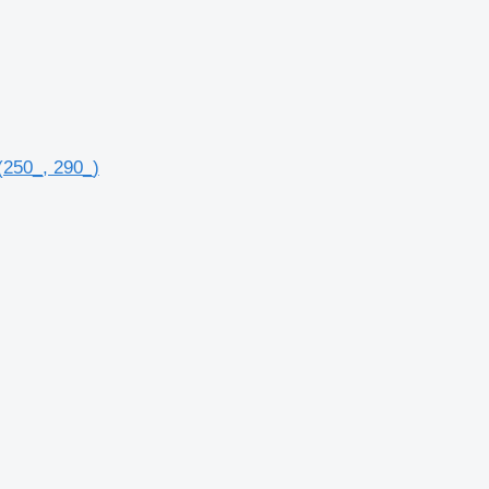
(250_, 290_)
.