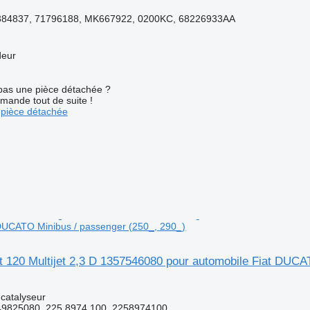
384837, 71796188, MK667922, 0200KC, 68226933AA
deur
pas une pièce détachée ?
mande tout de suite !
pièce détachée
DUCATO Minibus / passenger (250_, 290_)
t 120 Multijet 2,3 D 1357546080 pour automobile Fiat DUCA
 catalyseur
9825080, 225 8974 100, 2258974100