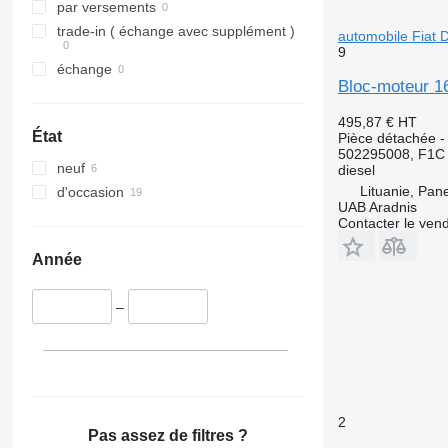
par versements
trade-in ( échange avec supplément )
automobile Fiat
9
échange
Bloc-moteur 1
495,87 €
HT
État
Pièce détachée -
502295008, F1C
neuf
diesel
Lituanie, Pan
d'occasion
UAB Aradnis
Contacter le ven
Année
–
2
Pas assez de filtres ?