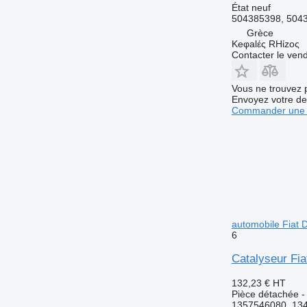
État
neuf
504385398, 504
Grèce
Keφalές RHίzoς
Contacter le ven
Vous ne trouvez 
Envoyez votre de
Commander une 
automobile Fiat 
6
Catalyseur Fia
132,23 €
HT
Pièce détachée -
1357546080, 134