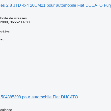
sses 2.8 JTD 4x4 20UM21 pour automobile Fiat DUCATO Fur
boîte de vitesses
2880, 9655299780
evėžys
deur
 504385398 pour automobile Fiat DUCATO
 culasse