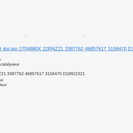
at ducato 2704880X 22RNZ21 3387762 46857617 3158470 D1
e
 catalyseur
21 3387762 46857617 3158470 D18922321
us
deur