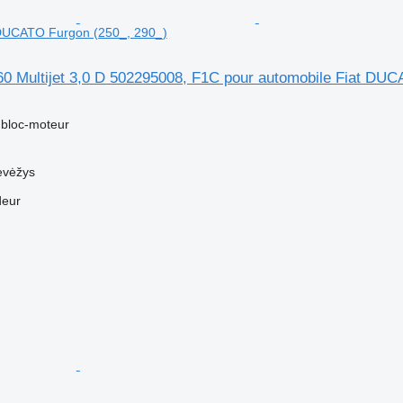
 DUCATO Furgon (250_, 290_)
60 Multijet 3,0 D 502295008, F1C pour automobile Fiat DUC
 bloc-moteur
evėžys
deur