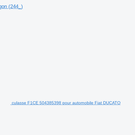
gon (244_)
culasse F1CE 504385398 pour automobile Fiat DUCATO