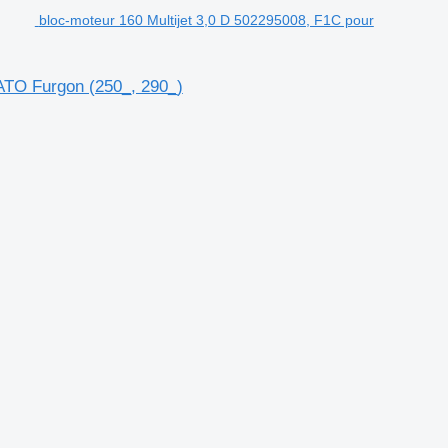
bloc-moteur 160 Multijet 3,0 D 502295008, F1C pour
ATO Furgon (250_, 290_)