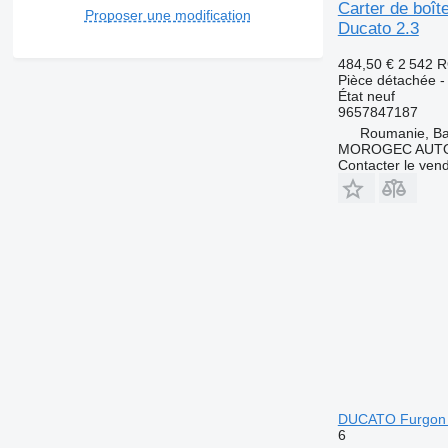
Carter de boît
Proposer une modification
Ducato 2.3
484,50 €
2 542 
Pièce détachée - 
État
neuf
9657847187
Roumanie, Ba
MOROGEC AUT
Contacter le ven
DUCATO Furgon 
6