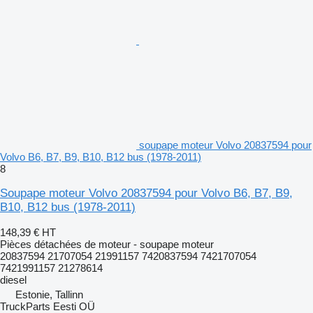
soupape moteur Volvo 20837594 pour
Volvo B6, B7, B9, B10, B12 bus (1978-2011)
8
Soupape moteur Volvo 20837594 pour Volvo B6, B7, B9,
B10, B12 bus (1978-2011)
148,39 €
HT
Pièces détachées de moteur - soupape moteur
20837594 21707054 21991157 7420837594 7421707054
7421991157 21278614
diesel
Estonie, Tallinn
TruckParts Eesti OÜ