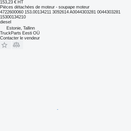
153,23 €
HT
Pièces détachées de moteur - soupape moteur
4722600060 153.00134211 3092614 A0044303281 0044303281
15300134210
diesel
Estonie, Tallinn
TruckParts Eesti OÜ
Contacter le vendeur