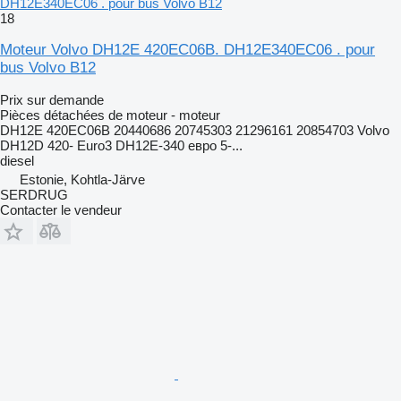
DH12E340EC06 . pour bus Volvo B12
18
Moteur Volvo DH12E 420EC06B. DH12E340EC06 . pour
bus Volvo B12
Prix sur demande
Pièces détachées de moteur - moteur
DH12E 420EC06B 20440686 20745303 21296161 20854703 Volvo
DH12D 420- Euro3 DH12E-340 евро 5-...
diesel
Estonie, Kohtla-Järve
SERDRUG
Contacter le vendeur