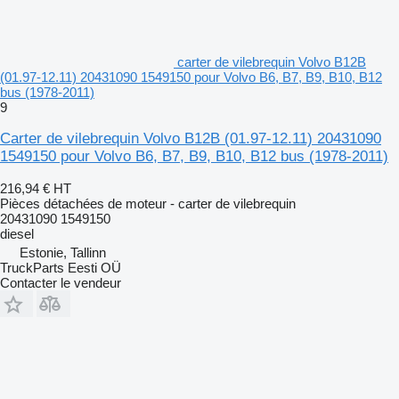
carter de vilebrequin Volvo B12B
(01.97-12.11) 20431090 1549150 pour Volvo B6, B7, B9, B10, B12
bus (1978-2011)
9
Carter de vilebrequin Volvo B12B (01.97-12.11) 20431090
1549150 pour Volvo B6, B7, B9, B10, B12 bus (1978-2011)
216,94 €
HT
Pièces détachées de moteur - carter de vilebrequin
20431090 1549150
diesel
Estonie, Tallinn
TruckParts Eesti OÜ
Contacter le vendeur