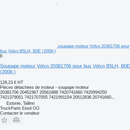
soupape moteur Volvo 20381706 pour
bus Volvo B5LH, B0E (2008-)
8
Soupape moteur Volvo 20381706 pour bus Volvo B5LH, B0E
(2008-)
128,23 €
HT
Pièces détachées de moteur - soupape moteur
20381706 20451967 20561888 7420741660 7420994250
7421379051 7421707055 7421991154 20512836 20741660...
Estonie, Tallinn
TruckParts Eesti OÜ
Contacter le vendeur