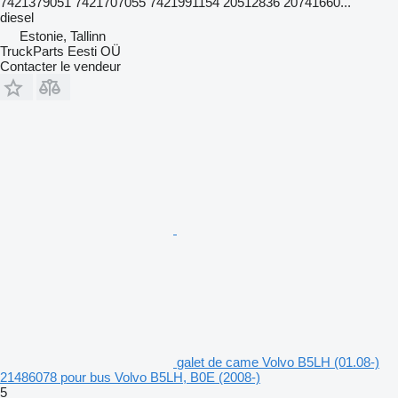
7421379051 7421707055 7421991154 20512836 20741660...
diesel
Estonie, Tallinn
TruckParts Eesti OÜ
Contacter le vendeur
galet de came Volvo B5LH (01.08-)
21486078 pour bus Volvo B5LH, B0E (2008-)
5