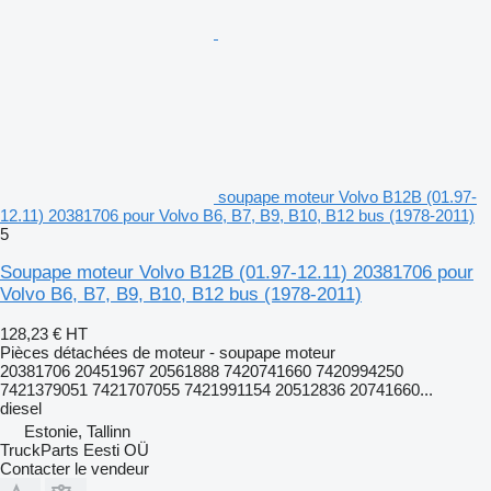
soupape moteur Volvo B12B (01.97-
12.11) 20381706 pour Volvo B6, B7, B9, B10, B12 bus (1978-2011)
5
Soupape moteur Volvo B12B (01.97-12.11) 20381706 pour
Volvo B6, B7, B9, B10, B12 bus (1978-2011)
128,23 €
HT
Pièces détachées de moteur - soupape moteur
20381706 20451967 20561888 7420741660 7420994250
7421379051 7421707055 7421991154 20512836 20741660...
diesel
Estonie, Tallinn
TruckParts Eesti OÜ
Contacter le vendeur