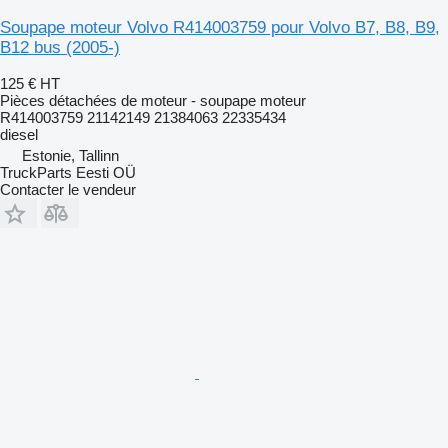
Soupape moteur Volvo R414003759 pour Volvo B7, B8, B9,
B12 bus (2005-)
125 €
HT
Pièces détachées de moteur - soupape moteur
R414003759 21142149 21384063 22335434
diesel
Estonie, Tallinn
TruckParts Eesti OÜ
Contacter le vendeur