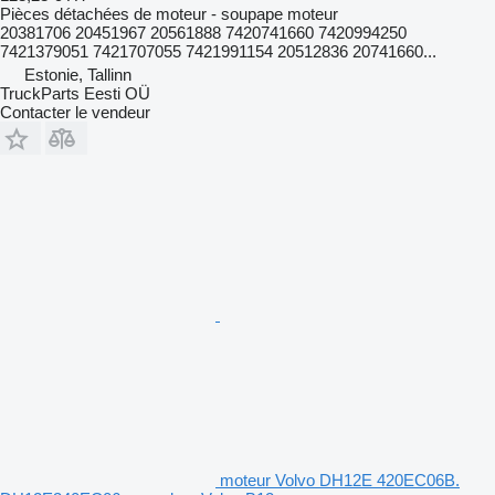
Pièces détachées de moteur - soupape moteur
20381706 20451967 20561888 7420741660 7420994250
7421379051 7421707055 7421991154 20512836 20741660...
Estonie, Tallinn
TruckParts Eesti OÜ
Contacter le vendeur
moteur Volvo DH12E 420EC06B.