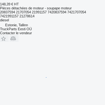
148,39 €
HT
Pièces détachées de moteur - soupape moteur
20837594 21707054 21991157 7420837594 7421707054
7421991157 21278614
diesel
Estonie, Tallinn
TruckParts Eesti OÜ
Contacter le vendeur