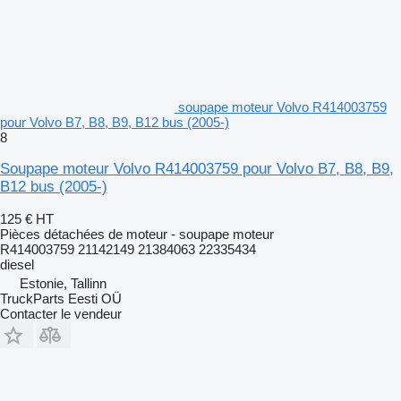
soupape moteur Volvo R414003759
pour Volvo B7, B8, B9, B12 bus (2005-)
8
Soupape moteur Volvo R414003759 pour Volvo B7, B8, B9,
B12 bus (2005-)
125 €
HT
Pièces détachées de moteur - soupape moteur
R414003759 21142149 21384063 22335434
diesel
Estonie, Tallinn
TruckParts Eesti OÜ
Contacter le vendeur