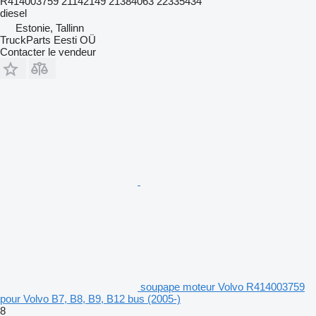
R414003759 21142149 21384063 22335434
diesel
Estonie, Tallinn
TruckParts Eesti OÜ
Contacter le vendeur
soupape moteur Volvo R414003759
pour Volvo B7, B8, B9, B12 bus (2005-)
8