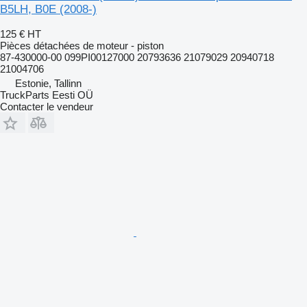
B5LH, B0E (2008-)
125 €
HT
Pièces détachées de moteur - piston
87-430000-00 099PI00127000 20793636 21079029 20940718
21004706
Estonie, Tallinn
TruckParts Eesti OÜ
Contacter le vendeur