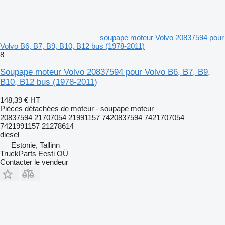
soupape moteur Volvo 20837594 pour
Volvo B6, B7, B9, B10, B12 bus (1978-2011)
8
Soupape moteur Volvo 20837594 pour Volvo B6, B7, B9,
B10, B12 bus (1978-2011)
148,39 €
HT
Pièces détachées de moteur - soupape moteur
20837594 21707054 21991157 7420837594 7421707054
7421991157 21278614
diesel
Estonie, Tallinn
TruckParts Eesti OÜ
Contacter le vendeur