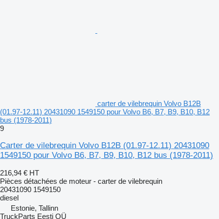
carter de vilebrequin Volvo B12B
(01.97-12.11) 20431090 1549150 pour Volvo B6, B7, B9, B10, B12
bus (1978-2011)
9
Carter de vilebrequin Volvo B12B (01.97-12.11) 20431090
1549150 pour Volvo B6, B7, B9, B10, B12 bus (1978-2011)
216,94 €
HT
Pièces détachées de moteur - carter de vilebrequin
20431090 1549150
diesel
Estonie, Tallinn
TruckParts Eesti OÜ