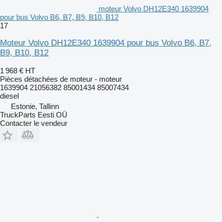
moteur Volvo DH12E340 1639904
pour bus Volvo B6, B7, B9, B10, B12
17
Moteur Volvo DH12E340 1639904 pour bus Volvo B6, B7,
B9, B10, B12
1 968 €
HT
Pièces détachées de moteur - moteur
1639904 21056382 85001434 85007434
diesel
Estonie, Tallinn
TruckParts Eesti OÜ
Contacter le vendeur