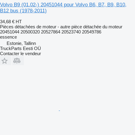
Volvo B9 (01.02-) 20451044 pour Volvo B6, B7, B9, B10,
B12 bus (1978-2011)
34,68 €
HT
Pièces détachées de moteur - autre pièce détachée du moteur
20451044 20500320 20527864 20523740 20549786
essence
Estonie, Tallinn
TruckParts Eesti OÜ
Contacter le vendeur