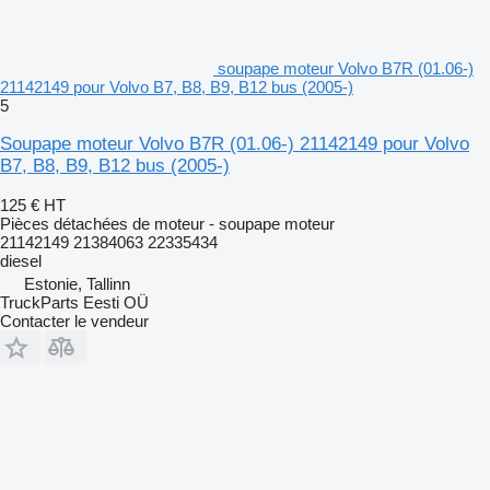
soupape moteur Volvo B7R (01.06-)
21142149 pour Volvo B7, B8, B9, B12 bus (2005-)
5
Soupape moteur Volvo B7R (01.06-) 21142149 pour Volvo
B7, B8, B9, B12 bus (2005-)
125 €
HT
Pièces détachées de moteur - soupape moteur
21142149 21384063 22335434
diesel
Estonie, Tallinn
TruckParts Eesti OÜ
Contacter le vendeur