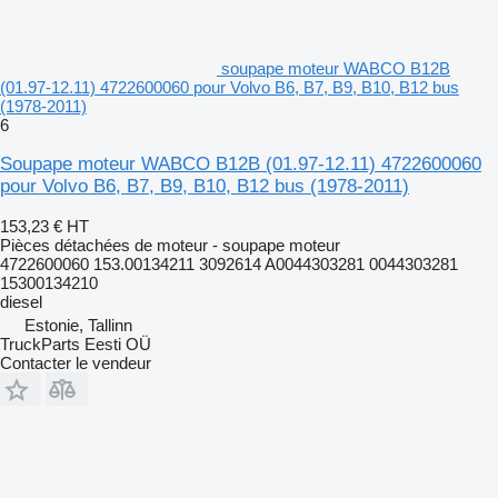
soupape moteur WABCO B12B
(01.97-12.11) 4722600060 pour Volvo B6, B7, B9, B10, B12 bus
(1978-2011)
6
Soupape moteur WABCO B12B (01.97-12.11) 4722600060
pour Volvo B6, B7, B9, B10, B12 bus (1978-2011)
153,23 €
HT
Pièces détachées de moteur - soupape moteur
4722600060 153.00134211 3092614 A0044303281 0044303281
15300134210
diesel
Estonie, Tallinn
TruckParts Eesti OÜ
Contacter le vendeur