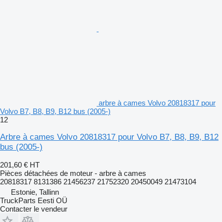
arbre à cames Volvo 20818317 pour
Volvo B7, B8, B9, B12 bus (2005-)
12
Arbre à cames Volvo 20818317 pour Volvo B7, B8, B9, B12
bus (2005-)
201,60 €
HT
Pièces détachées de moteur - arbre à cames
20818317 8131386 21456237 21752320 20450049 21473104
Estonie, Tallinn
TruckParts Eesti OÜ
Contacter le vendeur