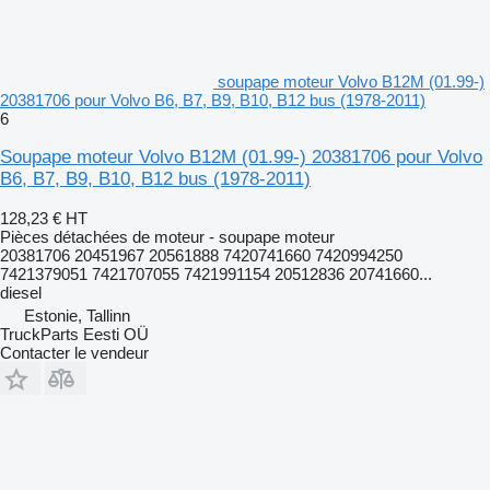
soupape moteur Volvo B12M (01.99-)
20381706 pour Volvo B6, B7, B9, B10, B12 bus (1978-2011)
6
Soupape moteur Volvo B12M (01.99-) 20381706 pour Volvo
B6, B7, B9, B10, B12 bus (1978-2011)
128,23 €
HT
Pièces détachées de moteur - soupape moteur
20381706 20451967 20561888 7420741660 7420994250
7421379051 7421707055 7421991154 20512836 20741660...
diesel
Estonie, Tallinn
TruckParts Eesti OÜ
Contacter le vendeur