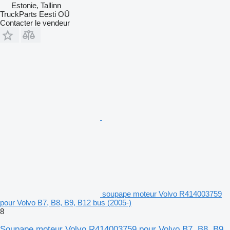
Estonie, Tallinn
TruckParts Eesti OÜ
Contacter le vendeur
soupape moteur Volvo R414003759
pour Volvo B7, B8, B9, B12 bus (2005-)
8
Soupape moteur Volvo R414003759 pour Volvo B7, B8, B9,