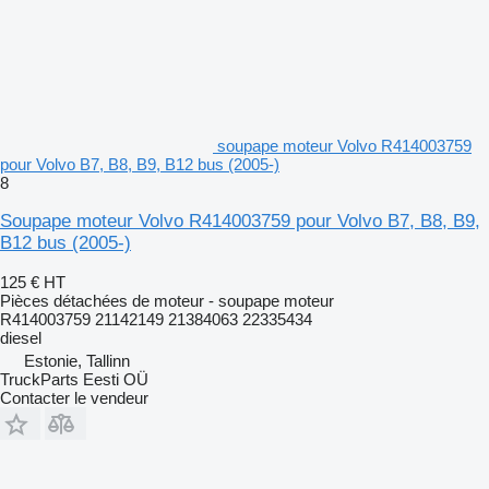
soupape moteur Volvo R414003759
pour Volvo B7, B8, B9, B12 bus (2005-)
8
Soupape moteur Volvo R414003759 pour Volvo B7, B8, B9,
B12 bus (2005-)
125 €
HT
Pièces détachées de moteur - soupape moteur
R414003759 21142149 21384063 22335434
diesel
Estonie, Tallinn
TruckParts Eesti OÜ
Contacter le vendeur