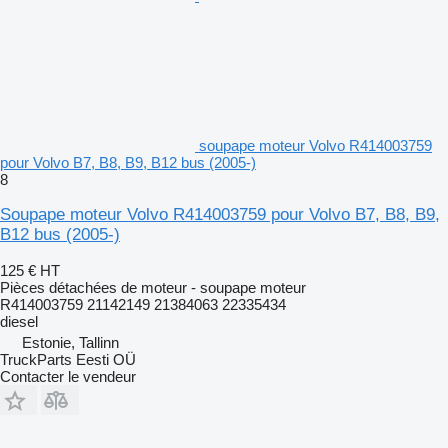
soupape moteur Volvo R414003759
pour Volvo B7, B8, B9, B12 bus (2005-)
8
Soupape moteur Volvo R414003759 pour Volvo B7, B8, B9,
B12 bus (2005-)
125 €
HT
Pièces détachées de moteur - soupape moteur
R414003759 21142149 21384063 22335434
diesel
Estonie, Tallinn
TruckParts Eesti OÜ
Contacter le vendeur