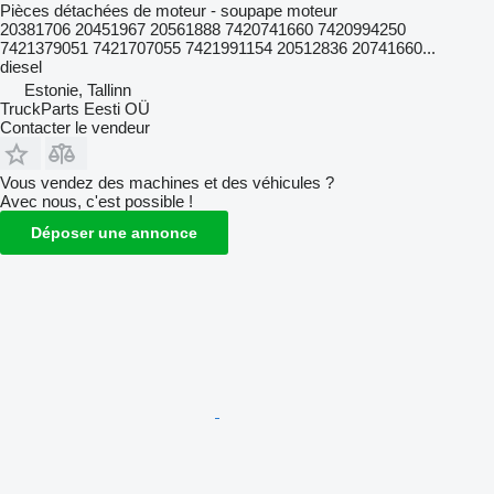
Pièces détachées de moteur - soupape moteur
20381706 20451967 20561888 7420741660 7420994250
7421379051 7421707055 7421991154 20512836 20741660...
diesel
Estonie, Tallinn
TruckParts Eesti OÜ
Contacter le vendeur
Vous vendez des machines et des véhicules ?
Avec nous, c'est possible !
Déposer une annonce