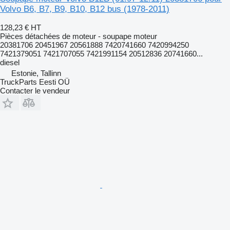
Volvo B6, B7, B9, B10, B12 bus (1978-2011)
128,23 €
HT
Pièces détachées de moteur - soupape moteur
20381706 20451967 20561888 7420741660 7420994250
7421379051 7421707055 7421991154 20512836 20741660...
diesel
Estonie, Tallinn
TruckParts Eesti OÜ
Contacter le vendeur