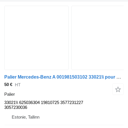
Palier Mercedes-Benz A 001981503102 33021\\ pour bus Mercedes-Benz O405
50 €
HT
Palier
33021\\ 625036304 19810725 3577231227
3057230036
Estonie, Tallinn