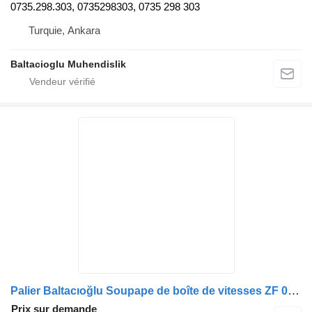
0735.298.303, 0735298303, 0735 298 303
Turquie, Ankara
Baltacioglu Muhendislik
Palier Baltacıoğlu Soupape de boîte de vitesses ZF 0501216838 / 0501226594 / 42561327 0635.330.086 pour bus
Prix sur demande