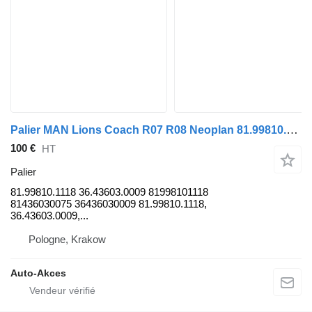
Palier MAN Lions Coach R07 R08 Neoplan 81.99810.1118 pour bus MAN Lions Coach R07 R08 Neoplan
100 €
HT
Palier
81.99810.1118 36.43603.0009 81998101118
81436030075 36436030009 81.99810.1118,
36.43603.0009,...
Pologne, Krakow
Auto-Akces