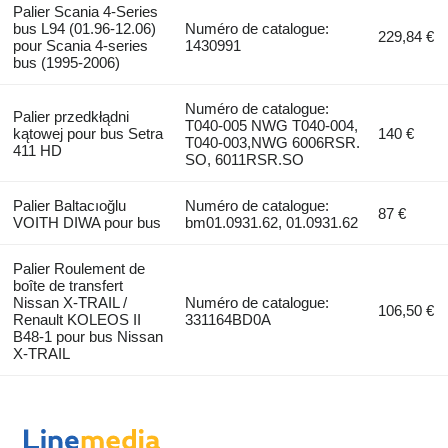
Palier Scania 4-Series
bus L94 (01.96-12.06)
Numéro de catalogue:
229,84 €
pour Scania 4-series
1430991
bus (1995-2006)
Numéro de catalogue:
Palier przedkłądni
T040-005 NWG T040-004,
kątowej pour bus Setra
140 €
T040-003,NWG 6006RSR.
411 HD
SO, 6011RSR.SO
Palier Baltacıoğlu
Numéro de catalogue:
87 €
VOITH DIWA pour bus
bm01.0931.62, 01.0931.62
Palier Roulement de
boîte de transfert
Nissan X-TRAIL /
Numéro de catalogue:
106,50 €
Renault KOLEOS II
331164BD0A
B48-1 pour bus Nissan
X-TRAIL