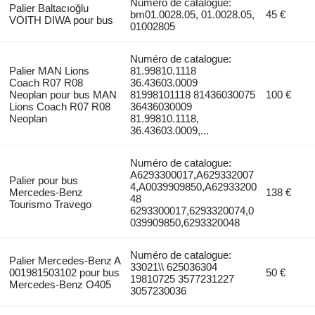
Numéro de catalogue:
Palier Baltacıoğlu
bm01.0028.05, 01.0028.05,
45 €
VOITH DIWA pour bus
01002805
Numéro de catalogue:
Palier MAN Lions
81.99810.1118
Coach R07 R08
36.43603.0009
Neoplan pour bus MAN
81998101118 81436030075
100 €
Lions Coach R07 R08
36436030009
Neoplan
81.99810.1118,
36.43603.0009,...
Numéro de catalogue:
A6293300017,A629332007
Palier pour bus
4,A0039909850,A62933200
Mercedes-Benz
138 €
48
Tourismo Travego
6293300017,6293320074,0
039909850,6293320048
Numéro de catalogue:
Palier Mercedes-Benz A
33021\\ 625036304
001981503102 pour bus
50 €
19810725 3577231227
Mercedes-Benz O405
3057230036