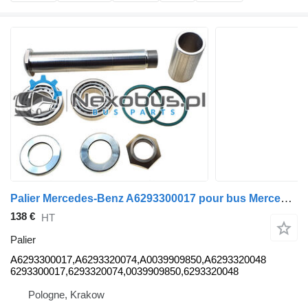
Palier Mercedes-Benz A6293300017 pour bus Mercedes-Benz Tourismo Travego
138 €
HT
Palier
A6293300017,A6293320074,A0039909850,A6293320048
6293300017,6293320074,0039909850,6293320048
Pologne, Krakow