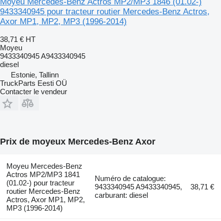
Moyeu Mercedes-Benz Actros MP2/MP3 1846 (01.02-)
9433340945 pour tracteur routier Mercedes-Benz Actros,
Axor MP1, MP2, MP3 (1996-2014)
38,71 €
HT
Moyeu
9433340945 A9433340945
diesel
Estonie, Tallinn
TruckParts Eesti OÜ
Contacter le vendeur
Prix de moyeux Mercedes-Benz Axor
Moyeu Mercedes-Benz
Actros MP2/MP3 1841
Numéro de catalogue:
(01.02-) pour tracteur
9433340945 A9433340945,
38,71 €
routier Mercedes-Benz
carburant: diesel
Actros, Axor MP1, MP2,
MP3 (1996-2014)