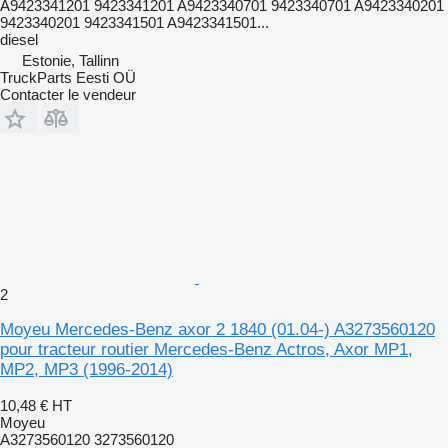
A9423341201 9423341201 A9423340701 9423340701 A9423340201
9423340201 9423341501 A9423341501...
diesel
Estonie, Tallinn
TruckParts Eesti OÜ
Contacter le vendeur
2
Moyeu Mercedes-Benz axor 2 1840 (01.04-) A3273560120
pour tracteur routier Mercedes-Benz Actros, Axor MP1,
MP2, MP3 (1996-2014)
10,48 €
HT
Moyeu
A3273560120 3273560120