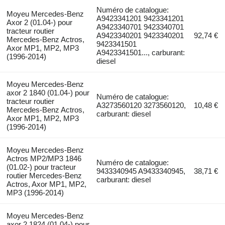
Numéro de catalogue:
Moyeu Mercedes-Benz
A9423341201 9423341201
Axor 2 (01.04-) pour
A9423340701 9423340701
tracteur routier
A9423340201 9423340201
92,74 €
Mercedes-Benz Actros,
9423341501
Axor MP1, MP2, MP3
A9423341501..., carburant:
(1996-2014)
diesel
Moyeu Mercedes-Benz
axor 2 1840 (01.04-) pour
Numéro de catalogue:
tracteur routier
A3273560120 3273560120,
10,48 €
Mercedes-Benz Actros,
carburant: diesel
Axor MP1, MP2, MP3
(1996-2014)
Moyeu Mercedes-Benz
Actros MP2/MP3 1846
Numéro de catalogue:
(01.02-) pour tracteur
9433340945 A9433340945,
38,71 €
routier Mercedes-Benz
carburant: diesel
Actros, Axor MP1, MP2,
MP3 (1996-2014)
Moyeu Mercedes-Benz
axor 2 1824 (01.04-) pour