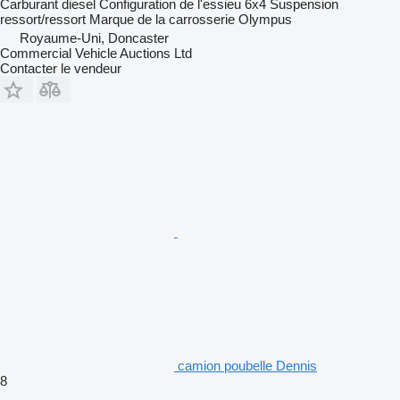
Carburant
diesel
Configuration de l'essieu
6x4
Suspension
ressort/ressort
Marque de la carrosserie
Olympus
Royaume-Uni, Doncaster
Commercial Vehicle Auctions Ltd
Contacter le vendeur
camion poubelle Dennis
8