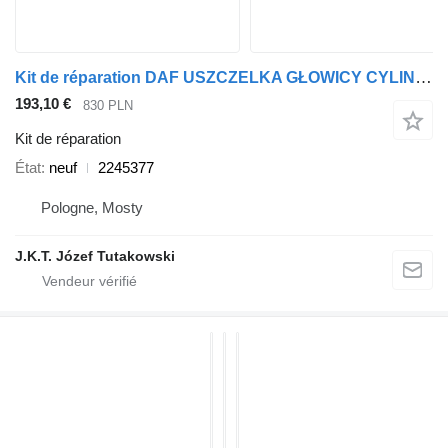
Kit de réparation DAF USZCZELKA GŁOWICY CYLINDRÓW SPRĘŻARKI 2245377 pour tracteur routier DAF XF FL 106
193,10 €
830 PLN
Kit de réparation
État
neuf
2245377
Pologne, Mosty
J.K.T. Józef Tutakowski