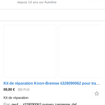
depuis
14
ans sur Autoline
Kit de réparation Knorr-Bremse ii328090062 pour tracteur routier DAF
69,80 €
300 PLN
Kit de réparation
État
neuf
ii328090062 numery zamienne: daf