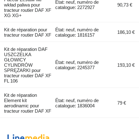
État: neuf, numéro de
wkład paliwa pour
90,73 €
catalogue: 2272927
tracteur routier DAF XF
XG XG+
Kit de réparation pour
État: neuf, numéro de
186,10 €
tracteur routier DAF XF
catalogue: 1816157
Kit de réparation DAF
USZCZELKA
GŁOWICY
État: neuf, numéro de
CYLINDRÓW
193,10 €
catalogue: 2245377
SPRĘŻARKI pour
tracteur routier DAF XF
FL 106
Kit de réparation
Element kit
État: neuf, numéro de
79 €
aerodinamic pour
catalogue: 1836004
tracteur routier DAF XF