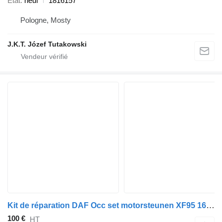
État
neuf
1816157
Pologne, Mosty
J.K.T. Józef Tutakowski
Kit de réparation DAF Occ set motorsteunen XF95 1664140 742811-01 pour tracteur routier
100 €
HT