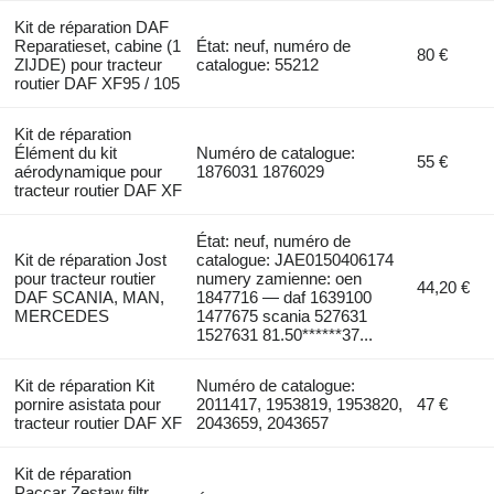
Kit de réparation DAF
Reparatieset, cabine (1
État: neuf, numéro de
80 €
ZIJDE) pour tracteur
catalogue: 55212
routier DAF XF95 / 105
Kit de réparation
Élément du kit
Numéro de catalogue:
55 €
aérodynamique pour
1876031 1876029
tracteur routier DAF XF
État: neuf, numéro de
Kit de réparation Jost
catalogue: JAE0150406174
pour tracteur routier
numery zamienne: oen
44,20 €
DAF SCANIA, MAN,
1847716 — daf 1639100
MERCEDES
1477675 scania 527631
1527631 81.50******37...
Kit de réparation Kit
Numéro de catalogue:
pornire asistata pour
2011417, 1953819, 1953820,
47 €
tracteur routier DAF XF
2043659, 2043657
Kit de réparation
Paccar Zestaw filtr