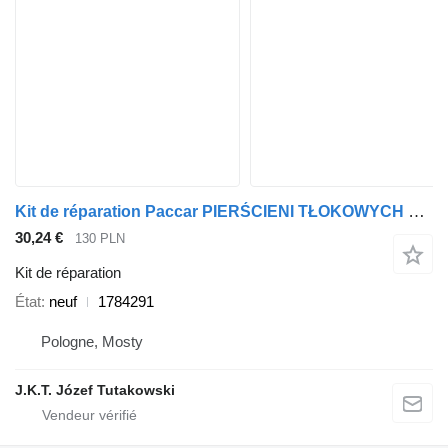
Kit de réparation Paccar PIERŚCIENI TŁOKOWYCH MX 13 1784291 pour tracteur routier DAF XF 105
30,24 €
130 PLN
Kit de réparation
État
neuf
1784291
Pologne, Mosty
J.K.T. Józef Tutakowski