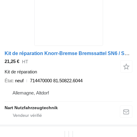
Kit de réparation Knorr-Bremse Bremssattel SN6 / SB7 / SN7 / SL7 714470000 pour tracteur routier DAF
21,25 €
HT
Kit de réparation
État
neuf
714470000 81.50822.6044
Allemagne, Altdorf
Nart Nutzfahrzeugtechnik