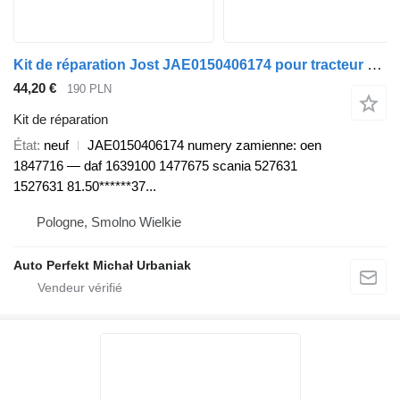
Kit de réparation Jost JAE0150406174 pour tracteur routier DAF SCANIA, MAN, MERCEDES
44,20 €
190 PLN
Kit de réparation
État
neuf
JAE0150406174 numery zamienne: oen
1847716 — daf 1639100 1477675 scania 527631
1527631 81.50******37...
Pologne, Smolno Wielkie
Auto Perfekt Michał Urbaniak