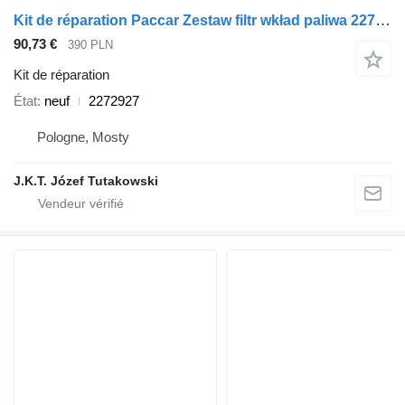
Kit de réparation Paccar Zestaw filtr wkład paliwa 2272927 pour tracteur routier DAF XF XG XG+
90,73 €
390 PLN
Kit de réparation
État
neuf
2272927
Pologne, Mosty
J.K.T. Józef Tutakowski