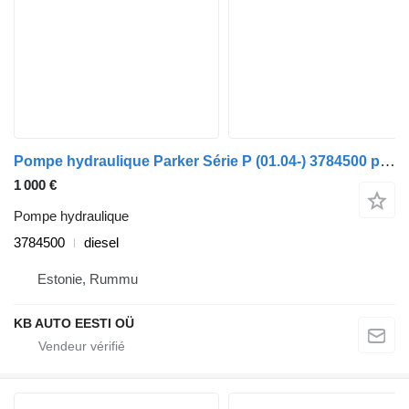
Pompe hydraulique Parker Série P (01.04-) 3784500 pour camion Scania P,G,R,T-series (2004-2017)
1 000 €
Pompe hydraulique
3784500
diesel
Estonie, Rummu
KB AUTO EESTI OÜ