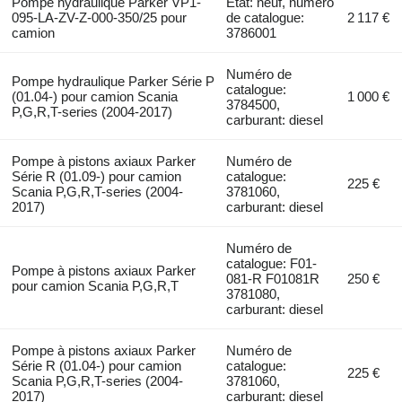
Pompe hydraulique Parker VP1-
État: neuf, numéro
095-LA-ZV-Z-000-350/25 pour
de catalogue:
2 117 €
camion
3786001
Numéro de
Pompe hydraulique Parker Série P
catalogue:
(01.04-) pour camion Scania
1 000 €
3784500,
P,G,R,T-series (2004-2017)
carburant: diesel
Pompe à pistons axiaux Parker
Numéro de
Série R (01.09-) pour camion
catalogue:
225 €
Scania P,G,R,T-series (2004-
3781060,
2017)
carburant: diesel
Numéro de
catalogue: F01-
Pompe à pistons axiaux Parker
081-R F01081R
250 €
pour camion Scania P,G,R,T
3781080,
carburant: diesel
Pompe à pistons axiaux Parker
Numéro de
Série R (01.04-) pour camion
catalogue:
225 €
Scania P,G,R,T-series (2004-
3781060,
2017)
carburant: diesel