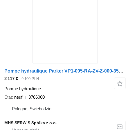
Pompe hydraulique Parker VP1-095-RA-ZV-Z-000-350/25 3786000 pour camion
2 117 €
9 100 PLN
Pompe hydraulique
État
neuf
3786000
Pologne, Swiebodzin
MHS SERWIS Spółka z o.o.