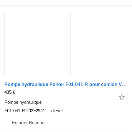
Pompe hydraulique Parker F01-041-R pour camion Volvo FH12, FH16, NH12, FH, VNL780 (1993-2014)
435 €
Pompe hydraulique
F01-041-R 20392941
diesel
Estonie, Rummu