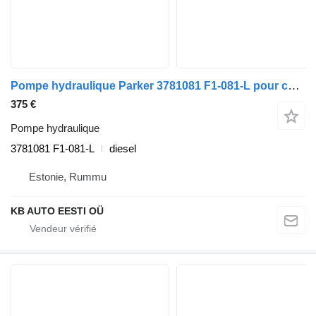
Pompe hydraulique Parker 3781081 F1-081-L pour camion Scania P,G,R,T-series (2004-2017)
375 €
Pompe hydraulique
3781081 F1-081-L
diesel
Estonie, Rummu
KB AUTO EESTI OÜ