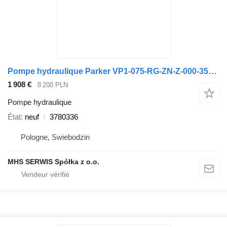
Pompe hydraulique Parker VP1-075-RG-ZN-Z-000-350/25 3780336 pour camion
1 908 €
8 200 PLN
Pompe hydraulique
État
neuf
3780336
Pologne, Swiebodzin
MHS SERWIS Spółka z o.o.