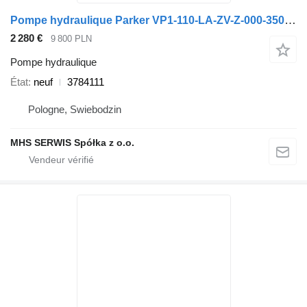
Pompe hydraulique Parker VP1-110-LA-ZV-Z-000-350/25 3784111 pour camion
2 280 €
9 800 PLN
Pompe hydraulique
État
neuf
3784111
Pologne, Swiebodzin
MHS SERWIS Spółka z o.o.