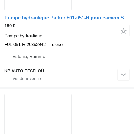
Pompe hydraulique Parker F01-051-R pour camion Scania P,G,R,T-series (2004-2017)
190 €
Pompe hydraulique
F01-051-R 20392942
diesel
Estonie, Rummu
KB AUTO EESTI OÜ