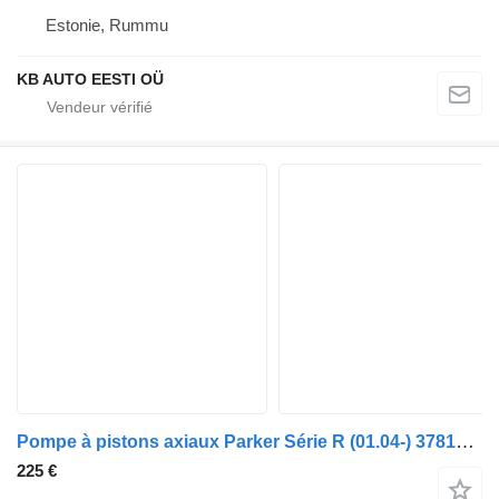
Estonie, Rummu
KB AUTO EESTI OÜ
Pompe à pistons axiaux Parker Série R (01.04-) 3781060 pour camion Scania P,G,R,T-series (2004-2017)
225 €