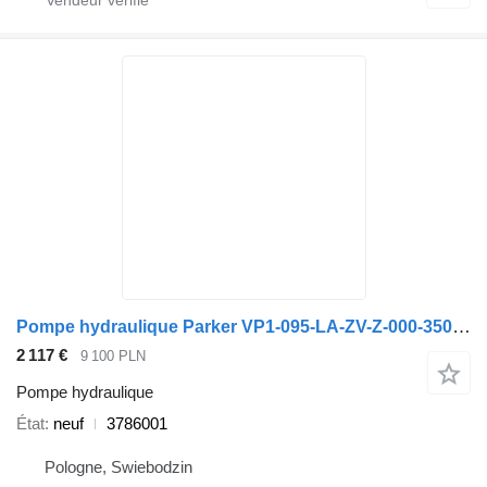
Pompe hydraulique Parker VP1-095-LA-ZV-Z-000-350/25 3786001 pour camion
2 117 €
9 100 PLN
Pompe hydraulique
État
neuf
3786001
Pologne, Swiebodzin