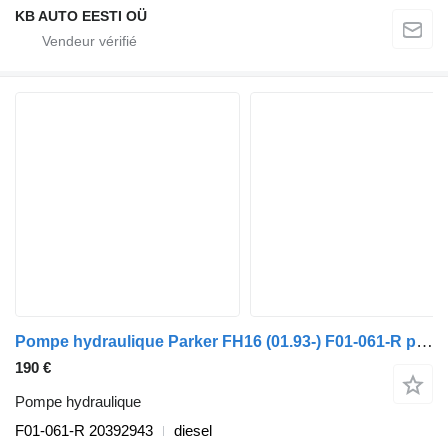
KB AUTO EESTI OÜ
Pompe hydraulique Parker FH16 (01.93-) F01-061-R pour camion Volvo FH12, FH16, NH12, FH, VNL780 (1993-2014)
190 €
Pompe hydraulique
F01-061-R 20392943
diesel