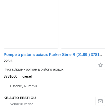
Pompe à pistons axiaux Parker Série R (01.09-) 3781060 pour camion Scania P,G,R,T-series (2004-2017)
225 €
Hydraulique - pompe à pistons axiaux
3781060
diesel
Estonie, Rummu
KB AUTO EESTI OÜ