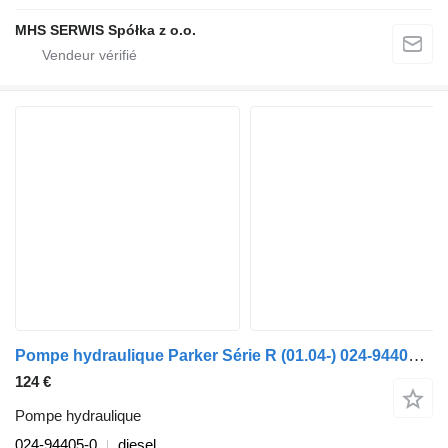
MHS SERWIS Spółka z o.o.
Pompe hydraulique Parker Série R (01.04-) 024-94405-0 pour camion Scania P,G,R,T-series (2004-2017)
124 €
Pompe hydraulique
024-94405-0
diesel