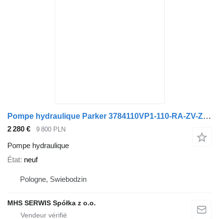
Pompe hydraulique Parker 3784110VP1-110-RA-ZV-Z-000-350/25 pour camion
2 280 €
9 800 PLN
Pompe hydraulique
État
neuf
Pologne, Swiebodzin
MHS SERWIS Spółka z o.o.