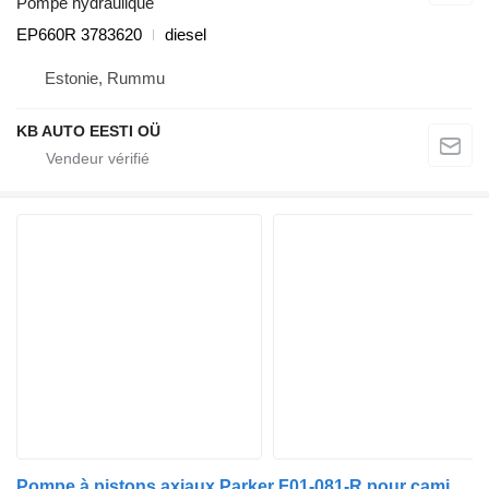
Pompe hydraulique
EP660R 3783620
diesel
Estonie, Rummu
KB AUTO EESTI OÜ
Pompe à pistons axiaux Parker F01-081-R pour camion Scania P,G,R,T