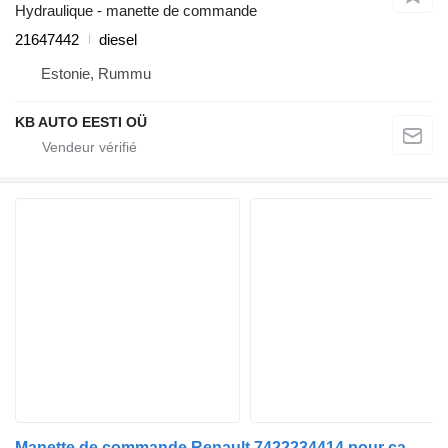
Hydraulique - manette de commande
21647442
diesel
Estonie, Rummu
KB AUTO EESTI OÜ
Manette de commande Renault 7422234414 pour camion Renault T (2013-)