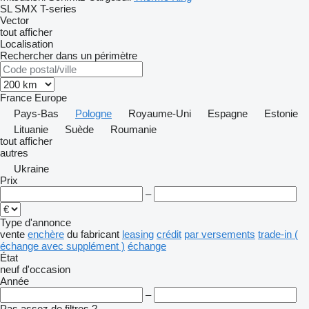
SL
SMX
T-series
Vector
tout afficher
Localisation
Rechercher dans un périmètre
France
Europe
Pays-Bas
Pologne
Royaume-Uni
Espagne
Estonie
Lituanie
Suède
Roumanie
tout afficher
autres
Ukraine
Prix
–
Type d'annonce
vente
enchère
du fabricant
leasing
crédit
par versements
trade-in (
échange avec supplément )
échange
État
neuf
d'occasion
Année
–
Pas assez de filtres ?