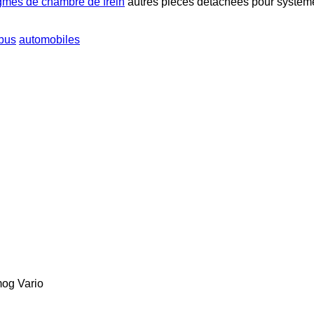
gmes de chambre de frein
autres pièces détachées pour systèm
bus
automobiles
mog
Vario