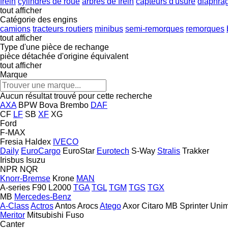
frein
cylindres de roue
arbres de frein
capteurs d'usure
diaphra
tout afficher
Catégorie des engins
camions
tracteurs routiers
minibus
semi-remorques
remorques
tout afficher
Type d'une pièce de rechange
pièce détachée d'origine
équivalent
tout afficher
Marque
Aucun résultat trouvé pour cette recherche
AXA
BPW
Bova
Brembo
DAF
CF
LF
SB
XF
XG
Ford
F-MAX
Fresia
Haldex
IVECO
Daily
EuroCargo
EuroStar
Eurotech
S-Way
Stralis
Trakker
Irisbus
Isuzu
NPR
NQR
Knorr-Bremse
Krone
MAN
A-series
F90
L2000
TGA
TGL
TGM
TGS
TGX
MB
Mercedes-Benz
A-Class
Actros
Antos
Arocs
Atego
Axor
Citaro
MB
Sprinter
Uni
Meritor
Mitsubishi Fuso
Canter