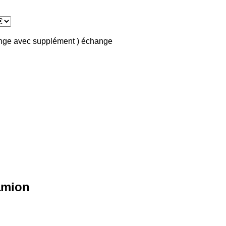
ange avec supplément )
échange
camion