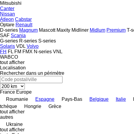
Mitsubishi
Canter
Nissan
Atleon
Cabstar
Optare
Renault
D-series
Magnum
Mascott
Maxity
Midliner
Midlum
Premium
T-s
SAF
Scania
G-series
R-series
S-series
Solaris
VDL
Volvo
FH
FL
FM
FMX
N-series
VNL
WABCO
tout afficher
Localisation
Rechercher dans un périmètre
France
Europe
Roumanie
Espagne
Pays-Bas
Belgique
Italie
tchèque
Hongrie
Grèce
tout afficher
autres
Ukraine
tout afficher