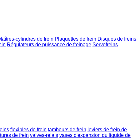
aîtres-cylindres de frein
Plaquettes de frein
Disques de freins
ein
Régulateurs de puissance de freinage
Servofreins
reins
flexibles de frein
tambours de frein
leviers de frein de
tures de frein
valves-relais
vases d'expansion du liquide de