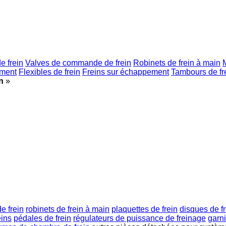
de frein
Valves de commande de frein
Robinets de frein à main
M
ement
Flexibles de frein
Freins sur échappement
Tambours de fr
n
»
e frein
robinets de frein à main
plaquettes de frein
disques de f
eins
pédales de frein
régulateurs de puissance de freinage
garni