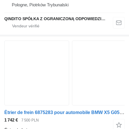
Pologne, Piotrków Trybunalski
QINDITO SPÓŁKA Z OGRANICZONĄ ODPOWIEDZIALNOŚCIĄ
Étrier de frein 6875283 pour automobile BMW X5 G05 ,X6 G06 ,X7 G07,x4 g02, x3,g01
1 742 €
7 500 PLN