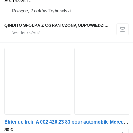
A0014234410
Pologne, Piotrków Trybunalski
QINDITO SPÓŁKA Z OGRANICZONĄ ODPOWIEDZIALNOŚCIĄ
Étrier de frein A 002 420 23 83 pour automobile Mercedes-Benz Clase S BM 220 Berlina (1998)
80 €