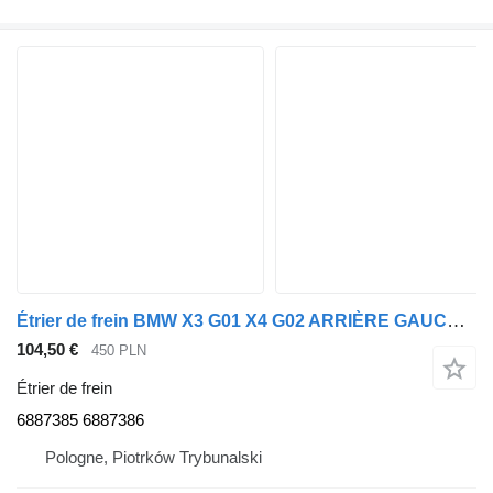
Étrier de frein BMW X3 G01 X4 G02 ARRIÈRE GAUCHE OU DROITE 6887385 6887386 pour automobile BMW X4 G02 X3 G01
104,50 €
450 PLN
Étrier de frein
6887385 6887386
Pologne, Piotrków Trybunalski