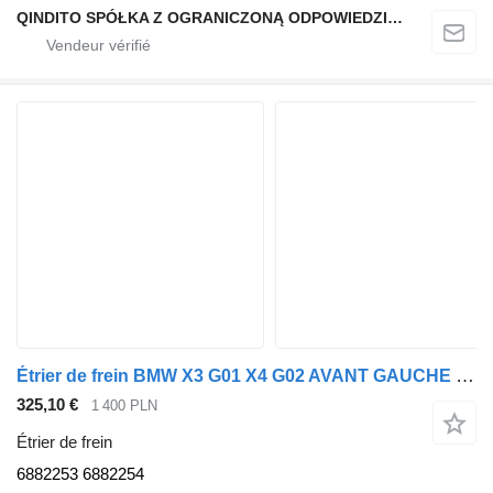
QINDITO SPÓŁKA Z OGRANICZONĄ ODPOWIEDZIALNOŚCIĄ
Étrier de frein BMW X3 G01 X4 G02 AVANT GAUCHE DROITE 6882253 6882254 pour automobile BMW X4 G02 X3 G01
325,10 €
1 400 PLN
Étrier de frein
6882253 6882254