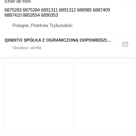
Étrier de frein
6875283 6875284 6891311 6891312 688985 6887409
6887410 8853554 6890353
Pologne, Piotrków Trybunalski
QINDITO SPÓŁKA Z OGRANICZONĄ ODPOWIEDZIALNOŚCIĄ