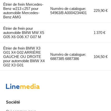
Étrier de frein Mercedes-
Benz w213 c257 pour
Numéro de catalogue:
229,90 €
automobile Mercedes-
54963/B A0004234401
Benz AMG
Étrier de frein pour
automobile BMW MW X5
1 370 €
G05 X6 G06 X7 G07 M
Étrier de frein BMW X3
G01 X4 G02 ARRIÈRE
Numéro de catalogue:
GAUCHE OU DROITE
104,50 €
6887385 6887386
pour automobile BMW X4
G02 X3 G01
Société