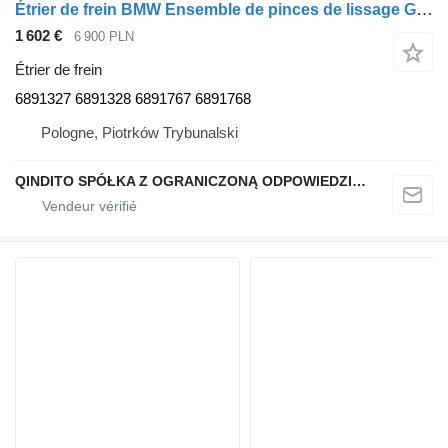
Étrier de frein BMW Ensemble de pinces de lissage G05 X5 G06 X6 G07 X7 6891327 pour automobile BMW X7 G07
1 602 €
6 900 PLN
Étrier de frein
6891327 6891328 6891767 6891768
Pologne, Piotrków Trybunalski
QINDITO SPÓŁKA Z OGRANICZONĄ ODPOWIEDZIALNOŚCIĄ