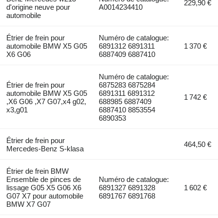
229,90 €
d'origine neuve pour
A0014234410
automobile
Étrier de frein pour
Numéro de catalogue:
automobile BMW X5 G05
6891312 6891311
1 370 €
X6 G06
6887409 6887410
Numéro de catalogue:
Étrier de frein pour
6875283 6875284
automobile BMW X5 G05
6891311 6891312
1 742 €
,X6 G06 ,X7 G07,x4 g02,
688985 6887409
x3,g01
6887410 8853554
6890353
Étrier de frein pour
464,50 €
Mercedes-Benz S-klasa
Étrier de frein BMW
Ensemble de pinces de
Numéro de catalogue:
lissage G05 X5 G06 X6
6891327 6891328
1 602 €
G07 X7 pour automobile
6891767 6891768
BMW X7 G07