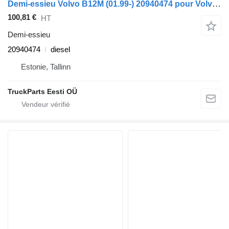
Demi-essieu Volvo B12M (01.99-) 20940474 pour Volvo B6, B7, B9, B10, B12 bus (1978-2011)
100,81 €
HT
Demi-essieu
20940474
diesel
Estonie, Tallinn
TruckParts Eesti OÜ