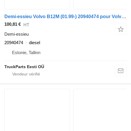
Demi-essieu Volvo B12M (01.99-) 20940474 pour Volvo B6, B7, B9, B10, B12 bus (1978-2011)
100,81 €
HT
Demi-essieu
20940474
diesel
Estonie, Tallinn
TruckParts Eesti OÜ