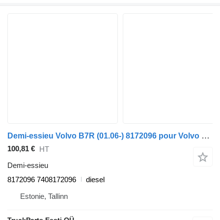
Demi-essieu Volvo B7R (01.06-) 8172096 pour Volvo B7, B8, B9, B12 bus (2005-)
100,81 €
HT
Demi-essieu
8172096 7408172096
diesel
Estonie, Tallinn
TruckParts Eesti OÜ