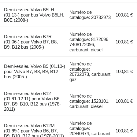
Demi-essieu Volvo B5LH
Numéro de
(01.13-) pour bus Volvo B5LH,
100,81 €
catalogue: 20732973
B0E (2008-)
Numéro de
Demi-essieu Volvo B7R
catalogue: 8172096
(01.06-) pour Volvo B7, B8,
100,81 €
7408172096,
B9, B12 bus (2005-)
carburant: diesel
Numéro de
Demi-essieu Volvo B9 (01.10-)
catalogue:
pour Volvo B7, B8, B9, B12
100,81 €
20732973, carburant:
bus (2005-)
gaz
Demi-essieu Volvo B12
Numéro de
(01.91-12.11) pour Volvo B6,
catalogue: 1523101,
100,81 €
B7, B9, B10, B12 bus (1978-
carburant: diesel
2011)
Numéro de
Demi-essieu Volvo B12M
catalogue:
(01.99-) pour Volvo B6, B7,
100,81 €
20940474, carburant:
B9, B10, B12 bus (1978-2011)