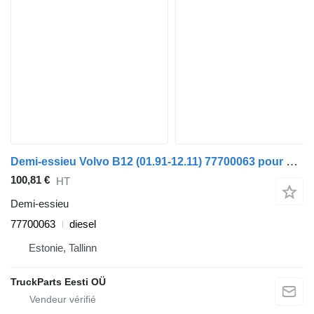
Demi-essieu Volvo B12 (01.91-12.11) 77700063 pour Volvo B6, B7, B9, B10, B12 bus (1978-2011)
100,81 €
HT
Demi-essieu
77700063
diesel
Estonie, Tallinn
TruckParts Eesti OÜ