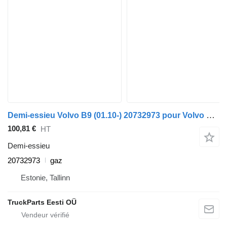
Demi-essieu Volvo B9 (01.10-) 20732973 pour Volvo B7, B8, B9, B12 bus (2005-)
100,81 €
HT
Demi-essieu
20732973
gaz
Estonie, Tallinn
TruckParts Eesti OÜ