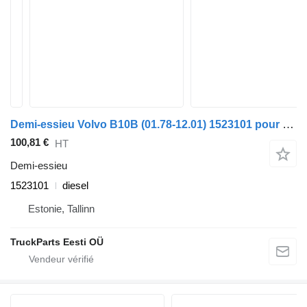
Demi-essieu Volvo B10B (01.78-12.01) 1523101 pour Volvo B6, B7, B9, B10, B12 bus (1978-2011)
100,81 €
HT
Demi-essieu
1523101
diesel
Estonie, Tallinn
TruckParts Eesti OÜ