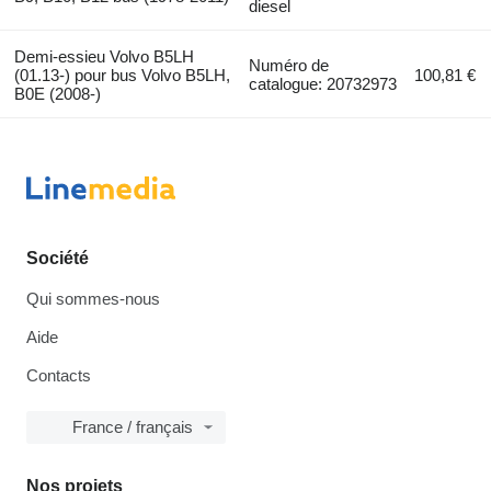
diesel
Demi-essieu Volvo B5LH
Numéro de
(01.13-) pour bus Volvo B5LH,
100,81 €
catalogue: 20732973
B0E (2008-)
Société
Qui sommes-nous
Aide
Contacts
France / français
Nos projets