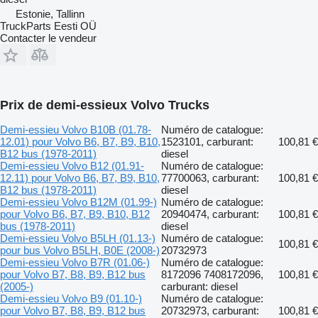
Estonie, Tallinn
TruckParts Eesti OÜ
Contacter le vendeur
Prix de demi-essieux Volvo Trucks
Demi-essieu Volvo B10B (01.78-
Numéro de catalogue:
12.01) pour Volvo B6, B7, B9, B10,
1523101, carburant:
100,81 €
B12 bus (1978-2011)
diesel
Demi-essieu Volvo B12 (01.91-
Numéro de catalogue:
12.11) pour Volvo B6, B7, B9, B10,
77700063, carburant:
100,81 €
B12 bus (1978-2011)
diesel
Demi-essieu Volvo B12M (01.99-)
Numéro de catalogue:
pour Volvo B6, B7, B9, B10, B12
20940474, carburant:
100,81 €
bus (1978-2011)
diesel
Demi-essieu Volvo B5LH (01.13-)
Numéro de catalogue:
100,81 €
pour bus Volvo B5LH, B0E (2008-)
20732973
Demi-essieu Volvo B7R (01.06-)
Numéro de catalogue:
pour Volvo B7, B8, B9, B12 bus
8172096 7408172096,
100,81 €
(2005-)
carburant: diesel
Demi-essieu Volvo B9 (01.10-)
Numéro de catalogue:
pour Volvo B7, B8, B9, B12 bus
20732973, carburant:
100,81 €