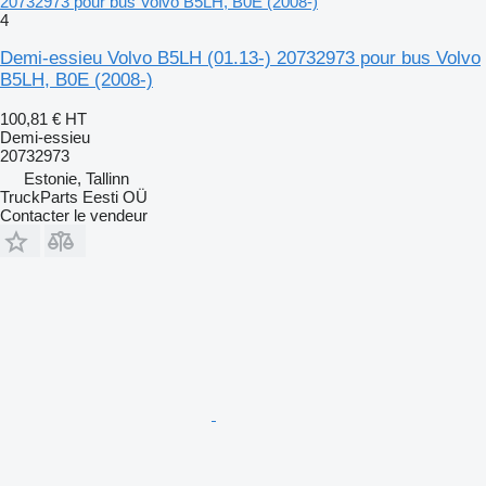
20732973 pour bus Volvo B5LH, B0E (2008-)
4
Demi-essieu Volvo B5LH (01.13-) 20732973 pour bus Volvo
B5LH, B0E (2008-)
100,81 €
HT
Demi-essieu
20732973
Estonie, Tallinn
TruckParts Eesti OÜ
Contacter le vendeur