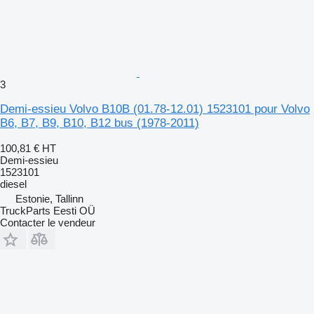
3
Demi-essieu Volvo B10B (01.78-12.01) 1523101 pour Volvo
B6, B7, B9, B10, B12 bus (1978-2011)
100,81 €
HT
Demi-essieu
1523101
diesel
Estonie, Tallinn
TruckParts Eesti OÜ
Contacter le vendeur