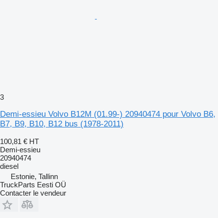
3
Demi-essieu Volvo B12M (01.99-) 20940474 pour Volvo B6,
B7, B9, B10, B12 bus (1978-2011)
100,81 €
HT
Demi-essieu
20940474
diesel
Estonie, Tallinn
TruckParts Eesti OÜ
Contacter le vendeur