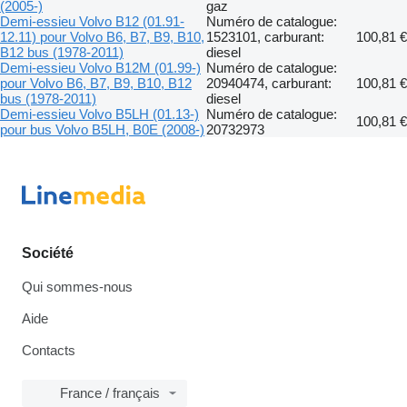
(2005-)
gaz
Demi-essieu Volvo B12 (01.91-
Numéro de catalogue:
12.11) pour Volvo B6, B7, B9, B10,
1523101, carburant:
100,81 €
B12 bus (1978-2011)
diesel
Demi-essieu Volvo B12M (01.99-)
Numéro de catalogue:
pour Volvo B6, B7, B9, B10, B12
20940474, carburant:
100,81 €
bus (1978-2011)
diesel
Demi-essieu Volvo B5LH (01.13-)
Numéro de catalogue:
100,81 €
pour bus Volvo B5LH, B0E (2008-)
20732973
Société
Qui sommes-nous
Aide
Contacts
France / français