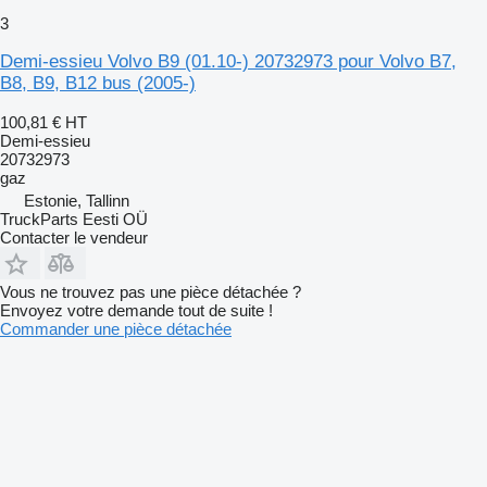
3
Demi-essieu Volvo B9 (01.10-) 20732973 pour Volvo B7,
B8, B9, B12 bus (2005-)
100,81 €
HT
Demi-essieu
20732973
gaz
Estonie, Tallinn
TruckParts Eesti OÜ
Contacter le vendeur
Vous ne trouvez pas une pièce détachée ?
Envoyez votre demande tout de suite !
Commander une pièce détachée