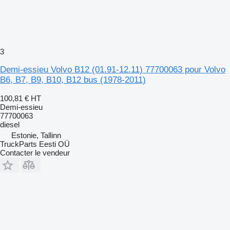
3
Demi-essieu Volvo B12 (01.91-12.11) 77700063 pour Volvo
B6, B7, B9, B10, B12 bus (1978-2011)
100,81 €
HT
Demi-essieu
77700063
diesel
Estonie, Tallinn
TruckParts Eesti OÜ
Contacter le vendeur