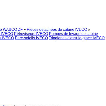
o
WABCO
ZF
»
Pièces détachées de cabine IVECO
»
rs IVECO
Rétroviseurs IVECO
Pompes de levage de cabine
es IVECO
Pare-soleils IVECO
Tringleries d'essuie-glace IVECO