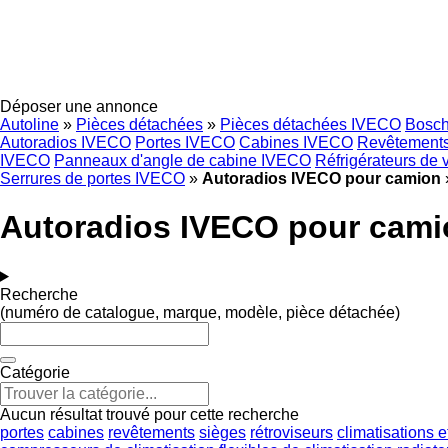
Déposer une annonce
Autoline
»
Pièces détachées
»
Pièces détachées IVECO
Bosc
Autoradios IVECO
Portes IVECO
Cabines IVECO
Revêtement
IVECO
Panneaux d'angle de cabine IVECO
Réfrigérateurs de 
Serrures de portes IVECO
»
Autoradios IVECO pour camion
Autoradios IVECO pour cami
Recherche
(numéro de catalogue, marque, modèle, pièce détachée)
Catégorie
Aucun résultat trouvé pour cette recherche
portes
cabines
revêtements
sièges
rétroviseurs
climatisations 