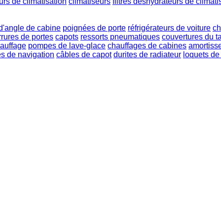
urs de climatisation
climatiseurs
filtres déshydrateurs de climati
'angle de cabine
poignées de porte
réfrigérateurs de voiture
ch
rrures de portes
capots
ressorts pneumatiques
couvertures du t
hauffage
pompes de lave-glace
chauffages de cabines
amortiss
s de navigation
câbles de capot
durites de radiateur
loquets de