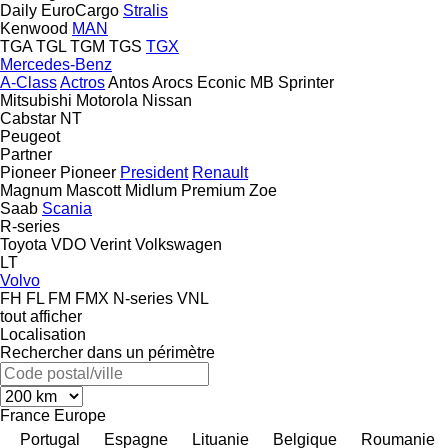
Daily
EuroCargo
Stralis
Kenwood
MAN
TGA
TGL
TGM
TGS
TGX
Mercedes-Benz
A-Class
Actros
Antos
Arocs
Econic
MB
Sprinter
Mitsubishi
Motorola
Nissan
Cabstar
NT
Peugeot
Partner
Pioneer
Pioneer
President
Renault
Magnum
Mascott
Midlum
Premium
Zoe
Saab
Scania
R-series
Toyota
VDO
Verint
Volkswagen
LT
Volvo
FH
FL
FM
FMX
N-series
VNL
tout afficher
Localisation
Rechercher dans un périmètre
France
Europe
Portugal
Espagne
Lituanie
Belgique
Roumanie