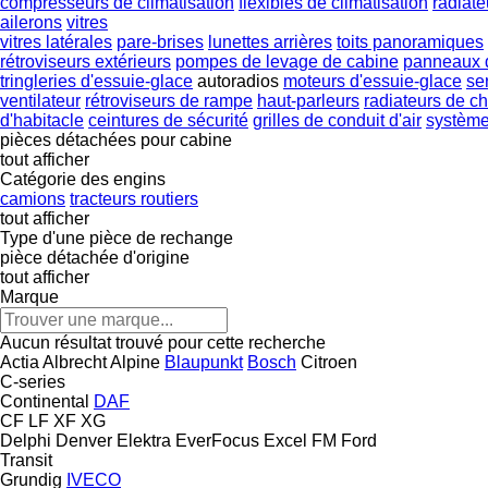
compresseurs de climatisation
flexibles de climatisation
radiate
ailerons
vitres
vitres latérales
pare-brises
lunettes arrières
toits panoramiques
rétroviseurs extérieurs
pompes de levage de cabine
panneaux d
tringleries d'essuie-glace
autoradios
moteurs d'essuie-glace
se
ventilateur
rétroviseurs de rampe
haut-parleurs
radiateurs de c
d'habitacle
ceintures de sécurité
grilles de conduit d'air
système
pièces détachées pour cabine
tout afficher
Catégorie des engins
camions
tracteurs routiers
tout afficher
Type d'une pièce de rechange
pièce détachée d'origine
tout afficher
Marque
Aucun résultat trouvé pour cette recherche
Actia
Albrecht
Alpine
Blaupunkt
Bosch
Citroen
C-series
Continental
DAF
CF
LF
XF
XG
Delphi
Denver
Elektra
EverFocus
Excel
FM
Ford
Transit
Grundig
IVECO