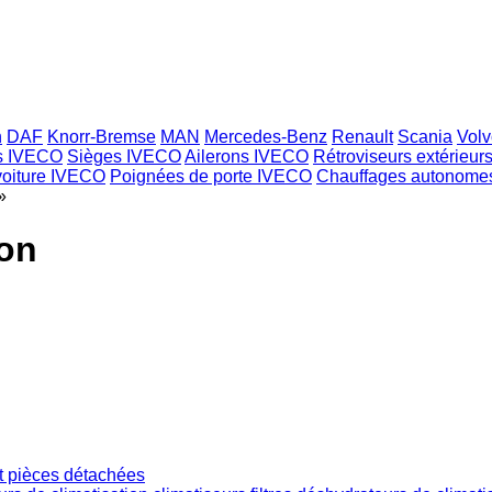
h
DAF
Knorr-Bremse
MAN
Mercedes-Benz
Renault
Scania
Volv
s IVECO
Sièges IVECO
Ailerons IVECO
Rétroviseurs extérieu
voiture IVECO
Poignées de porte IVECO
Chauffages autonom
»
on
et pièces détachées