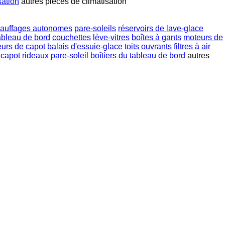
sation
autres pièces de climatisation
auffages autonomes
pare-soleils
réservoirs de lave-glace
ableau de bord
couchettes
lève-vitres
boîtes à gants
moteurs de
eurs de capot
balais d'essuie-glace
toits ouvrants
filtres à air
 capot
rideaux pare-soleil
boîtiers du tableau de bord
autres