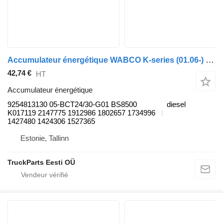
Accumulateur énergétique WABCO K-series (01.06-) 9254813130 pour Scania K,N,F-series bus (2006-)
42,74 €
HT
Accumulateur énergétique
9254813130 05-BCT24/30-G01 BS8500
diesel
K017119 2147775 1912986 1802657 1734996
1427480 1424306 1527365
Estonie, Tallinn
TruckParts Eesti OÜ