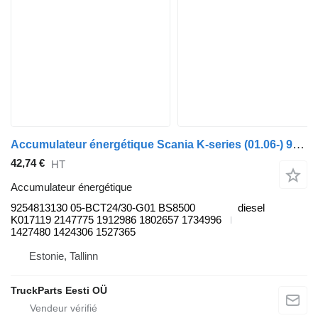
Accumulateur énergétique Scania K-series (01.06-) 9254813130 pour Scania K,N,F-series bus (2006-)
42,74 €
HT
Accumulateur énergétique
9254813130 05-BCT24/30-G01 BS8500
diesel
K017119 2147775 1912986 1802657 1734996
1427480 1424306 1527365
Estonie, Tallinn
TruckParts Eesti OÜ