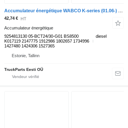
Accumulateur énergétique WABCO K-series (01.06-) 9254813130 pour Scania K,N,F-series bus (2006-)
42,74 €
HT
Accumulateur énergétique
9254813130 05-BCT24/30-G01 BS8500
diesel
K017119 2147775 1912986 1802657 1734996
1427480 1424306 1527365
Estonie, Tallinn
TruckParts Eesti OÜ