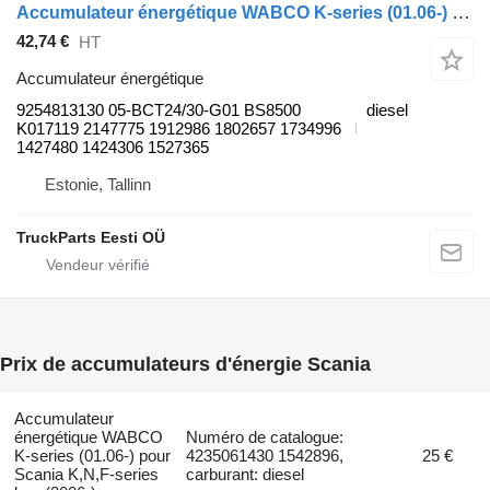
Accumulateur énergétique WABCO K-series (01.06-) 9254813130 pour Scania K,N,F-series bus (2006-)
42,74 €
HT
Accumulateur énergétique
9254813130 05-BCT24/30-G01 BS8500
diesel
K017119 2147775 1912986 1802657 1734996
1427480 1424306 1527365
Estonie, Tallinn
TruckParts Eesti OÜ
Prix de accumulateurs d'énergie Scania
Accumulateur
énergétique WABCO
Numéro de catalogue:
K-series (01.06-) pour
4235061430 1542896,
25 €
Scania K,N,F-series
carburant: diesel