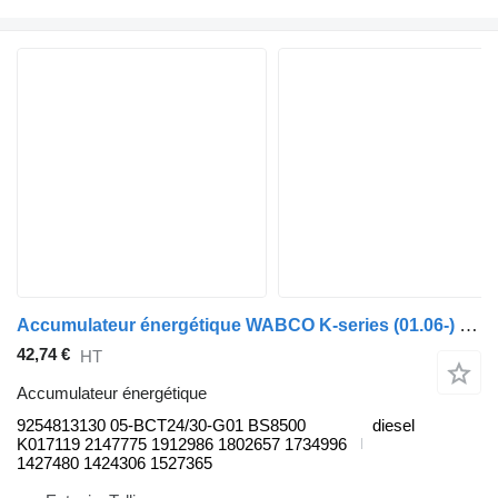
Accumulateur énergétique WABCO K-series (01.06-) 9254813130 pour Scania K,N,F-series bus (2006-)
42,74 €
HT
Accumulateur énergétique
9254813130 05-BCT24/30-G01 BS8500
diesel
K017119 2147775 1912986 1802657 1734996
1427480 1424306 1527365