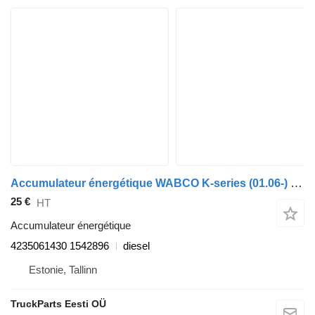
Accumulateur énergétique WABCO K-series (01.06-) 4235061430 pour Scania K,N,F-series bus (2006-)
25 €
HT
Accumulateur énergétique
4235061430 1542896
diesel
Estonie, Tallinn
TruckParts Eesti OÜ