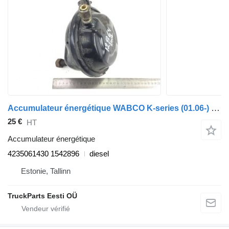
Accumulateur énergétique WABCO K-series (01.06-) 4235061430 pour Scania K,N,F-series bus (2006-)
25 €
HT
Accumulateur énergétique
4235061430 1542896
diesel
Estonie, Tallinn
TruckParts Eesti OÜ