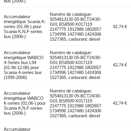
bus (2006-)
Numéro de catalogue:
Accumulateur
9254813130 05-BCT24/30-
énergétique Scania K-
G01 BS8500 K017119
series (01.06-) pour
42,74 €
2147775 1912986 1802657
Scania K,N,F-series
1734996 1427480 1424306
bus (2006-)
1527365, carburant: diesel
Accumulateur
Numéro de catalogue:
énergétique WABCO
9254813130 05-BCT24/30-
4-Series bus L94
G01 BS8500 K017119
42,74 €
(01.96-12.06) pour
2147775 1912986 1802657
Scania 4-series bus
1734996 1427480 1424306
(1995-2006)
1527365, carburant: diesel
Numéro de catalogue:
Accumulateur
9254813130 05-BCT24/30-
énergétique WABCO
G01 BS8500 K017119
K-series (01.06-) pour
42,74 €
2147775 1912986 1802657
Scania K,N,F-series
1734996 1427480 1424306
bus (2006-)
1527365, carburant: diesel
Accumulateur