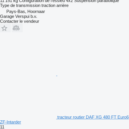
11 151 kg
Configuration de l'essieu
4x2
Suspension
parabolique
Type de transmission
traction arrière
Pays-Bas, Hoornaar
Garage Verspui b.v.
Contacter le vendeur
tracteur routier DAF XG 480 FT Euro6
ZF-Intarder
11