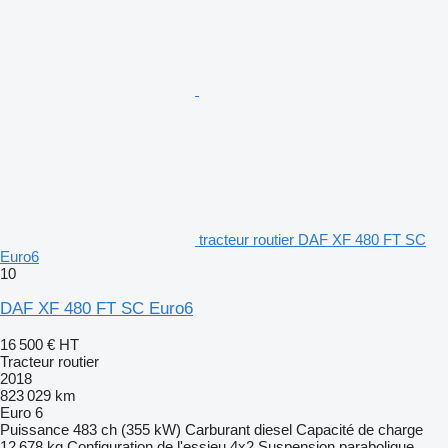
tracteur routier DAF XF 480 FT SC
Euro6
10
DAF XF 480 FT SC Euro6
16 500 €
HT
Tracteur routier
2018
823 029 km
Euro 6
Puissance
483 ch (355 kW)
Carburant
diesel
Capacité de charge
12 678 kg
Configuration de l'essieu
4x2
Suspension
parabolique