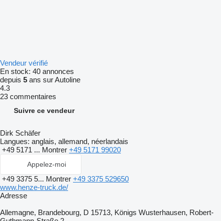
Vendeur vérifié
En stock:
40 annonces
depuis
5
ans sur Autoline
4.3
23 commentaires
Suivre ce vendeur
Dirk Schäfer
Langues:
anglais, allemand, néerlandais
+49 5171 ...
Montrer
+49 5171 99020
Appelez-moi
+49 3375 5...
Montrer
+49 3375 529650
www.henze-truck.de/
Adresse
Allemagne, Brandebourg, D 15713, Königs Wusterhausen, Robert-
Guthmann-Straße 2