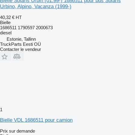
Bielle Solaris Urbin (01.99-) 1686511 pour bus Solaris
Urbino, Alpino, Vacanza (1999-)
40,32 €
HT
Bielle
1686511 1790597 2000673
diesel
Estonie, Tallinn
TruckParts Eesti OÜ
Contacter le vendeur
1
Bielle VDL 1686511 pour camion
Prix sur demande