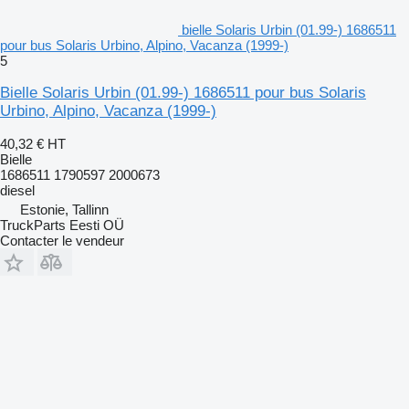
bielle Solaris Urbin (01.99-) 1686511
pour bus Solaris Urbino, Alpino, Vacanza (1999-)
5
Bielle Solaris Urbin (01.99-) 1686511 pour bus Solaris
Urbino, Alpino, Vacanza (1999-)
40,32 €
HT
Bielle
1686511 1790597 2000673
diesel
Estonie, Tallinn
TruckParts Eesti OÜ
Contacter le vendeur