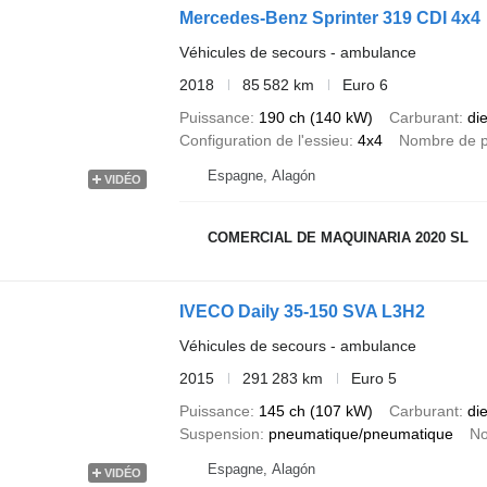
Mercedes-Benz Sprinter 319 CDI 4x4
Véhicules de secours - ambulance
2018
85 582 km
Euro 6
Puissance
190 ch (140 kW)
Carburant
di
Configuration de l'essieu
4x4
Nombre de p
Espagne, Alagón
VIDÉO
COMERCIAL DE MAQUINARIA 2020 SL
IVECO Daily 35-150 SVA L3H2
Véhicules de secours - ambulance
2015
291 283 km
Euro 5
Puissance
145 ch (107 kW)
Carburant
di
Suspension
pneumatique/pneumatique
No
Espagne, Alagón
VIDÉO