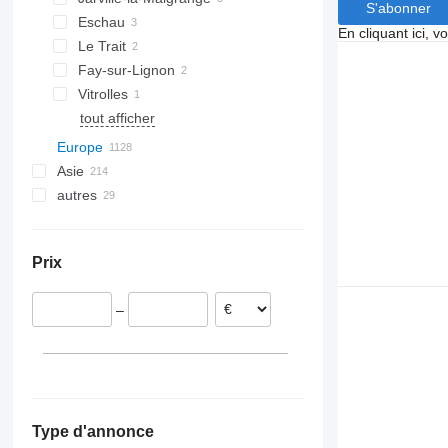
S'abonner
Eschau
En cliquant ici, 
Le Trait
Fay-sur-Lignon
Vitrolles
tout afficher
Europe
Asie
Allemagne
autres
Pays-Bas
Émirats arabes unis
Pologne
Turquie
Afrique du Sud
Belgique
Chine
Argentine
Prix
Royaume-Uni
Japon
Ukraine
Croatie
Ouzbékistan
–
Roumanie
Portugal
Espagne
tout afficher
Córdoba
Zaragoza
Type d'annonce
Herencia