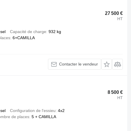
27 500 €
HT
esel
Capacité de charge
932 kg
laces
6+CAMILLA
Contacter le vendeur
8 500 €
HT
esel
Configuration de l'essieu
4x2
mbre de places
5 + CAMILLA