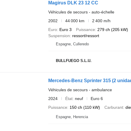
Magirus DLK 23 12 CC
Véhicules de secours - auto-échelle
2002
44 000 km
2 400 m/h
Euro
Euro 3
Puissance
279 ch (205 kW)
Suspension
ressort/ressort
Espagne, Culleredo
BULLFUEGO S.L.U.
Mercedes-Benz Sprinter 315 (2 unida
Véhicules de secours - ambulance
2024
État
neuf
Euro 6
Puissance
150 ch (110 kW)
Carburant
die
Espagne, Herencia