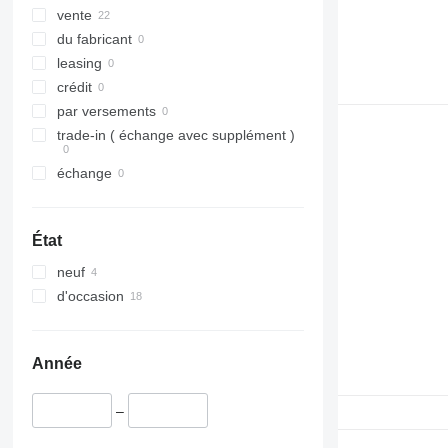
Culleredo
vente
Villadolid
du fabricant
Barcelona
leasing
Madrid
crédit
Murcia
par versements
trade-in ( échange avec supplément )
échange
État
neuf
d'occasion
Année
–