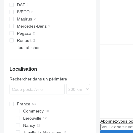
DAF
IVECO
Magirus
Daily
TGE
Mercedes-Benz
DLK
Pegaso
Atego
Renault
Sprinter
tout afficher
Vario
Master
G-series
Vito
Localisation
Rechercher dans un périmètre
France
Commercy
Lérouville
Abonnez-vous pou
Nancy
Jarville-la-Malgrange