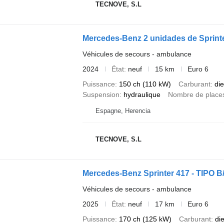
TECNOVE, S.L
Mercedes-Benz 2 unidades de Sprin
Véhicules de secours - ambulance
2024
État
neuf
15 km
Euro 6
Puissance
150 ch (110 kW)
Carburant
die
Suspension
hydraulique
Nombre de place
Espagne, Herencia
TECNOVE, S.L
Mercedes-Benz Sprinter 417 - TIPO B
Véhicules de secours - ambulance
2025
État
neuf
17 km
Euro 6
Puissance
170 ch (125 kW)
Carburant
di