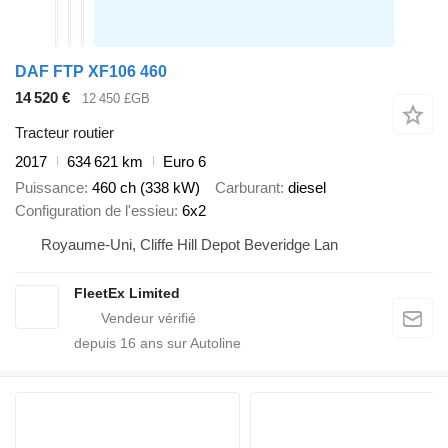
DAF FTP XF106 460
14 520 €
12 450 £GB
Tracteur routier
2017
634 621 km
Euro 6
Puissance
460 ch (338 kW)
Carburant
diesel
Configuration de l'essieu
6x2
Royaume-Uni, Cliffe Hill Depot Beveridge Lan
FleetEx Limited
depuis
16
ans sur Autoline