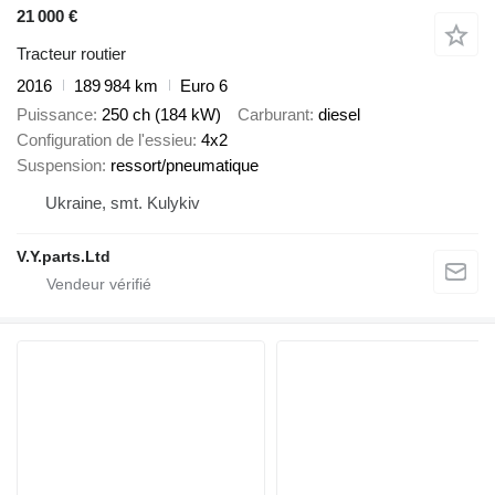
21 000 €
Tracteur routier
2016
189 984 km
Euro 6
Puissance
250 ch (184 kW)
Carburant
diesel
Configuration de l'essieu
4x2
Suspension
ressort/pneumatique
Ukraine, smt. Kulykiv
V.Y.parts.Ltd