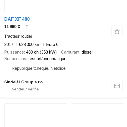
DAF XF 480
11 990 €
HT
Tracteur routier
2017
628 000 km
Euro 6
Puissance
480 ch (353 kW)
Carburant
diesel
Suspension
ressort/pneumatique
République tchèque, Netolice
ŠIndelář Group s.r.o.