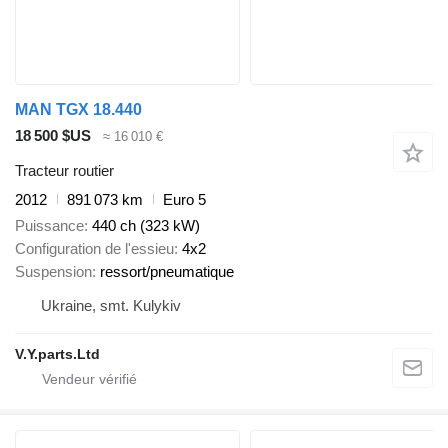
MAN TGX 18.440
18 500 $US
≈ 16 010 €
Tracteur routier
2012
891 073 km
Euro 5
Puissance
440 ch (323 kW)
Configuration de l'essieu
4x2
Suspension
ressort/pneumatique
Ukraine, smt. Kulykiv
V.Y.parts.Ltd