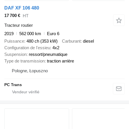
DAF XF 106 480
17 700 €
HT
Tracteur routier
2019
562 000 km
Euro 6
Puissance
480 ch (353 kW)
Carburant
diesel
Configuration de l'essieu
4x2
Suspension
ressort/pneumatique
Type de transmission
traction arrière
Pologne, Łopuszno
PC Trans