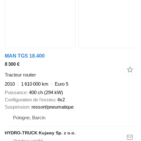
MAN TGS 18.400
8 300 €
Tracteur routier
2010
1 610 000 km
Euro 5
Puissance
400 ch (294 kW)
Configuration de l'essieu
4x2
Suspension
ressort/pneumatique
Pologne, Barcin
HYDRO-TRUCK Kujawy Sp. z o.o.