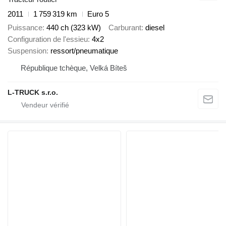
2011
1 759 319 km
Euro 5
Puissance
440 ch (323 kW)
Carburant
diesel
Configuration de l'essieu
4x2
Suspension
ressort/pneumatique
République tchèque, Velká Bíteš
L-TRUCK s.r.o.