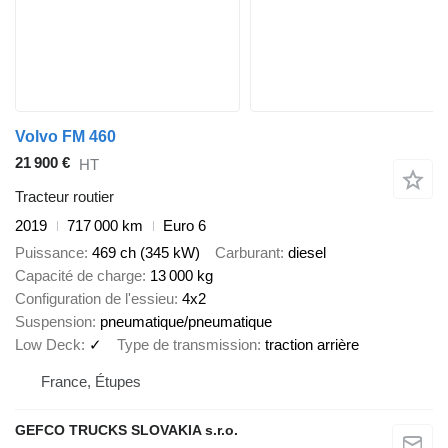
Volvo FM 460
21 900 €
HT
Tracteur routier
2019
717 000 km
Euro 6
Puissance
469 ch (345 kW)
Carburant
diesel
Capacité de charge
13 000 kg
Configuration de l'essieu
4x2
Suspension
pneumatique/pneumatique
Low Deck
✓
Type de transmission
traction arrière
France, Étupes
GEFCO TRUCKS SLOVAKIA s.r.o.