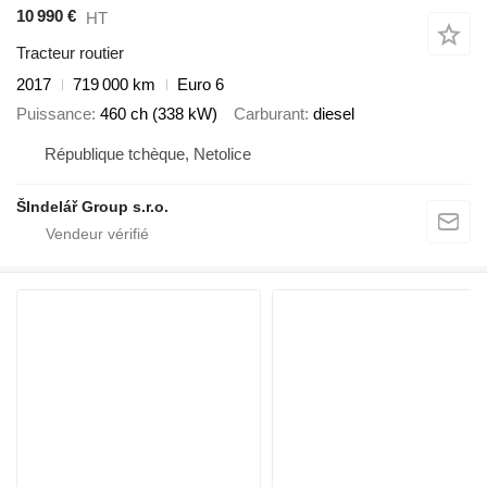
10 990 €
HT
Tracteur routier
2017
719 000 km
Euro 6
Puissance
460 ch (338 kW)
Carburant
diesel
République tchèque, Netolice
ŠIndelář Group s.r.o.