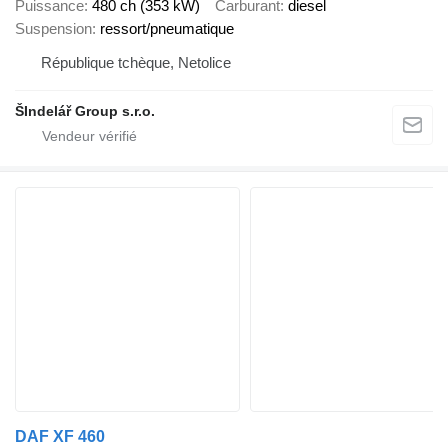
Puissance
480 ch (353 kW)
Carburant
diesel
Suspension
ressort/pneumatique
République tchèque, Netolice
ŠIndelář Group s.r.o.
DAF XF 460