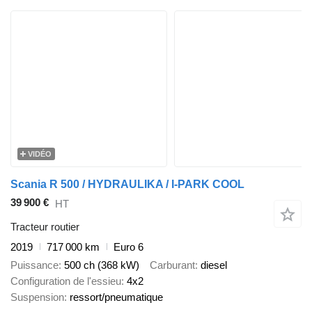
VIDÉO
Scania R 500 / HYDRAULIKA / I-PARK COOL
39 900 €
HT
Tracteur routier
2019
717 000 km
Euro 6
Puissance
500 ch (368 kW)
Carburant
diesel
Configuration de l'essieu
4x2
Suspension
ressort/pneumatique