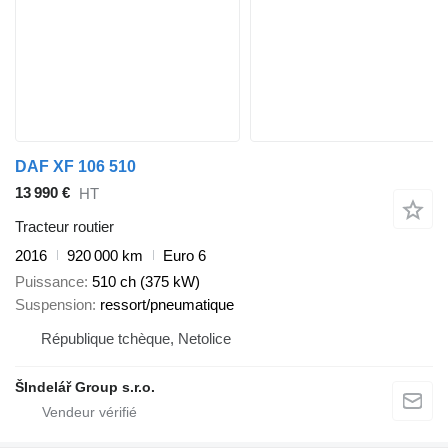
DAF XF 106 510
13 990 €
HT
Tracteur routier
2016
920 000 km
Euro 6
Puissance
510 ch (375 kW)
Suspension
ressort/pneumatique
République tchèque, Netolice
ŠIndelář Group s.r.o.