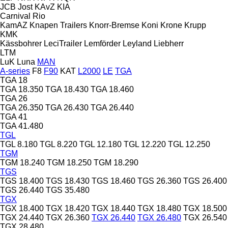
JCB
Jost
KAvZ
KIA
Carnival
Rio
KamAZ
Knapen Trailers
Knorr-Bremse
Koni
Krone
Krupp
KMK
Kässbohrer
LeciTrailer
Lemförder
Leyland
Liebherr
LTM
LuK
Luna
MAN
A-series
F8
F90
KAT
L2000
LE
TGA
TGA 18
TGA 18.350
TGA 18.430
TGA 18.460
TGA 26
TGA 26.350
TGA 26.430
TGA 26.440
TGA 41
TGA 41.480
TGL
TGL 8.180
TGL 8.220
TGL 12.180
TGL 12.220
TGL 12.250
TGM
TGM 18.240
TGM 18.250
TGM 18.290
TGS
TGS 18.400
TGS 18.430
TGS 18.460
TGS 26.360
TGS 26.400
TGS 26.440
TGS 35.480
TGX
TGX 18.400
TGX 18.420
TGX 18.440
TGX 18.480
TGX 18.500
TGX 24.440
TGX 26.360
TGX 26.440
TGX 26.480
TGX 26.540
TGX 28.480