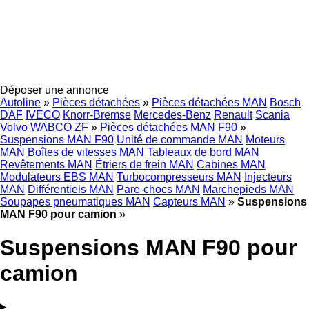
Déposer une annonce
Autoline
»
Pièces détachées
»
Pièces détachées MAN
Bosch
DAF
IVECO
Knorr-Bremse
Mercedes-Benz
Renault
Scania
Volvo
WABCO
ZF
»
Pièces détachées MAN F90
»
Suspensions MAN F90
Unité de commande MAN
Moteurs
MAN
Boîtes de vitesses MAN
Tableaux de bord MAN
Revêtements MAN
Étriers de frein MAN
Cabines MAN
Modulateurs EBS MAN
Turbocompresseurs MAN
Injecteurs
MAN
Différentiels MAN
Pare-chocs MAN
Marchepieds MAN
Soupapes pneumatiques MAN
Capteurs MAN
»
Suspensions
MAN F90 pour camion
»
Suspensions MAN F90 pour
camion