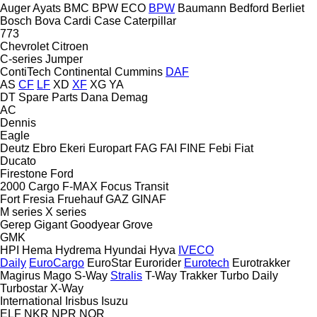
Auger
Ayats
BMC
BPW ECO
BPW
Baumann
Bedford
Berliet
Bosch
Bova
Cardi
Case
Caterpillar
773
Chevrolet
Citroen
C-series
Jumper
ContiTech
Continental
Cummins
DAF
AS
CF
LF
XD
XF
XG
YA
DT Spare Parts
Dana
Demag
AC
Dennis
Eagle
Deutz
Ebro
Ekeri
Europart
FAG
FAI
FINE
Febi
Fiat
Ducato
Firestone
Ford
2000
Cargo
F-MAX
Focus
Transit
Fort
Fresia
Fruehauf
GAZ
GINAF
M series
X series
Gerep
Gigant
Goodyear
Grove
GMK
HPI
Hema
Hydrema
Hyundai
Hyva
IVECO
Daily
EuroCargo
EuroStar
Eurorider
Eurotech
Eurotrakker
Magirus
Mago
S-Way
Stralis
T-Way
Trakker
Turbo Daily
Turbostar
X-Way
International
Irisbus
Isuzu
ELF
NKR
NPR
NQR