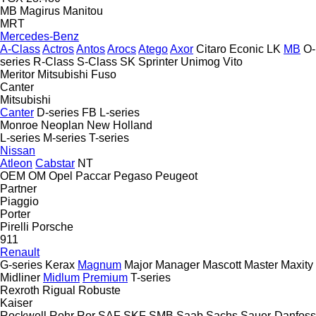
MB
Magirus
Manitou
MRT
Mercedes-Benz
A-Class
Actros
Antos
Arocs
Atego
Axor
Citaro
Econic
LK
MB
O-
series
R-Class
S-Class
SK
Sprinter
Unimog
Vito
Meritor
Mitsubishi Fuso
Canter
Mitsubishi
Canter
D-series
FB
L-series
Monroe
Neoplan
New Holland
L-series
M-series
T-series
Nissan
Atleon
Cabstar
NT
OEM
OM
Opel
Paccar
Pegaso
Peugeot
Partner
Piaggio
Porter
Pirelli
Porsche
911
Renault
G-series
Kerax
Magnum
Major
Manager
Mascott
Master
Maxity
Midliner
Midlum
Premium
T-series
Rexroth
Rigual
Robuste
Kaiser
Rockwell
Rohr
Ror
SAF
SKF
SMB
Saab
Sachs
Sauer-Danfoss