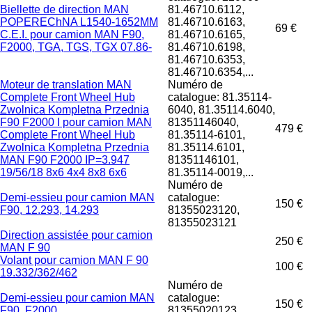
Biellette de direction MAN
81.46710.6112,
POPEREChNA L1540-1652MM
81.46710.6163,
69 €
C.E.I. pour camion MAN F90,
81.46710.6165,
F2000, TGA, TGS, TGX 07.86-
81.46710.6198,
81.46710.6353,
81.46710.6354,...
Moteur de translation MAN
Numéro de
Complete Front Wheel Hub
catalogue: 81.35114-
Zwolnica Kompletna Przednia
6040, 81.35114.6040,
F90 F2000 I pour camion MAN
81351146040,
479 €
Complete Front Wheel Hub
81.35114-6101,
Zwolnica Kompletna Przednia
81.35114.6101,
MAN F90 F2000 IP=3.947
81351146101,
19/56/18 8x6 4x4 8x8 6x6
81.35114-0019,...
Numéro de
Demi-essieu pour camion MAN
catalogue:
150 €
F90, 12.293, 14.293
81355023120,
81355023121
Direction assistée pour camion
250 €
MAN F 90
Volant pour camion MAN F 90
100 €
19.332/362/462
Numéro de
Demi-essieu pour camion MAN
catalogue:
150 €
F90, F2000
81355020123,