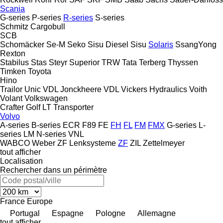
Scania
G-series
P-series
R-series
S-series
Schmitz Cargobull
SCB
Schomäcker
Se-M
Seko
Sisu Diesel
Sisu
Solaris
SsangYong
Rexton
Stabilus
Stas
Steyr
Superior
TRW
Tata
Terberg
Thyssen
Timken
Toyota
Hino
Trailor
Unic
VDL Jonckheere
VDL
Vickers Hydraulics
Voith
Volant
Volkswagen
Crafter
Golf
LT
Transporter
Volvo
A-series
B-series
ECR
F89
FE
FH
FL
FM
FMX
G-series
L-
series
LM
N-series
VNL
WABCO
Weber
ZF Lenksysteme
ZF
ZIL
Zettelmeyer
tout afficher
Localisation
Rechercher dans un périmètre
France
Europe
Portugal
Espagne
Pologne
Allemagne
tout afficher