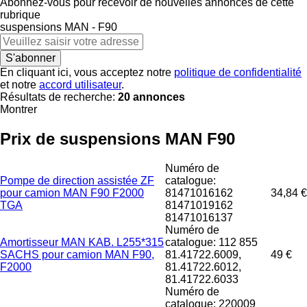
Abonnez-vous pour recevoir de nouvelles annonces de cette
rubrique
suspensions
MAN - F90
S'abonner
En cliquant ici, vous acceptez notre
politique de confidentialité
et notre
accord utilisateur
.
Résultats de recherche:
20 annonces
Montrer
Prix de suspensions MAN F90
Numéro de
Pompe de direction assistée ZF
catalogue:
pour camion MAN F90 F2000
81471016162
34,84 €
TGA
81471019162
81471016137
Numéro de
Amortisseur MAN KAB. L255*315
catalogue: 112 855
SACHS pour camion MAN F90,
81.41722.6009,
49 €
F2000
81.41722.6012,
81.41722.6033
Numéro de
catalogue: 220009