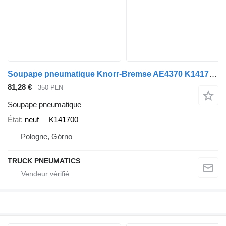
Soupape pneumatique Knorr-Bremse AE4370 K141700 pour semi-remorque
81,28 €
350 PLN
Soupape pneumatique
État
neuf
K141700
Pologne, Górno
TRUCK PNEUMATICS