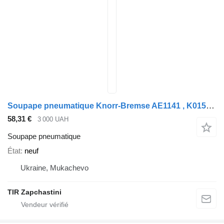
Soupape pneumatique Knorr-Bremse AE1141 , K015384N00.K008546 pour semi-remorque
58,31 €
3 000 UAH
Soupape pneumatique
État
neuf
Ukraine, Mukachevo
TIR Zapchastini