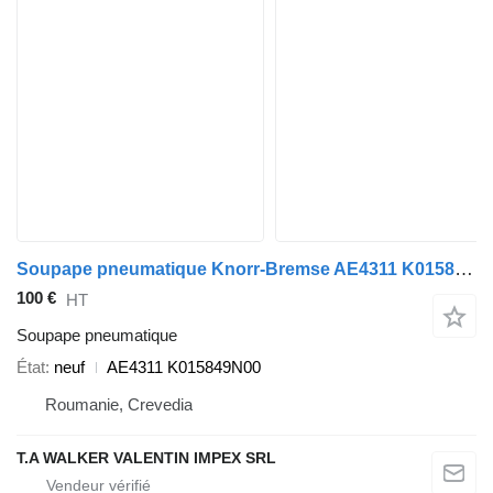
Soupape pneumatique Knorr-Bremse AE4311 K015849N00 pour semi-remorque Schmitz Cargobull
100 €
HT
Soupape pneumatique
État
neuf
AE4311 K015849N00
Roumanie, Crevedia
T.A WALKER VALENTIN IMPEX SRL