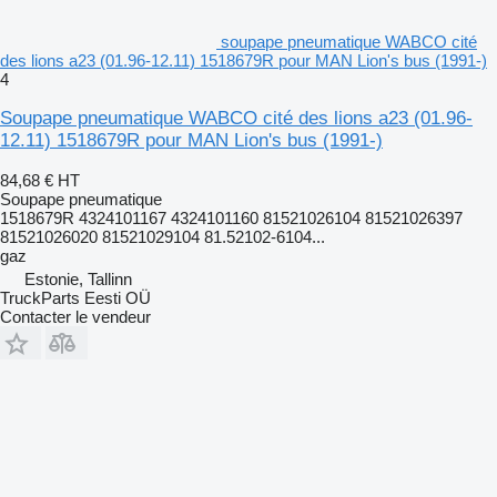
soupape pneumatique WABCO cité
des lions a23 (01.96-12.11) 1518679R pour MAN Lion's bus (1991-)
4
Soupape pneumatique WABCO cité des lions a23 (01.96-
12.11) 1518679R pour MAN Lion's bus (1991-)
84,68 €
HT
Soupape pneumatique
1518679R 4324101167 4324101160 81521026104 81521026397
81521026020 81521029104 81.52102-6104...
gaz
Estonie, Tallinn
TruckParts Eesti OÜ
Contacter le vendeur