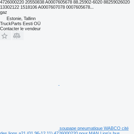
4726000220 20550838 A0007605678 88.25902-6020 88259026020
13302122 1518106 A0007607078 0007605678...
gaz
Estonie, Tallinn
TruckParts Eesti OÜ
Contacter le vendeur
soupape pneumatique WABCO cité
des lions a21 (01.96-12.11) 4726000220 pour MAN Lion's bus