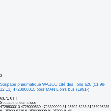
3
Soupape pneumatique WABCO cité des lions a26 (01.98-
12.13) 4728800010 pour MAN Lion's bus (1991-)
63,71 €
HT
Soupape pneumatique
4728800010 4729000530 4728800020 81.25902-6239 81259026239
81.25902-9239 81259029239 81.25902-9146...