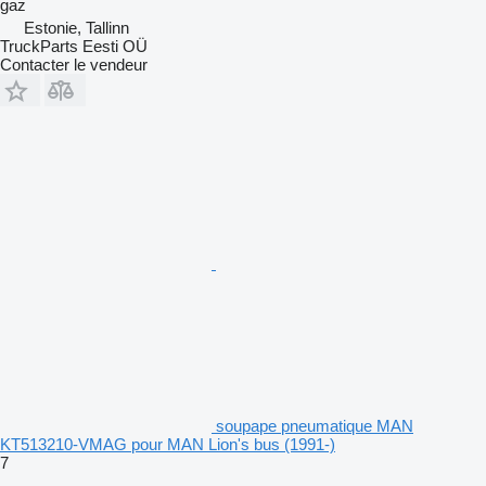
gaz
Estonie, Tallinn
TruckParts Eesti OÜ
Contacter le vendeur
soupape pneumatique MAN
KT513210-VMAG pour MAN Lion's bus (1991-)
7