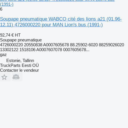
(1991-)
6
Soupape pneumatique WABCO cité des lions a21 (01.96-
12.11) 4726000220 pour MAN Lion's bus (1991-)
92,74 €
HT
Soupape pneumatique
4726000220 20550838 A0007605678 88.25902-6020 88259026020
13302122 1518106 A0007607078 0007605678...
gaz
Estonie, Tallinn
TruckParts Eesti OÜ
Contacter le vendeur