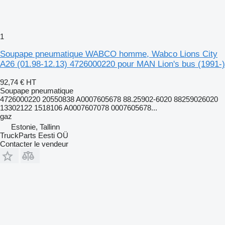
1
Soupape pneumatique WABCO homme, Wabco Lions City
A26 (01.98-12.13) 4726000220 pour MAN Lion's bus (1991-)
92,74 €
HT
Soupape pneumatique
4726000220 20550838 A0007605678 88.25902-6020 88259026020
13302122 1518106 A0007607078 0007605678...
gaz
Estonie, Tallinn
TruckParts Eesti OÜ
Contacter le vendeur