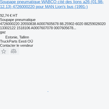
Soupape pneumatique WABCO cité des lions a26 (01.98-
12.13) 4726000220 pour MAN Lion's bus (1991-)
92,74 €
HT
Soupape pneumatique
4726000220 20550838 A0007605678 88.25902-6020 88259026020
13302122 1518106 A0007607078 0007605678...
gaz
Estonie, Tallinn
TruckParts Eesti OÜ
Contacter le vendeur