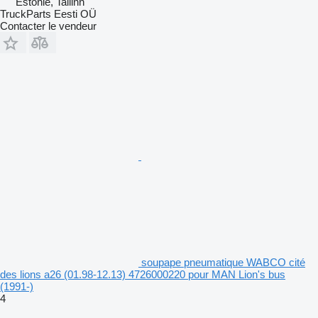
Estonie, Tallinn
TruckParts Eesti OÜ
Contacter le vendeur
soupape pneumatique WABCO cité
des lions a26 (01.98-12.13) 4726000220 pour MAN Lion's bus
(1991-)
4