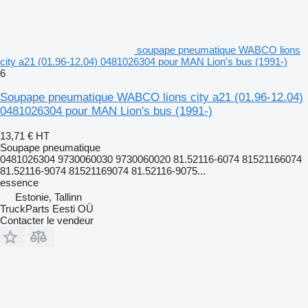
soupape pneumatique WABCO lions
city a21 (01.96-12.04) 0481026304 pour MAN Lion's bus (1991-)
6
Soupape pneumatique WABCO lions city a21 (01.96-12.04)
0481026304 pour MAN Lion's bus (1991-)
13,71 €
HT
Soupape pneumatique
0481026304 9730060030 9730060020 81.52116-6074 81521166074
81.52116-9074 81521169074 81.52116-9075...
essence
Estonie, Tallinn
TruckParts Eesti OÜ
Contacter le vendeur