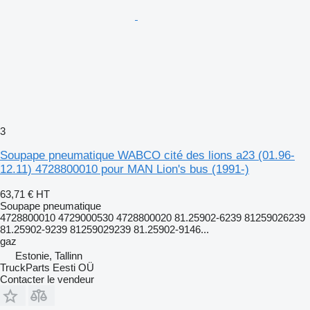
3
Soupape pneumatique WABCO cité des lions a23 (01.96-
12.11) 4728800010 pour MAN Lion's bus (1991-)
63,71 €
HT
Soupape pneumatique
4728800010 4729000530 4728800020 81.25902-6239 81259026239
81.25902-9239 81259029239 81.25902-9146...
gaz
Estonie, Tallinn
TruckParts Eesti OÜ
Contacter le vendeur