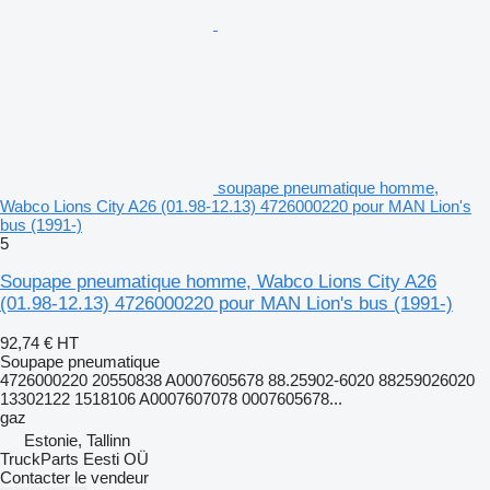
soupape pneumatique homme,
Wabco Lions City A26 (01.98-12.13) 4726000220 pour MAN Lion's
bus (1991-)
5
Soupape pneumatique homme, Wabco Lions City A26
(01.98-12.13) 4726000220 pour MAN Lion's bus (1991-)
92,74 €
HT
Soupape pneumatique
4726000220 20550838 A0007605678 88.25902-6020 88259026020
13302122 1518106 A0007607078 0007605678...
gaz
Estonie, Tallinn
TruckParts Eesti OÜ
Contacter le vendeur