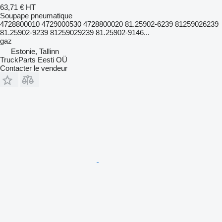
63,71 €
HT
Soupape pneumatique
4728800010 4729000530 4728800020 81.25902-6239 81259026239
81.25902-9239 81259029239 81.25902-9146...
gaz
Estonie, Tallinn
TruckParts Eesti OÜ
Contacter le vendeur