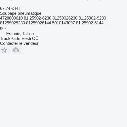
67,74 €
HT
Soupape pneumatique
4728800610 81.25902-6230 81259026230 81.25902-9230
81259029230 81259026144 5010143097 81.25902-6144...
gaz
Estonie, Tallinn
TruckParts Eesti OÜ
Contacter le vendeur