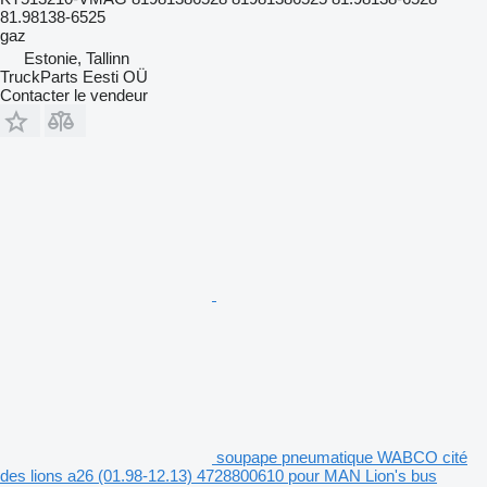
81.98138-6525
gaz
Estonie, Tallinn
TruckParts Eesti OÜ
Contacter le vendeur
soupape pneumatique WABCO cité
des lions a26 (01.98-12.13) 4728800610 pour MAN Lion's bus