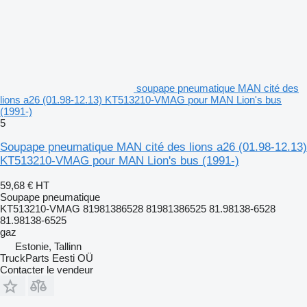
soupape pneumatique MAN cité des
lions a26 (01.98-12.13) KT513210-VMAG pour MAN Lion's bus
(1991-)
5
Soupape pneumatique MAN cité des lions a26 (01.98-12.13)
KT513210-VMAG pour MAN Lion's bus (1991-)
59,68 €
HT
Soupape pneumatique
KT513210-VMAG 81981386528 81981386525 81.98138-6528
81.98138-6525
gaz
Estonie, Tallinn
TruckParts Eesti OÜ
Contacter le vendeur