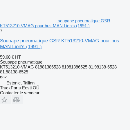
soupape pneumatique GSR
KT513210-VMAG pour bus MAN Lion's (1991-)
7
Soupape pneumatique GSR KT513210-VMAG pour bus
MAN Lion's (1991-)
59,68 €
HT
Soupape pneumatique
KT513210-VMAG 81981386528 81981386525 81.98138-6528
81.98138-6525
gaz
Estonie, Tallinn
TruckParts Eesti OÜ
Contacter le vendeur