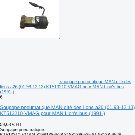
soupape pneumatique MAN cité des
lions a26 (01.98-12.13) KT513210-VMAG pour MAN Lion's bus
(1991-)
6
Soupape pneumatique MAN cité des lions a26 (01.98-12.13)
KT513210-VMAG pour MAN Lion's bus (1991-)
59,68 €
HT
Soupape pneumatique
KT513210-VMAG 81981386528 81981386525 81.98138-6528