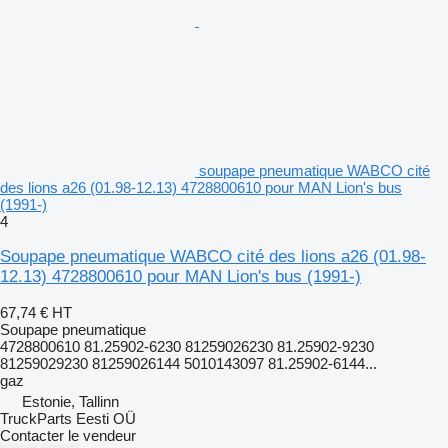
soupape pneumatique WABCO cité
des lions a26 (01.98-12.13) 4728800610 pour MAN Lion's bus
(1991-)
4
Soupape pneumatique WABCO cité des lions a26 (01.98-
12.13) 4728800610 pour MAN Lion's bus (1991-)
67,74 €
HT
Soupape pneumatique
4728800610 81.25902-6230 81259026230 81.25902-9230
81259029230 81259026144 5010143097 81.25902-6144...
gaz
Estonie, Tallinn
TruckParts Eesti OÜ
Contacter le vendeur