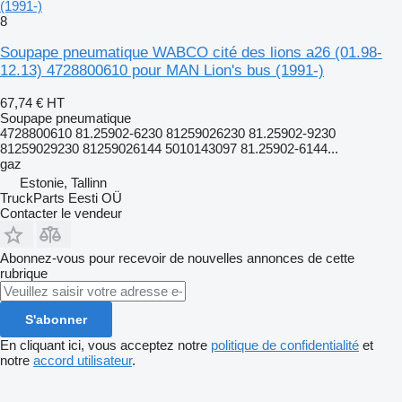
(1991-)
8
Soupape pneumatique WABCO cité des lions a26 (01.98-
12.13) 4728800610 pour MAN Lion's bus (1991-)
67,74 €
HT
Soupape pneumatique
4728800610 81.25902-6230 81259026230 81.25902-9230
81259029230 81259026144 5010143097 81.25902-6144...
gaz
Estonie, Tallinn
TruckParts Eesti OÜ
Contacter le vendeur
Abonnez-vous pour recevoir de nouvelles annonces de cette
rubrique
S'abonner
En cliquant ici, vous acceptez notre
politique de confidentialité
et
notre
accord utilisateur
.