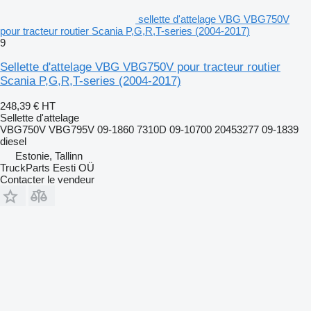
sellette d'attelage VBG VBG750V
pour tracteur routier Scania P,G,R,T-series (2004-2017)
9
Sellette d'attelage VBG VBG750V pour tracteur routier
Scania P,G,R,T-series (2004-2017)
248,39 €
HT
Sellette d'attelage
VBG750V VBG795V 09-1860 7310D 09-10700 20453277 09-1839
diesel
Estonie, Tallinn
TruckParts Eesti OÜ
Contacter le vendeur