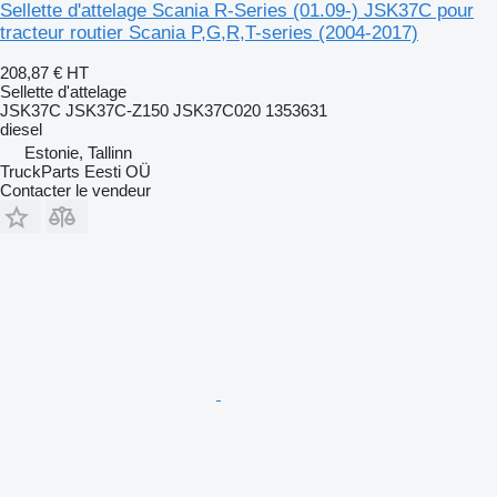
Sellette d'attelage Scania R-Series (01.09-) JSK37C pour
tracteur routier Scania P,G,R,T-series (2004-2017)
208,87 €
HT
Sellette d'attelage
JSK37C JSK37C-Z150 JSK37C020 1353631
diesel
Estonie, Tallinn
TruckParts Eesti OÜ
Contacter le vendeur