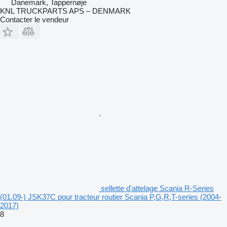
Danemark, Tappernøje
KNL TRUCKPARTS APS – DENMARK
Contacter le vendeur
sellette d'attelage Scania R-Series
(01.09-) JSK37C pour tracteur routier Scania P,G,R,T-series (2004-
2017)
8