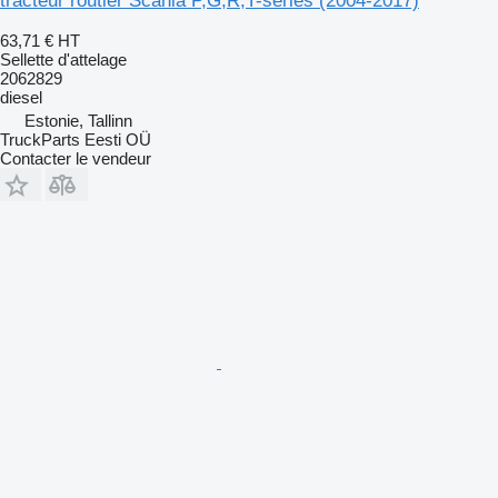
tracteur routier Scania P,G,R,T-series (2004-2017)
63,71 €
HT
Sellette d'attelage
2062829
diesel
Estonie, Tallinn
TruckParts Eesti OÜ
Contacter le vendeur