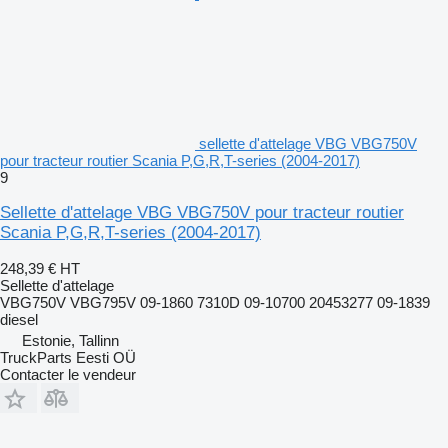
sellette d'attelage VBG VBG750V
pour tracteur routier Scania P,G,R,T-series (2004-2017)
9
Sellette d'attelage VBG VBG750V pour tracteur routier
Scania P,G,R,T-series (2004-2017)
248,39 €
HT
Sellette d'attelage
VBG750V VBG795V 09-1860 7310D 09-10700 20453277 09-1839
diesel
Estonie, Tallinn
TruckParts Eesti OÜ
Contacter le vendeur