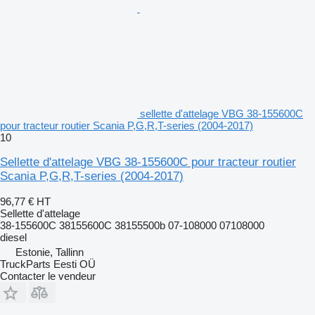
sellette d'attelage VBG 38-155600C
pour tracteur routier Scania P,G,R,T-series (2004-2017)
10
Sellette d'attelage VBG 38-155600C pour tracteur routier
Scania P,G,R,T-series (2004-2017)
96,77 €
HT
Sellette d'attelage
38-155600C 38155600C 38155500b 07-108000 07108000
diesel
Estonie, Tallinn
TruckParts Eesti OÜ
Contacter le vendeur