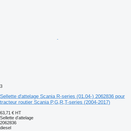
3
Sellette d'attelage Scania R-series (01.04-) 2062836 pour
tracteur routier Scania P,G,R,T-series (2004-2017)
63,71 €
HT
Sellette d'attelage
2062836
diesel