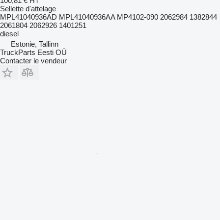
100,81 €
HT
Sellette d'attelage
MPL41040936AD MPL41040936AA MP4102-090 2062984 1382844
2061804 2062926 1401251
diesel
Estonie, Tallinn
TruckParts Eesti OÜ
Contacter le vendeur