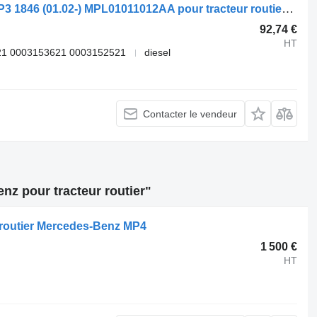
Sellette d'attelage Jost Actros MP2/MP3 1846 (01.02-) MPL01011012AA pour tracteur routier Mercedes-Benz Actros, Axor MP1, MP2, MP3 (1996-2014)
92,74 €
HT
1 0003153621 0003152521
diesel
Contacter le vendeur
nz pour tracteur routier"
ur routier Mercedes-Benz MP4
1 500 €
HT