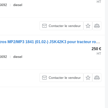
HT
5692
diesel
Contacter le vendeur
Sellette d'attelage Mercedes-Benz Actros MP2/MP3 1841 (01.02-) JSK42K3 pour tracteur routier Mercedes-Benz Actros, Axor MP1, MP2, MP3 (1996-2014)
250 €
HT
5692
diesel
Contacter le vendeur
.