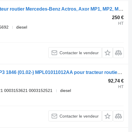
Sellette d'attelage JSK42K3 pour tracteur routier Mercedes-Benz Actros, Axor MP1, MP2, MP3 (1996-2014)
250 €
HT
5692
diesel
Contacter le vendeur
Sellette d'attelage Jost Actros MP2/MP3 1846 (01.02-) MPL01011012AA pour tracteur routier Mercedes-Benz Actros, Axor MP1, MP2, MP3 (1996-2014)
92,74 €
HT
1 0003153621 0003152521
diesel
Contacter le vendeur