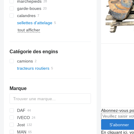
marchepieds
garde-boues
calandres
sellettes d'attelage
tout afficher
Catégorie des engins
camions
tracteurs routiers
Marque
DAF
Abonnez-vous pou
IVECO
CF
S'abonner
Jost
LF
S-Way
MAN
XF
Stralis
En cliquant ici, 