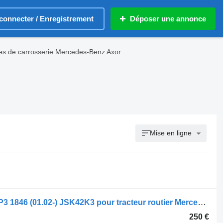
connecter / Enregistrement
Déposer une annonce
es de carrosserie Mercedes-Benz Axor
Mise en ligne
Sellette d'attelage Jost Actros MP2/MP3 1846 (01.02-) JSK42K3 pour tracteur routier Mercedes-Benz Actros, Axor MP1, MP2, MP3 (1996-2014)
250 €