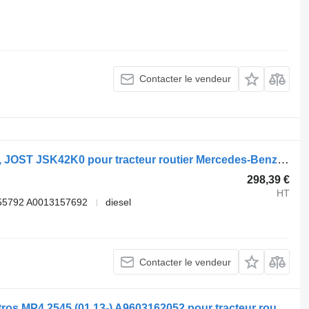
Contacter le vendeur
Sellette d'attelage MERCEDES-BENZ, JOST JSK42K0 pour tracteur routier Mercedes-Benz Actros MP5 (2019-)
298,39 €
HT
55792 A0013157692
diesel
Contacter le vendeur
Sellette d'attelage Mercedes-Benz Actros MP4 2545 (01.13-) A9603162052 pour tracteur routier Mercedes-Benz Actros MP4 Antos Arocs (2012-)