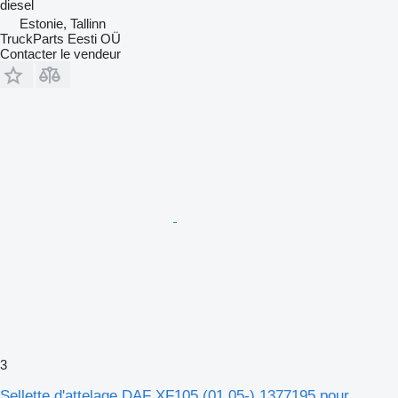
diesel
Estonie, Tallinn
TruckParts Eesti OÜ
Contacter le vendeur
3
Sellette d'attelage DAF XF105 (01.05-) 1377195 pour