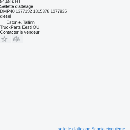
84,68 €
HT
Sellette d'attelage
DMP40 1377192 1815378 1977835
diesel
Estonie, Tallinn
TruckParts Eesti OÜ
Contacter le vendeur
sellette d'attelage Scania cinquième