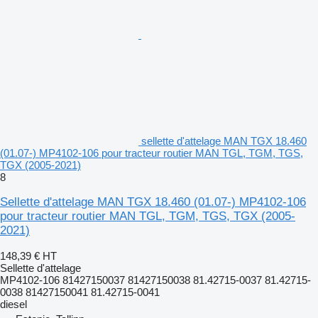
sellette d'attelage MAN TGX 18.460
(01.07-) MP4102-106 pour tracteur routier MAN TGL, TGM, TGS,
TGX (2005-2021)
8
Sellette d'attelage MAN TGX 18.460 (01.07-) MP4102-106
pour tracteur routier MAN TGL, TGM, TGS, TGX (2005-
2021)
148,39 €
HT
Sellette d'attelage
MP4102-106 81427150037 81427150038 81.42715-0037 81.42715-
0038 81427150041 81.42715-0041
diesel