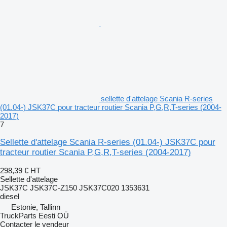
sellette d'attelage Scania R-series
(01.04-) JSK37C pour tracteur routier Scania P,G,R,T-series (2004-
2017)
7
Sellette d'attelage Scania R-series (01.04-) JSK37C pour
tracteur routier Scania P,G,R,T-series (2004-2017)
298,39 €
HT
Sellette d'attelage
JSK37C JSK37C-Z150 JSK37C020 1353631
diesel
Estonie, Tallinn
TruckParts Eesti OÜ
Contacter le vendeur