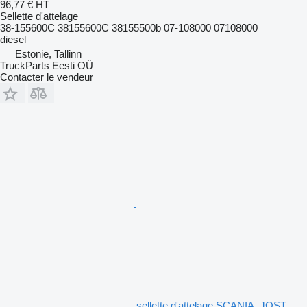
96,77 €
HT
Sellette d'attelage
38-155600C 38155600C 38155500b 07-108000 07108000
diesel
Estonie, Tallinn
TruckParts Eesti OÜ
Contacter le vendeur
sellette d'attelage SCANIA, JOST