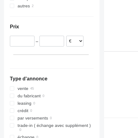
autres
Estonie
Italie
Ukraine
Roumanie
Prix
Espagne
Lituanie
–
Portugal
Pays-Bas
Danemark
Type d'annonce
vente
du fabricant
leasing
crédit
par versements
trade-in ( échange avec supplément )
échange