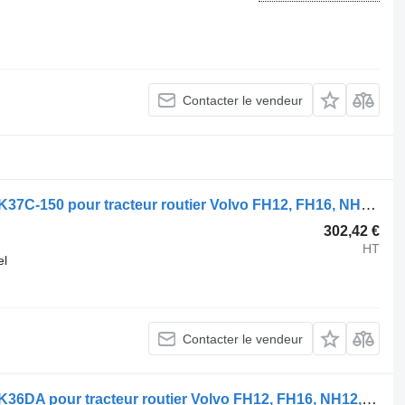
Contacter le vendeur
Sellette d'attelage Jost FH (01.05-) JSK37C-150 pour tracteur routier Volvo FH12, FH16, NH12, FH, VNL780 (1993-2014)
302,42 €
HT
el
Contacter le vendeur
Sellette d'attelage Jost FH (01.05-) JSK36DA pour tracteur routier Volvo FH12, FH16, NH12, FH, VNL780 (1993-2014)