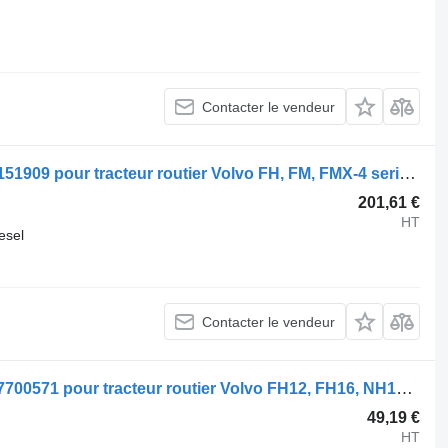
Contacter le vendeur
Sellette d'attelage Volvo FH (01.13-) 8151909 pour tracteur routier Volvo FH, FM, FMX-4 series (2013-)
201,61 €
HT
esel
Contacter le vendeur
Sellette d'attelage Volvo FH (01.05-) 77700571 pour tracteur routier Volvo FH12, FH16, NH12, FH, VNL780 (1993-2014)
49,19 €
HT