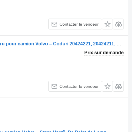
Contacter le vendeur
Sellette d'attelage A cincea roată pentru pour camion Volvo – Coduri 20424221, 20424211, 20424212
Prix sur demande
Contacter le vendeur
.