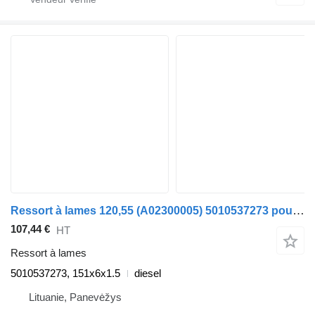
Ressort à lames 120,55 (A02300005) 5010537273 pour automobile Renault MASCOTT Furgon/Estate
107,44 €
HT
Ressort à lames
5010537273, 151x6x1.5
diesel
Lituanie, Panevėžys