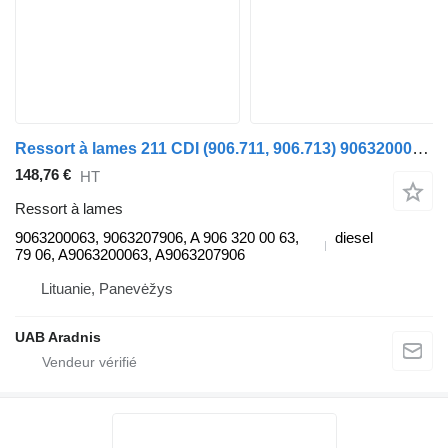
Ressort à lames 211 CDI (906.711, 906.713) 9063200063 pour automobile Mercedes-Benz SPRINTER 3-t Minibus / passenger (906)
148,76 €
HT
Ressort à lames
9063200063, 9063207906, A 906 320 00 63,
diesel
79 06, A9063200063, A9063207906
Lituanie, Panevėžys
UAB Aradnis