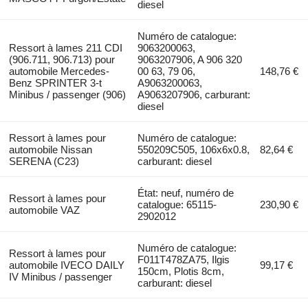
diesel
Numéro de catalogue:
Ressort à lames 211 CDI
9063200063,
(906.711, 906.713) pour
9063207906, A 906 320
automobile Mercedes-
00 63, 79 06,
148,76 €
Benz SPRINTER 3-t
A9063200063,
Minibus / passenger (906)
A9063207906, carburant:
diesel
Ressort à lames pour
Numéro de catalogue:
automobile Nissan
550209C505, 106x6x0.8,
82,64 €
SERENA (C23)
carburant: diesel
État: neuf, numéro de
Ressort à lames pour
catalogue: 65115-
230,90 €
automobile VAZ
2902012
Numéro de catalogue:
Ressort à lames pour
F011T478ZA75, Ilgis
automobile IVECO DAILY
99,17 €
150cm, Plotis 8cm,
IV Minibus / passenger
carburant: diesel