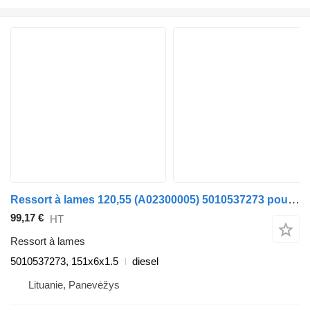
Ressort à lames 120,55 (A02300005) 5010537273 pour automobile Renault MASCOTT Furgon/Estate
99,17 €
HT
Ressort à lames
5010537273, 151x6x1.5
diesel
Lituanie, Panevėžys