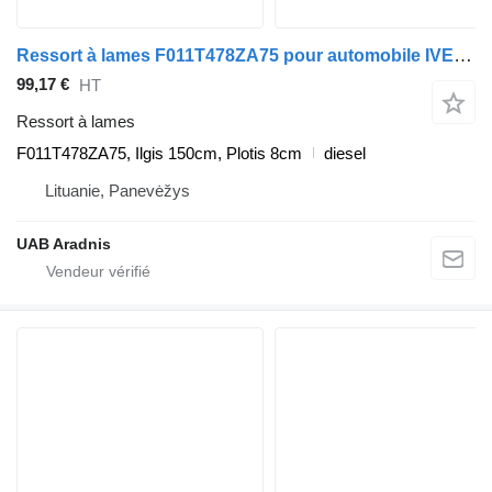
Ressort à lames F011T478ZA75 pour automobile IVECO DAILY IV Minibus / passenger
99,17 €
HT
Ressort à lames
F011T478ZA75, Ilgis 150cm, Plotis 8cm
diesel
Lituanie, Panevėžys
UAB Aradnis