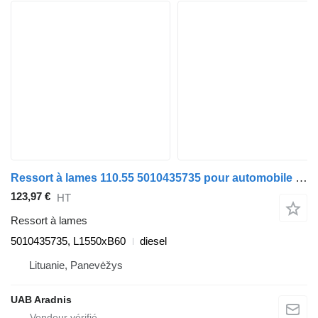
Ressort à lames 110.55 5010435735 pour automobile Renault MASCOTT Furgon/Estate
123,97 €
HT
Ressort à lames
5010435735, L1550xB60
diesel
Lituanie, Panevėžys
UAB Aradnis