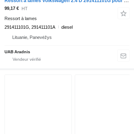
Ressort à lames Volkswagen 2.4 D 291411101G pour automobile Volkswagen LT 40-55 I Furgon (291-512)
99,17 €
HT
Ressort à lames
291411101G, 291411101A
diesel
Lituanie, Panevėžys
UAB Aradnis