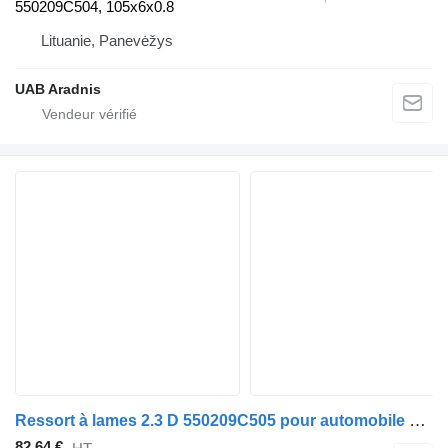
550209C504, 105x6x0.8
Lituanie, Panevėžys
UAB Aradnis
Ressort à lames 2.3 D 550209C505 pour automobile Nissan SERENA (C23)
82,64 €