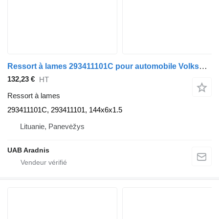
Ressort à lames 293411101C pour automobile Volkswagen LT 40-55 I Furgon (291-512)
132,23 €
HT
Ressort à lames
293411101C, 293411101, 144x6x1.5
Lituanie, Panevėžys
UAB Aradnis