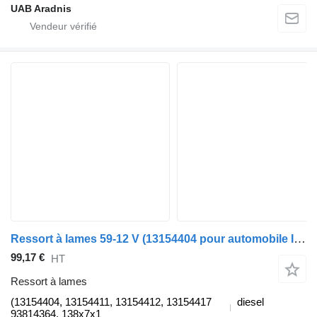
UAB Aradnis
Ressort à lames 59-12 V (13154404 pour automobile IVECO DAILY II Furgon/Estate
99,17 €
HT
Ressort à lames
(13154404, 13154411, 13154412, 13154417
diesel
93814364, 138x7x1