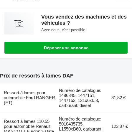
Vous vendez des machines et des
véhicules ?
Avec nous, c'est possible !
Déposer une annonce
Prix de ressorts à lames DAF
Numéro de catalogue:
Ressort à lames pour
1486845, 1447151,
automobile Ford RANGER
81,82 €
1447153, 131x6x0.8,
(ET)
carburant: diesel
Numéro de catalogue:
Ressort à lames 110.55
5010435735,
pour automobile Renault
123,97 €
L1550xB60, carburant:
MASCOTT Furgon/Estate