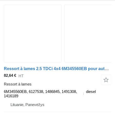
Ressort à lames 2.5 TDCi 4x4 6M345560EB pour automobile Ford RANGER (ET)
82,64 €
HT
Ressort à lames
6M345560EB, 6127538, 1486845, 1491308,
diesel
1416189
Lituanie, Panevėžys