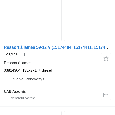
Ressort à lames 59-12 V (15174404, 15174411, 15174415, 15174417) 93814364 pour automobile IVECO DAILY II Furgon/Estate
123,97 €
HT
Ressort à lames
93814364, 138x7x1
diesel
Lituanie, Panevėžys
UAB Aradnis