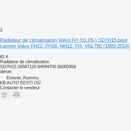
3
Radiateur de climatisation Volvo FH (01.05-) SD7H15 pour
camion Volvo FH12, FH16, NH12, FH, VNL780 (1993-2014)
81 €
Radiateur de climatisation
SD7H15 20587125 84094705 85000458
diesel
Estonie, Rummu
KB AUTO EESTI OÜ
Contacter le vendeur