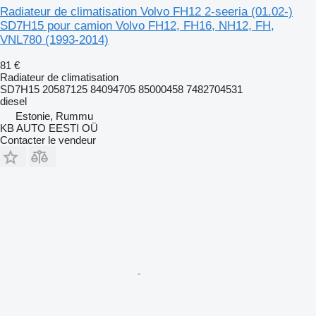
Radiateur de climatisation Volvo FH12 2-seeria (01.02-)
SD7H15 pour camion Volvo FH12, FH16, NH12, FH,
VNL780 (1993-2014)
81 €
Radiateur de climatisation
SD7H15 20587125 84094705 85000458 7482704531
diesel
Estonie, Rummu
KB AUTO EESTI OÜ
Contacter le vendeur