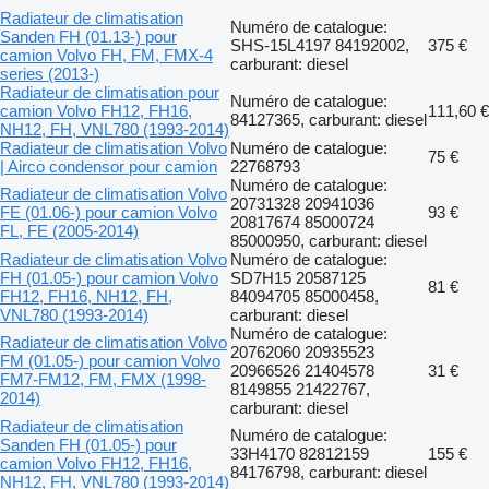
Radiateur de climatisation
Numéro de catalogue:
Sanden FH (01.13-) pour
SHS-15L4197 84192002,
375 €
camion Volvo FH, FM, FMX-4
carburant: diesel
series (2013-)
Radiateur de climatisation pour
Numéro de catalogue:
camion Volvo FH12, FH16,
111,60 €
84127365, carburant: diesel
NH12, FH, VNL780 (1993-2014)
Radiateur de climatisation Volvo
Numéro de catalogue:
75 €
| Airco condensor pour camion
22768793
Numéro de catalogue:
Radiateur de climatisation Volvo
20731328 20941036
FE (01.06-) pour camion Volvo
93 €
20817674 85000724
FL, FE (2005-2014)
85000950, carburant: diesel
Radiateur de climatisation Volvo
Numéro de catalogue:
FH (01.05-) pour camion Volvo
SD7H15 20587125
81 €
FH12, FH16, NH12, FH,
84094705 85000458,
VNL780 (1993-2014)
carburant: diesel
Numéro de catalogue:
Radiateur de climatisation Volvo
20762060 20935523
FM (01.05-) pour camion Volvo
20966526 21404578
31 €
FM7-FM12, FM, FMX (1998-
8149855 21422767,
2014)
carburant: diesel
Radiateur de climatisation
Numéro de catalogue:
Sanden FH (01.05-) pour
33H4170 82812159
155 €
camion Volvo FH12, FH16,
84176798, carburant: diesel
NH12, FH, VNL780 (1993-2014)