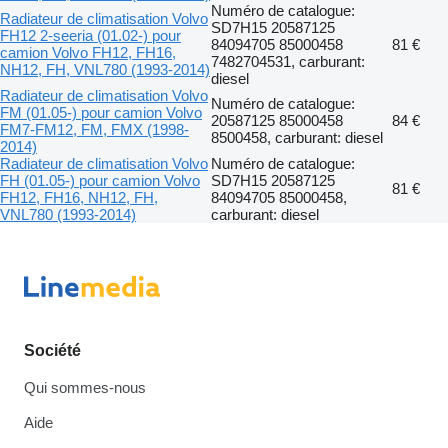
Numéro de catalogue:
Radiateur de climatisation Volvo
SD7H15 20587125
FH12 2-seeria (01.02-) pour
84094705 85000458
81 €
camion Volvo FH12, FH16,
7482704531, carburant:
NH12, FH, VNL780 (1993-2014)
diesel
Radiateur de climatisation Volvo
Numéro de catalogue:
FM (01.05-) pour camion Volvo
20587125 85000458
84 €
FM7-FM12, FM, FMX (1998-
8500458, carburant: diesel
2014)
Radiateur de climatisation Volvo
Numéro de catalogue:
FH (01.05-) pour camion Volvo
SD7H15 20587125
81 €
FH12, FH16, NH12, FH,
84094705 85000458,
VNL780 (1993-2014)
carburant: diesel
Société
Qui sommes-nous
Aide