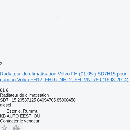
3
Radiateur de climatisation Volvo FH (01.05-) SD7H15 pour
camion Volvo FH12, FH16, NH12, FH, VNL780 (1993-2014)
81 €
Radiateur de climatisation
SD7H15 20587125 84094705 85000458
diesel
Estonie, Rummu
KB AUTO EESTI OÜ
Contacter le vendeur