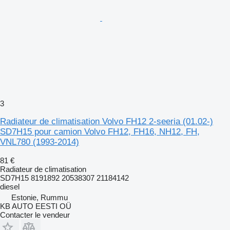
3
Radiateur de climatisation Volvo FH12 2-seeria (01.02-)
SD7H15 pour camion Volvo FH12, FH16, NH12, FH,
VNL780 (1993-2014)
81 €
Radiateur de climatisation
SD7H15 8191892 20538307 21184142
diesel
Estonie, Rummu
KB AUTO EESTI OÜ
Contacter le vendeur