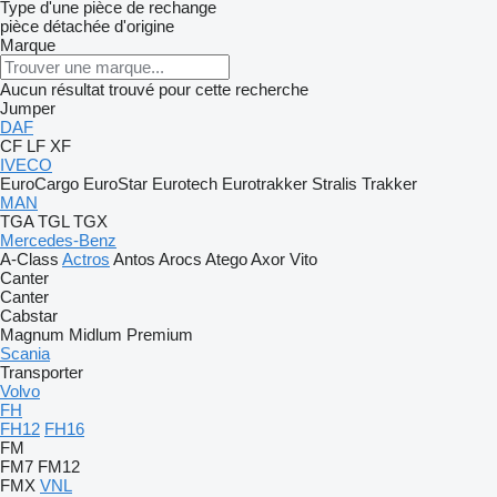
Type d'une pièce de rechange
pièce détachée d'origine
Marque
Aucun résultat trouvé pour cette recherche
Jumper
DAF
CF
LF
XF
IVECO
EuroCargo
EuroStar
Eurotech
Eurotrakker
Stralis
Trakker
MAN
TGA
TGL
TGX
Mercedes-Benz
A-Class
Actros
Antos
Arocs
Atego
Axor
Vito
Canter
Canter
Cabstar
Magnum
Midlum
Premium
Scania
Transporter
Volvo
FH
FH12
FH16
FM
FM7
FM12
FMX
VNL