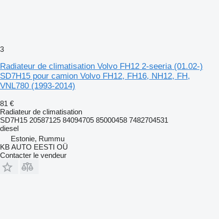
3
Radiateur de climatisation Volvo FH12 2-seeria (01.02-)
SD7H15 pour camion Volvo FH12, FH16, NH12, FH,
VNL780 (1993-2014)
81 €
Radiateur de climatisation
SD7H15 20587125 84094705 85000458 7482704531
diesel
Estonie, Rummu
KB AUTO EESTI OÜ
Contacter le vendeur