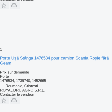
1
Porte Ușă Stânga 1476534 pour camion Scania Roșie fără
Geam
Prix sur demande
Porte
1476534, 1739740, 1452665
Roumanie, Cristesti
ROYAL DRU AGRO S.R.L.
Contacter le vendeur