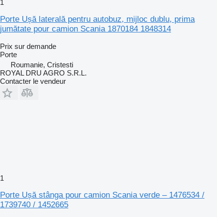
1
Porte Ușă laterală pentru autobuz, mijloc dublu, prima
jumătate pour camion Scania 1870184 1848314
Prix sur demande
Porte
Roumanie, Cristesti
ROYAL DRU AGRO S.R.L.
Contacter le vendeur
1
Porte Ușă stânga pour camion Scania verde – 1476534 /
1739740 / 1452665