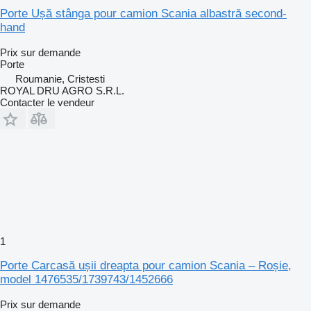
Porte Ușă stânga pour camion Scania albastră second-
hand
Prix sur demande
Porte
Roumanie, Cristesti
ROYAL DRU AGRO S.R.L.
Contacter le vendeur
1
Porte Carcasă ușii dreapta pour camion Scania – Roșie,
model 1476535/1739743/1452666
Prix sur demande