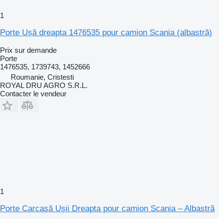
1
Porte Ușă dreapta 1476535 pour camion Scania (albastră)
Prix sur demande
Porte
1476535, 1739743, 1452666
Roumanie, Cristesti
ROYAL DRU AGRO S.R.L.
Contacter le vendeur
1
Porte Carcasă Ușii Dreapta pour camion Scania – Albastră