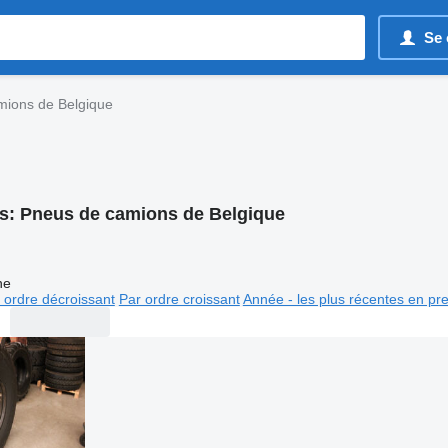
Se 
mions de Belgique
s:
Pneus de camions de Belgique
ne
 ordre décroissant
Par ordre croissant
Année - les plus récentes en pr