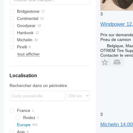
Bridgestone
3
Continental
R164
Windpower 12
Goodyear
R249
HDR
SP
Hankook
R297
Prix sur demand
Pneu de camion
Michelin
Belgique, Ma
Pirelli
XZA
OTREM Tire Supp
tout afficher
FH
Contacter le ven
FR
ST
Localisation
Rechercher dans un périmètre
France
3
Rodez
Michelin 14
Europe
Asie
Allemagne