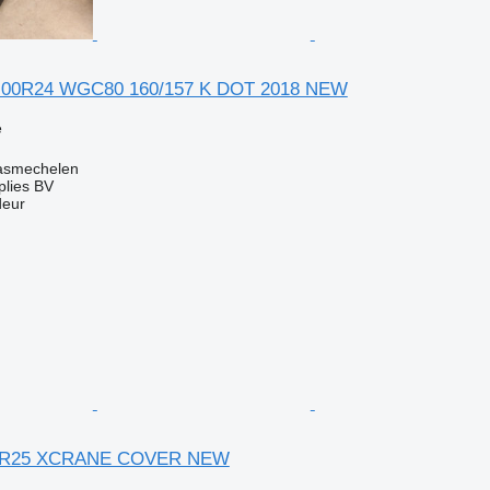
.00R24 WGC80 160/157 K DOT 2018 NEW
e
asmechelen
lies BV
deur
.00R25 XCRANE COVER NEW