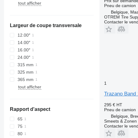
Prix sur demand
tout afficher
Pneu de camion
Belgique, Ma
OTREM Tire Supp
Contacter le ven
Largeur de coupe transversale
12.00″
14.00″
16.00″
24.00″
315 mm
325 mm
365 mm
1
tout afficher
Trazano Band 
295 €
HT
Rapport d'aspect
Pneu de camion
Belgique, Bre
65
Smeets & Zonen 
Contacter le ven
75
80