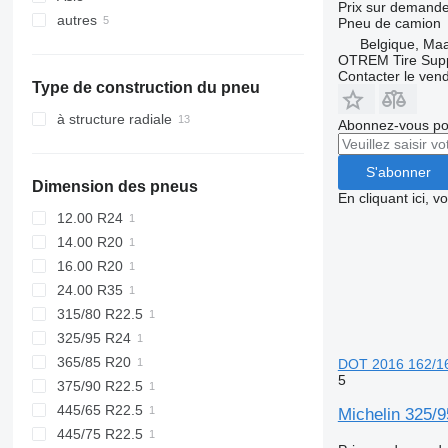
Prix sur demand
autres
Pays-Bas
Ouzbékistan
Pneu de camion
Belgique, Ma
Belgique
Chine
Ukraine
OTREM Tire Supp
Bree
Slovaquie
Contacter le ven
Type de construction du pneu
Beveren
Estonie
Hasselt
Roumanie
à structure radiale
Abonnez-vous pou
Lituanie
Pologne
S'abonner
Dimension des pneus
tout afficher
En cliquant ici, 
12.00 R24
14.00 R20
16.00 R20
24.00 R35
315/80 R22.5
325/95 R24
365/85 R20
DOT 2016 162/1
5
375/90 R22.5
445/65 R22.5
Michelin 325
445/75 R22.5