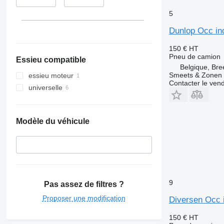
5
Dunlop Occ in
150 €
HT
Pneu de camion
Essieu compatible
Belgique, Bre
Smeets & Zonen 
essieu moteur
Contacter le ven
universelle
Modèle du véhicule
9
Pas assez de filtres ?
Proposer une modification
Diversen Occ 
150 €
HT