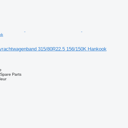
ok
vrachtwagenband 315/80R22.5 156/150K Hankook
e
Spare Parts
deur