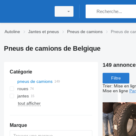
Autoline
Jantes et pneus
Pneus de camions
Pneus de ca
Pneus de camions de Belgique
149 annonce
Catégorie
Filtre
pneus de camions
Trier
:
Mise en lig
roues
Mise en ligne
Par
jantes
tout afficher
jantes de camion
jantes automobiles
Marque