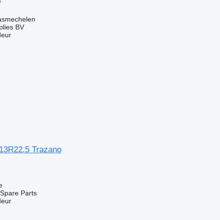
e
asmechelen
lies BV
deur
13R22.5 Trazano
e
Spare Parts
deur