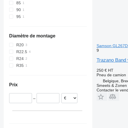
85
90
95
Diamètre de montage
R20
Samson GL267D 
9
R22.5
R24
Trazano Band
R35
250 €
HT
Pneu de camion
Belgique, Bre
Prix
Smeets & Zonen 
Contacter le ven
–