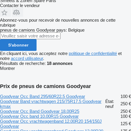
Smeets & Zonen Spare Parts
Contacter le vendeur
Abonnez-vous pour recevoir de nouvelles annonces de cette
rubrique
pneus de camions
Goodyear
pays: Belgique
S'abonner
En cliquant ici, vous acceptez notre
politique de confidentialité
et
notre
accord utilisateur
.
Résultats de recherche:
18 annonces
Montrer
Prix de pneus de camions Goodyear
Goodyear Occ Band 295/60R22.5 Goodyear
100 €
Goodyear Band vrachtwagen 215/75R17.5 Goodyear
État:
250 €
kmax
neuf
Goodyear Occ Band Goodyear 18.00R25
250 €
Goodyear Occ band 10.00R15 Goodyear
100 €
Goodyear Occ vrachtwagenband 12.00R20 154/150J
125 €
Goodyear