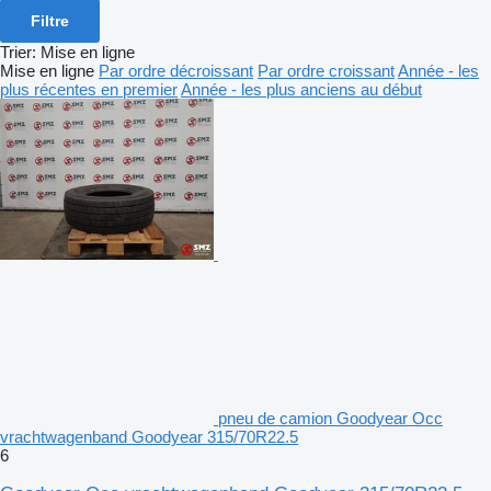
Filtre
Trier
:
Mise en ligne
Mise en ligne
Par ordre décroissant
Par ordre croissant
Année - les
plus récentes en premier
Année - les plus anciens au début
pneu de camion Goodyear Occ
vrachtwagenband Goodyear 315/70R22.5
6