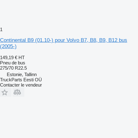
1
Continental B9 (01.10-) pour Volvo B7, B8, B9, B12 bus
(2005-)
149,19 €
HT
Pneu de bus
275/70 R22.5
Estonie, Tallinn
TruckParts Eesti OÜ
Contacter le vendeur