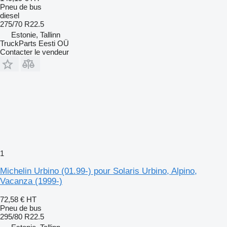
Pneu de bus
diesel
275/70 R22.5
Estonie, Tallinn
TruckParts Eesti OÜ
Contacter le vendeur
1
Michelin Urbino (01.99-) pour Solaris Urbino, Alpino,
Vacanza (1999-)
72,58 €
HT
Pneu de bus
295/80 R22.5