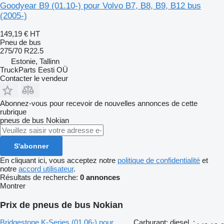
Goodyear B9 (01.10-) pour Volvo B7, B8, B9, B12 bus
(2005-)
149,19 €
HT
Pneu de bus
275/70 R22.5
Estonie, Tallinn
TruckParts Eesti OÜ
Contacter le vendeur
Abonnez-vous pour recevoir de nouvelles annonces de cette
rubrique
pneus de bus
Nokian
S'abonner
En cliquant ici, vous acceptez notre
politique de confidentialité
et
notre
accord utilisateur
.
Résultats de recherche:
0 annonces
Montrer
Prix de pneus de bus Nokian
Bridgestone K-Series (01.06-) pour
Carburant: diesel, :