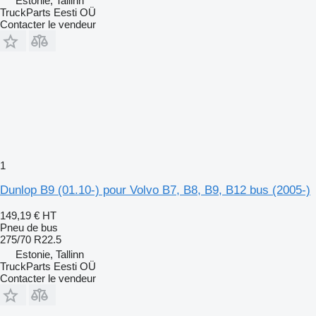
Estonie, Tallinn
TruckParts Eesti OÜ
Contacter le vendeur
1
Dunlop B9 (01.10-) pour Volvo B7, B8, B9, B12 bus (2005-)
149,19 €
HT
Pneu de bus
275/70 R22.5
Estonie, Tallinn
TruckParts Eesti OÜ
Contacter le vendeur