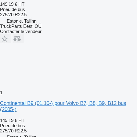
149,19 €
HT
Pneu de bus
275/70 R22.5
Estonie, Tallinn
TruckParts Eesti OÜ
Contacter le vendeur
1
Continental B9 (01.10-) pour Volvo B7, B8, B9, B12 bus
(2005-)
149,19 €
HT
Pneu de bus
275/70 R22.5