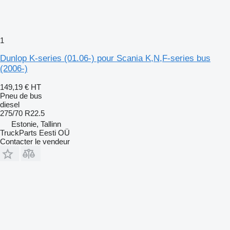
1
Dunlop K-series (01.06-) pour Scania K,N,F-series bus
(2006-)
149,19 €
HT
Pneu de bus
diesel
275/70 R22.5
Estonie, Tallinn
TruckParts Eesti OÜ
Contacter le vendeur