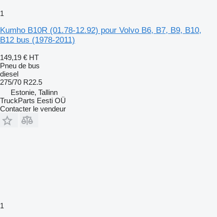
1
Kumho B10R (01.78-12.92) pour Volvo B6, B7, B9, B10,
B12 bus (1978-2011)
149,19 €
HT
Pneu de bus
diesel
275/70 R22.5
Estonie, Tallinn
TruckParts Eesti OÜ
Contacter le vendeur
1