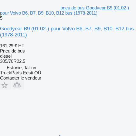
pneu de bus Goodyear B9 (01.02-)
pour Volvo B6, B7, B9, B10, B12 bus (1978-2011)
5
Goodyear B9 (01.02-) pour Volvo B6, B7, B9, B10, B12 bus
(1978-2011)
161,29 €
HT
Pneu de bus
diesel
305/70R22.5
Estonie, Tallinn
TruckParts Eesti OÜ
Contacter le vendeur