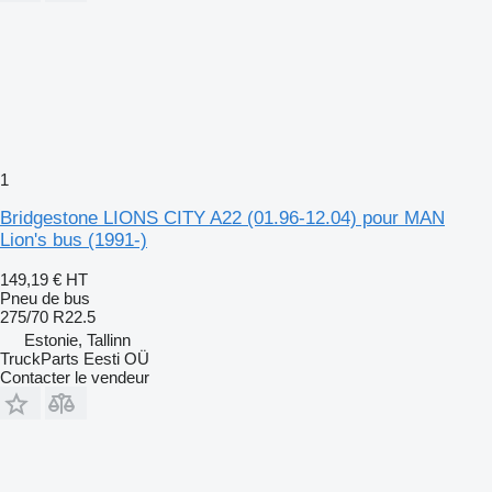
1
Bridgestone LIONS CITY A22 (01.96-12.04) pour MAN
Lion's bus (1991-)
149,19 €
HT
Pneu de bus
275/70 R22.5
Estonie, Tallinn
TruckParts Eesti OÜ
Contacter le vendeur