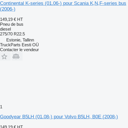
Continental K-series (01.06-) pour Scania K,N,F-series bus
(2006-)
149,19 €
HT
Pneu de bus
diesel
275/70 R22.5
Estonie, Tallinn
TruckParts Eesti OÜ
Contacter le vendeur
1
Goodyear B5LH (01.08-) pour Volvo B5LH, B0E (2008-)
149,19 €
HT