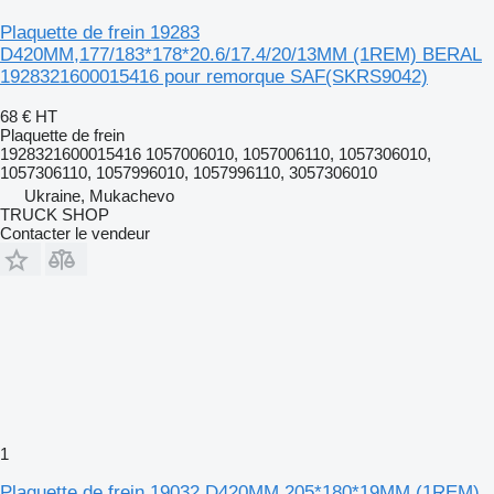
Plaquette de frein 19283
D420MM,177/183*178*20.6/17.4/20/13MM (1REM) BERAL
1928321600015416 pour remorque SAF(SKRS9042)
68 €
HT
Plaquette de frein
1928321600015416 1057006010, 1057006110, 1057306010,
1057306110, 1057996010, 1057996110, 3057306010
Ukraine, Mukachevo
TRUCK SHOP
Contacter le vendeur
1
Plaquette de frein 19032 D420MM,205*180*19MM (1REM)