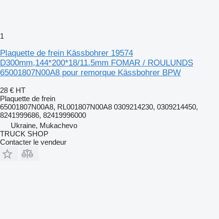
1
Plaquette de frein Kässbohrer 19574
D300mm,144*200*18/11.5mm FOMAR / ROULUNDS
65001807N00A8 pour remorque Kässbohrer BPW
28 €
HT
Plaquette de frein
65001807N00A8, RL001807N00A8 0309214230, 0309214450,
8241999686, 82419996000
Ukraine, Mukachevo
TRUCK SHOP
Contacter le vendeur