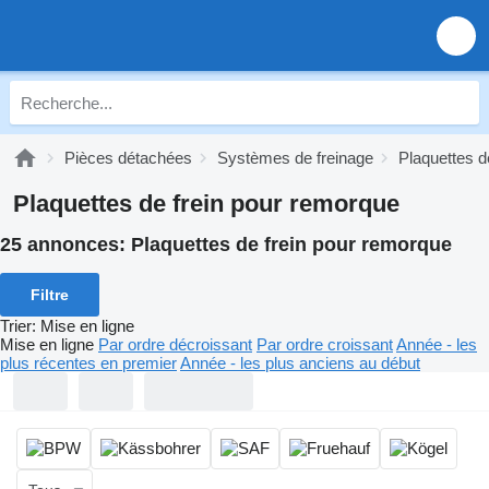
Pièces détachées
Systèmes de freinage
Plaquettes de
Plaquettes de frein pour remorque
25 annonces:
Plaquettes de frein pour remorque
Filtre
Trier
:
Mise en ligne
Mise en ligne
Par ordre décroissant
Par ordre croissant
Année - les
plus récentes en premier
Année - les plus anciens au début