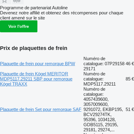
Programme de partenariat Autoline
Devenez notre affilié et obtenez des récompenses pour chaque
client amené sur le site
Voir l'offre
Prix de plaquettes de frein
Numéro de
Plaquette de frein pour remorque BPW
catalogue: 07P29158
46 €
29171
Plaquette de frein Kögel MERITOR
Numéro de
MDP5117.29211 SBP pour remorque
catalogue:
85 €
Kögel TRAXX
MDP5117.29211
Numéro de
catalogue:
4057439600,
3057009600,
Plaquette de frein Set pour remorque SAF
9291072, EKBP195,
51 €
BCV29274TK,
95396, 1034128,
GDB5115, 29195,
29181, 29274,...