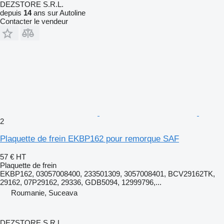
DEZSTORE S.R.L.
depuis
14
ans sur Autoline
Contacter le vendeur
2
Plaquette de frein EKBP162 pour remorque SAF
57 €
HT
Plaquette de frein
EKBP162, 03057008400, 233501309, 3057008401, BCV29162TK,
29162, 07P29162, 29336, GDB5094, 12999796,...
Roumanie, Suceava
DEZSTORE S.R.L.