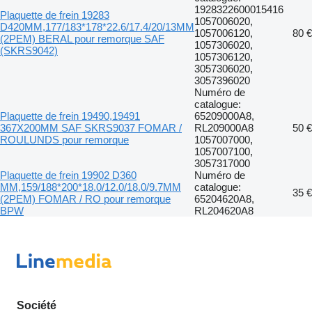
1928322600015416
Plaquette de frein 19283
1057006020,
D420ММ,177/183*178*22.6/17.4/20/13ММ
1057006120,
80 €
(2РЕМ) BERAL pour remorque SAF
1057306020,
(SKRS9042)
1057306120,
3057306020,
3057396020
Numéro de
catalogue:
Plaquette de frein 19490,19491
65209000A8,
367X200MM SAF SKRS9037 FOMAR /
RL209000A8
50 €
ROULUNDS pour remorque
1057007000,
1057007100,
3057317000
Plaquette de frein 19902 D360
Numéro de
ММ,159/188*200*18.0/12.0/18.0/9.7ММ
catalogue:
35 €
(2РЕМ) FOMAR / RO pour remorque
65204620A8,
BPW
RL204620A8
Société