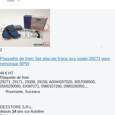
Tous
2
Plaquette de frein Set placute frana axa spate 29271 pour
remorque BPW
46 €
HT
Plaquette de frein
29271, 29171, 29308, 29158, A0044207020, 3057008500,
0509290060, EKBP271, 0980107260, 0980106950,...
Roumanie, Suceava
DEZSTORE S.R.L.
depuis
14
ans sur Autoline