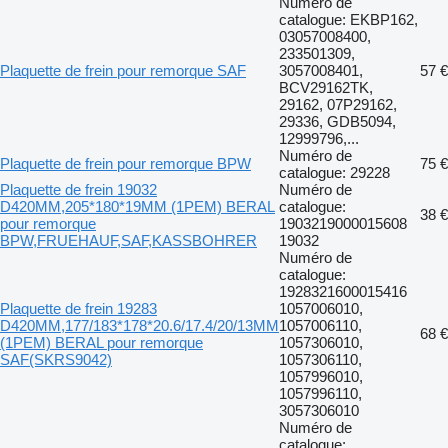
Numéro de
catalogue: EKBP162,
03057008400,
233501309,
Plaquette de frein pour remorque SAF
3057008401,
57 €
BCV29162TK,
29162, 07P29162,
29336, GDB5094,
12999796,...
Numéro de
Plaquette de frein pour remorque BPW
75 €
catalogue: 29228
Plaquette de frein 19032
Numéro de
D420ММ,205*180*19ММ (1РЕМ) BERAL
catalogue:
38 €
pour remorque
1903219000015608
BPW,FRUEHAUF,SAF,KASSBOHRER
19032
Numéro de
catalogue:
1928321600015416
Plaquette de frein 19283
1057006010,
D420ММ,177/183*178*20.6/17.4/20/13ММ
1057006110,
68 €
(1РЕМ) BERAL pour remorque
1057306010,
SAF(SKRS9042)
1057306110,
1057996010,
1057996110,
3057306010
Numéro de
catalogue: