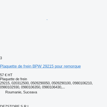
3
Plaquette de frein BPW 29215 pour remorque
57 €
HT
Plaquette de frein
29215, 020312500, 0509290050, 0509290100, 0980106210,
0980102930, 0980106350, 0980106430,...
Roumanie, Suceava
DEZSTORE S.R.L.