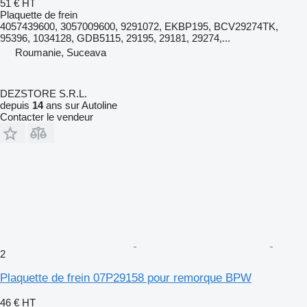
51 €
HT
Plaquette de frein
4057439600, 3057009600, 9291072, EKBP195, BCV29274TK,
95396, 1034128, GDB5115, 29195, 29181, 29274,...
Roumanie, Suceava
DEZSTORE S.R.L.
depuis
14
ans sur Autoline
Contacter le vendeur
2
Plaquette de frein 07P29158 pour remorque BPW
46 €
HT