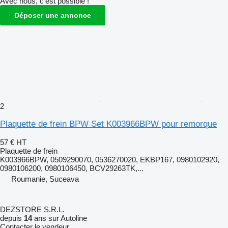
Avec nous, c'est possible !
Déposer une annonce
2
Plaquette de frein BPW Set K003966BPW pour remorque
57 €
HT
Plaquette de frein
K003966BPW, 0509290070, 0536270020, EKBP167, 0980102920,
0980106200, 0980106450, BCV29263TK,...
Roumanie, Suceava
DEZSTORE S.R.L.
depuis
14
ans sur Autoline
Contacter le vendeur