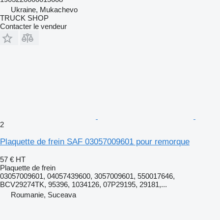
Ukraine, Mukachevo
TRUCK SHOP
Contacter le vendeur
2
Plaquette de frein SAF 03057009601 pour remorque
57 €
HT
Plaquette de frein
03057009601, 04057439600, 3057009601, 550017646,
BCV29274TK, 95396, 1034126, 07P29195, 29181,...
Roumanie, Suceava