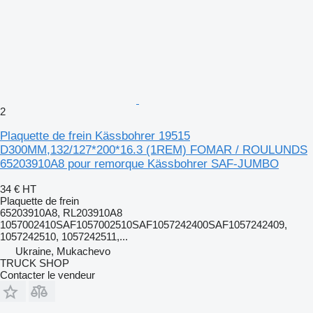
2
Plaquette de frein Kässbohrer 19515
D300MM,132/127*200*16.3 (1REM) FOMAR / ROULUNDS
65203910A8 pour remorque Kässbohrer SAF-JUMBO
34 €
HT
Plaquette de frein
65203910A8, RL203910A8
1057002410SAF1057002510SAF1057242400SAF1057242409,
1057242510, 1057242511,...
Ukraine, Mukachevo
TRUCK SHOP
Contacter le vendeur