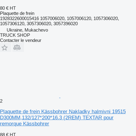
80 €
HT
Plaquette de frein
1928322600015416 1057006020, 1057006120, 1057306020,
1057306120, 3057306020, 3057396020
Ukraine, Mukachevo
TRUCK SHOP
Contacter le vendeur
2
Plaquette de frein Kässbohrer Nakladky halmivni 19515
D300MM,132/127*200*16.3 (2REM) TEXTAR pour
remorque Kässbohrer
88 €
HT