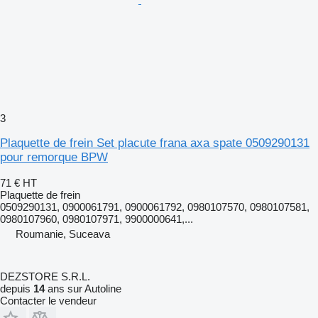
3
Plaquette de frein Set placute frana axa spate 0509290131
pour remorque BPW
71 €
HT
Plaquette de frein
0509290131, 0900061791, 0900061792, 0980107570, 0980107581,
0980107960, 0980107971, 9900000641,...
Roumanie, Suceava
DEZSTORE S.R.L.
depuis
14
ans sur Autoline
Contacter le vendeur