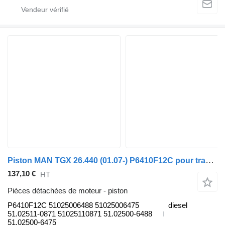
Piston MAN TGX 26.440 (01.07-) P6410F12C pour tracteur routier MAN TGL, TGM, TGS, TGX (2005-2021)
137,10 €
HT
Pièces détachées de moteur - piston
P6410F12C 51025006488 51025006475
diesel
51.02511-0871 51025110871 51.02500-6488
51.02500-6475