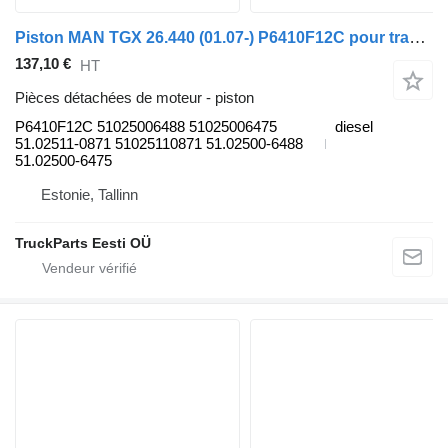
Piston MAN TGX 26.440 (01.07-) P6410F12C pour tracteur routier MAN TGL, TGM, TGS, TGX (2005-2021)
137,10 €
HT
Pièces détachées de moteur - piston
P6410F12C 51025006488 51025006475
diesel
51.02511-0871 51025110871 51.02500-6488
51.02500-6475
Estonie, Tallinn
TruckParts Eesti OÜ