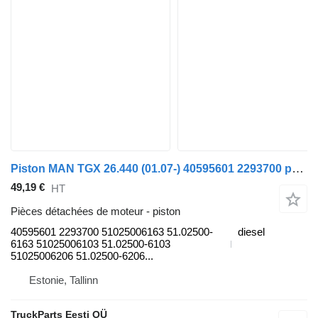
Piston MAN TGX 26.440 (01.07-) 40595601 2293700 pour tracteur routier MAN TGL, TGM, TGS, TGX (2005-2021)
49,19 €
HT
Pièces détachées de moteur - piston
40595601 2293700 51025006163 51.02500-
diesel
6163 51025006103 51.02500-6103
51025006206 51.02500-6206...
Estonie, Tallinn
TruckParts Eesti OÜ