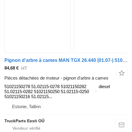
Pignon d'arbre à cames MAN TGX 26.440 (01.07-) 51021150278 pour tracteur routier MAN TGL, TGM, TGS, TGX (2005-2021)
84,68 €
HT
Pièces détachées de moteur - pignon d'arbre à cames
51021150278 51.02115-0278 51021150282
diesel
51.02115-0282 51021150250 51.02115-0250
51021150216 51.02115...
Estonie, Tallinn
TruckParts Eesti OÜ