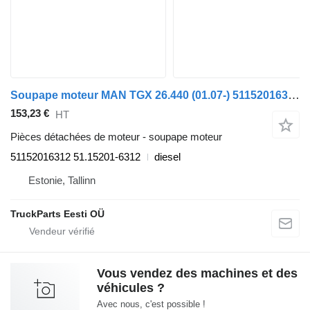
Soupape moteur MAN TGX 26.440 (01.07-) 51152016312 pour tracteur routier MAN TGL, TGM, TGS, TGX (2005-2021)
153,23 €
HT
Pièces détachées de moteur - soupape moteur
51152016312 51.15201-6312
diesel
Estonie, Tallinn
TruckParts Eesti OÜ
Vous vendez des machines et des
véhicules ?
Avec nous, c'est possible !