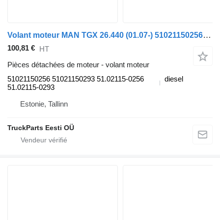
Volant moteur MAN TGX 26.440 (01.07-) 51021150256 pour tracteur routier MAN TGL, TGM, TGS, TGX (2005-2021)
100,81 €
HT
Pièces détachées de moteur - volant moteur
51021150256 51021150293 51.02115-0256
diesel
51.02115-0293
Estonie, Tallinn
TruckParts Eesti OÜ