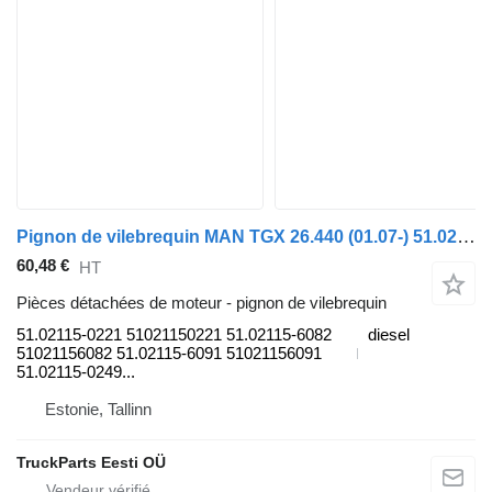
Pignon de vilebrequin MAN TGX 26.440 (01.07-) 51.02115-0221 pour tracteur routier MAN TGL, TGM, TGS, TGX (2005-2021)
60,48 €
HT
Pièces détachées de moteur - pignon de vilebrequin
51.02115-0221 51021150221 51.02115-6082
diesel
51021156082 51.02115-6091 51021156091
51.02115-0249...
Estonie, Tallinn
TruckParts Eesti OÜ