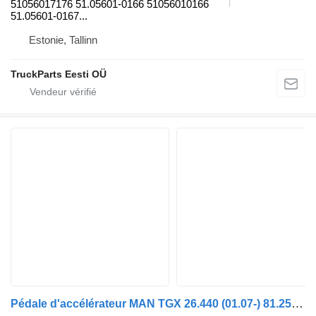
51056017176 51.05601-0166 51056010166
51.05601-0167...
Estonie, Tallinn
TruckParts Eesti OÜ
Pédale d'accélérateur MAN TGX 26.440 (01.07-) 81.25970-6103 pour tracteur routier MAN TGL, TGM, TGS, TGX (2005-2021)