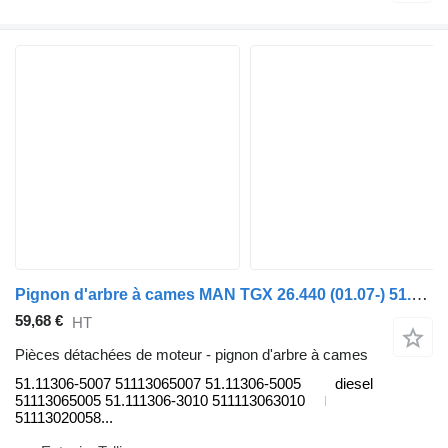
Pignon d'arbre à cames MAN TGX 26.440 (01.07-) 51.11306-5007 pour tracteur routier MAN TGL, TGM, TGS, TGX (2005-2021)
59,68 €
HT
Pièces détachées de moteur - pignon d'arbre à cames
51.11306-5007 51113065007 51.11306-5005
diesel
51113065005 51.111306-3010 511113063010
51113020058...