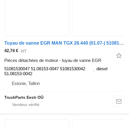
Tuyau de vanne EGR MAN TGX 26.440 (01.07-) 51081530047 pour tracteur routier MAN TGL, TGM, TGS, TGX (2005-2021)
42,74 €
HT
Pièces détachées de moteur - tuyau de vanne EGR
51081530047 51.08153-0047 51081530042
diesel
51.08153-0042
Estonie, Tallinn
TruckParts Eesti OÜ