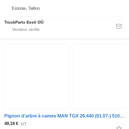
Estonie, Tallinn
TruckParts Eesti OÜ
Pignon d'arbre à cames MAN TGX 26.440 (01.07-) 51045055159 pour tracteur routier MAN TGL, TGM, TGS, TGX (2005-2021)
49,19 €
HT