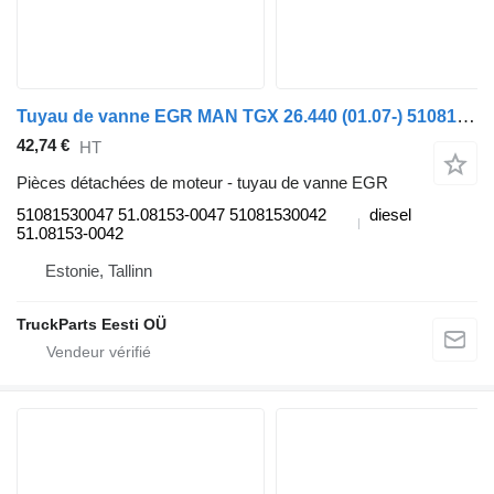
Tuyau de vanne EGR MAN TGX 26.440 (01.07-) 51081530047 pour tracteur routier MAN TGL, TGM, TGS, TGX (2005-2021)
42,74 €
HT
Pièces détachées de moteur - tuyau de vanne EGR
51081530047 51.08153-0047 51081530042
diesel
51.08153-0042
Estonie, Tallinn
TruckParts Eesti OÜ