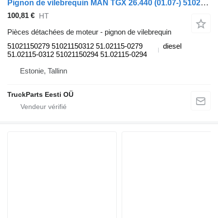
Pignon de vilebrequin MAN TGX 26.440 (01.07-) 51021150279 pour tracteur routier MAN TGL, TGM, TGS, TGX (2005-2021)
100,81 €
HT
Pièces détachées de moteur - pignon de vilebrequin
51021150279 51021150312 51.02115-0279
diesel
51.02115-0312 51021150294 51.02115-0294
Estonie, Tallinn
TruckParts Eesti OÜ