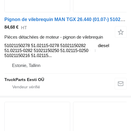
Pignon de vilebrequin MAN TGX 26.440 (01.07-) 51021150278 pour tracteur routier MAN TGL, TGM, TGS, TGX (2005-2021)
84,68 €
HT
Pièces détachées de moteur - pignon de vilebrequin
51021150278 51.02115-0278 51021150282
diesel
51.02115-0282 51021150250 51.02115-0250
51021150216 51.02115...
Estonie, Tallinn
TruckParts Eesti OÜ