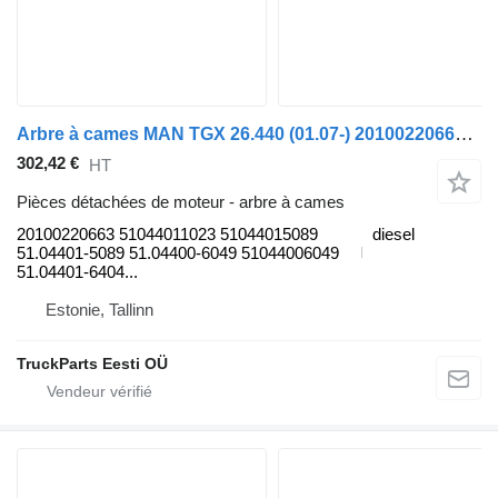
Arbre à cames MAN TGX 26.440 (01.07-) 20100220663 pour tracteur routier MAN TGL, TGM, TGS, TGX (2005-2021)
302,42 €
HT
Pièces détachées de moteur - arbre à cames
20100220663 51044011023 51044015089
diesel
51.04401-5089 51.04400-6049 51044006049
51.04401-6404...
Estonie, Tallinn
TruckParts Eesti OÜ