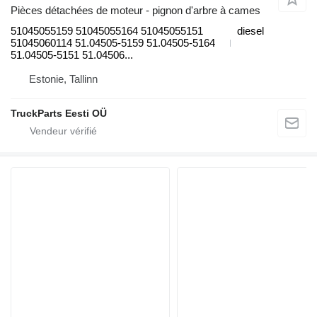
Pièces détachées de moteur - pignon d'arbre à cames
51045055159 51045055164 51045055151
diesel
51045060114 51.04505-5159 51.04505-5164
51.04505-5151 51.04506...
Estonie, Tallinn
TruckParts Eesti OÜ