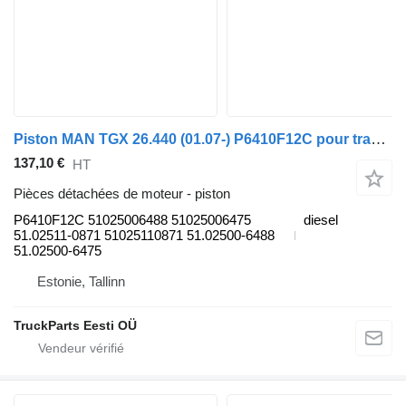
Piston MAN TGX 26.440 (01.07-) P6410F12C pour tracteur routier MAN TGL, TGM, TGS, TGX (2005-2021)
137,10 €
HT
Pièces détachées de moteur - piston
P6410F12C 51025006488 51025006475
diesel
51.02511-0871 51025110871 51.02500-6488
51.02500-6475
Estonie, Tallinn
TruckParts Eesti OÜ