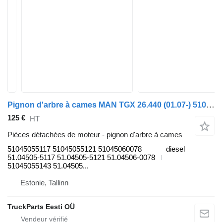
Pignon d'arbre à cames MAN TGX 26.440 (01.07-) 51045055117 pour tracteur routier MAN TGL, TGM, TGS, TGX (2005-2021)
125 €
HT
Pièces détachées de moteur - pignon d'arbre à cames
51045055117 51045055121 51045060078
diesel
51.04505-5117 51.04505-5121 51.04506-0078
51045055143 51.04505...
Estonie, Tallinn
TruckParts Eesti OÜ