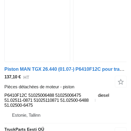
Piston MAN TGX 26.440 (01.07-) P6410F12C pour tracteur routier MAN TGL, TGM, TGS, TGX (2005-2021)
137,10 €
HT
Pièces détachées de moteur - piston
P6410F12C 51025006488 51025006475
diesel
51.02511-0871 51025110871 51.02500-6488
51.02500-6475
Estonie, Tallinn
TruckParts Eesti OÜ