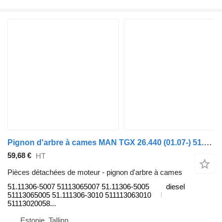
Pignon d'arbre à cames MAN TGX 26.440 (01.07-) 51.11306-5007 pour tracteur routier MAN TGL, TGM, TGS, TGX (2005-2021)
59,68 €
HT
Pièces détachées de moteur - pignon d'arbre à cames
51.11306-5007 51113065007 51.11306-5005
diesel
51113065005 51.111306-3010 511113063010
51113020058...
Estonie, Tallinn