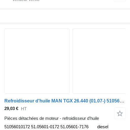
Refroidisseur d'huile MAN TGX 26.440 (01.07-) 51056010172 pour tracteur routier MAN TGL, TGM, TGS, TGX (2005-2021)
29,03 €
HT
Pièces détachées de moteur - refroidisseur d'huile
51056010172 51.05601-0172 51.05601-7176
diesel