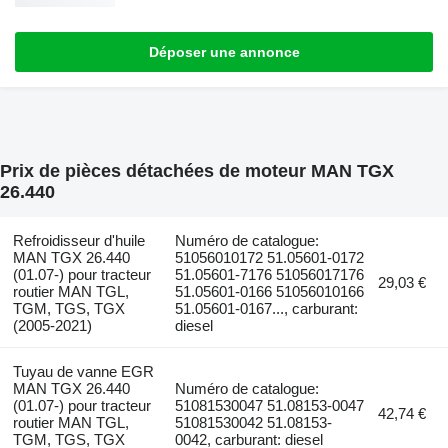
Déposer une annonce
Prix de pièces détachées de moteur MAN TGX
26.440
Refroidisseur d'huile
Numéro de catalogue:
MAN TGX 26.440
51056010172 51.05601-0172
(01.07-) pour tracteur
51.05601-7176 51056017176
29,03 €
routier MAN TGL,
51.05601-0166 51056010166
TGM, TGS, TGX
51.05601-0167..., carburant:
(2005-2021)
diesel
Tuyau de vanne EGR
MAN TGX 26.440
Numéro de catalogue:
(01.07-) pour tracteur
51081530047 51.08153-0047
42,74 €
routier MAN TGL,
51081530042 51.08153-
TGM, TGS, TGX
0042, carburant: diesel