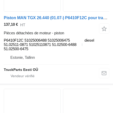
Piston MAN TGX 26.440 (01.07-) P6410F12C pour tracteur routier MAN TGL, TGM, TGS, TGX (2005-2021)
137,10 €
HT
Pièces détachées de moteur - piston
P6410F12C 51025006488 51025006475
diesel
51.02511-0871 51025110871 51.02500-6488
51.02500-6475
Estonie, Tallinn
TruckParts Eesti OÜ