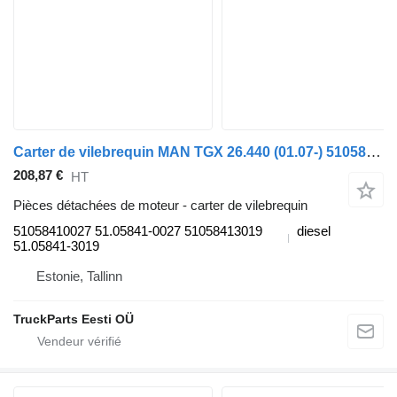
Carter de vilebrequin MAN TGX 26.440 (01.07-) 51058410027 pour tracteur routier MAN TGL, TGM, TGS, TGX (2005-2021)
208,87 €
HT
Pièces détachées de moteur - carter de vilebrequin
51058410027 51.05841-0027 51058413019
diesel
51.05841-3019
Estonie, Tallinn
TruckParts Eesti OÜ