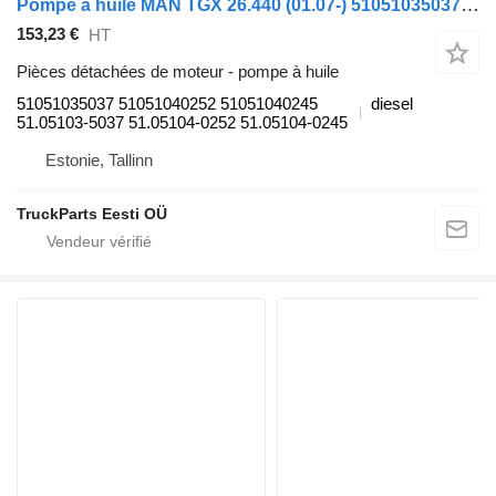
Pompe à huile MAN TGX 26.440 (01.07-) 51051035037 pour tracteur routier MAN TGL, TGM, TGS, TGX (2005-2021)
153,23 €
HT
Pièces détachées de moteur - pompe à huile
51051035037 51051040252 51051040245
diesel
51.05103-5037 51.05104-0252 51.05104-0245
Estonie, Tallinn
TruckParts Eesti OÜ