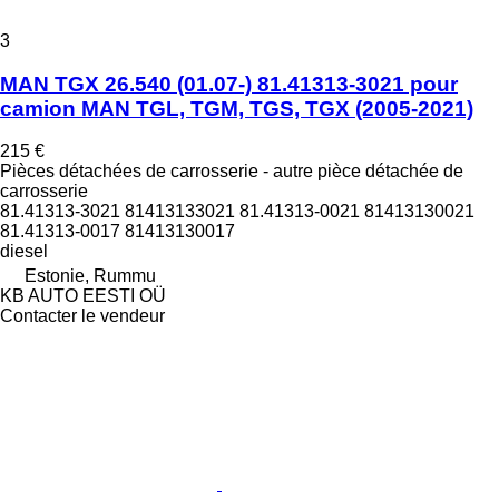
3
MAN TGX 26.540 (01.07-) 81.41313-3021 pour
camion MAN TGL, TGM, TGS, TGX (2005-2021)
215 €
Pièces détachées de carrosserie - autre pièce détachée de
carrosserie
81.41313-3021 81413133021 81.41313-0021 81413130021
81.41313-0017 81413130017
diesel
Estonie, Rummu
KB AUTO EESTI OÜ
Contacter le vendeur