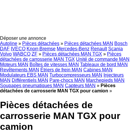
Déposer une annonce
Autoline
»
Pièces détachées
»
Pièces détachées MAN
Bosch
DAF
IVECO
Knorr-Bremse
Mercedes-Benz
Renault
Scania
Volvo
WABCO
ZF
»
Pièces détachées MAN TGX
»
Pièces
détachées de carrosserie MAN TGX
Unité de commande MAN
Moteurs MAN
Boîtes de vitesses MAN
Tableaux de bord MAN
Revêtements MAN
Étriers de frein MAN
Cabines MAN
Modulateurs EBS MAN
Turbocompresseurs MAN
Injecteurs
MAN
Différentiels MAN
Pare-chocs MAN
Marchepieds MAN
Soupapes pneumatiques MAN
Capteurs MAN
»
Pièces
détachées de carrosserie MAN TGX pour camion
»
Pièces détachées de
carrosserie MAN TGX pour
camion