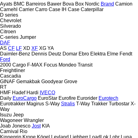
Ayats
BMC
Barreiros
Bawer
Bova
Box Nordic
Brand
Camion
Carnehl
Carrier
Carro
Case IH
Case
Caterpillar
D series
Chevrolet
Silverado
Citroen
C-series
Jumper
DAF
AS
CF
LF
XD
XF
XG
YA
Daimler-Benz
Dennis
Deutz
Domar
Ebro
Elektra
Elme
Fendt
Ford
2000
Cargo
F-MAX
Focus
Mondeo
Transit
Freightliner
Cascadia
GINAF
Gemakbak
Goodyear
Grove
RT
HMF
Hadef
Hardi
IVECO
Daily
EuroCargo
EuroStar
Eurofire
Eurorider
Eurotech
Eurotrakker
Magirus
S-Way
Stralis
T-Way
Trakker
Turbostar
X-
Way
Isuzu
Jeep
Wagoneer
Wrangler
Joab
Jonesco
Jost
KIA
Carnival
Rio
Kinnegrip
Krone
Kögel
Leyland
Liebherr
LoadLok
Lohr
Luna