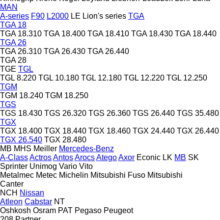
MAN
A-series
F90
L2000
LE
Lion's series
TGA
TGA 18
TGA 18.310
TGA 18.400
TGA 18.410
TGA 18.430
TGA 18.440
TGA 26
TGA 26.310
TGA 26.430
TGA 26.440
TGA 28
TGE
TGL
TGL 8.220
TGL 10.180
TGL 12.180
TGL 12.220
TGL 12.250
TGM
TGM 18.240
TGM 18.250
TGS
TGS 18.430
TGS 26.320
TGS 26.360
TGS 26.440
TGS 35.480
TGX
TGX 18.400
TGX 18.440
TGX 18.460
TGX 24.440
TGX 26.440
TGX 26.540
TGX 28.480
MB
MHS
Meiller
Mercedes-Benz
A-Class
Actros
Antos
Arocs
Atego
Axor
Econic
LK
MB
SK
Sprinter
Unimog
Vario
Vito
Metalmec
Metec
Michelin
Mitsubishi Fuso
Mitsubishi
Canter
NCH
Nissan
Atleon
Cabstar
NT
Oshkosh
Osram
PAT
Pegaso
Peugeot
208
Partner