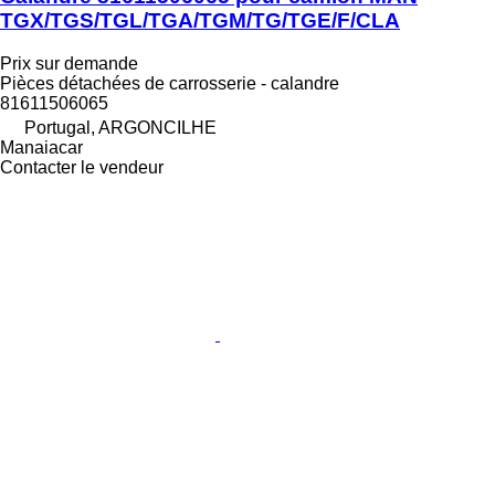
TGX/TGS/TGL/TGA/TGM/TG/TGE/F/CLA
Prix sur demande
Pièces détachées de carrosserie - calandre
81611506065
Portugal, ARGONCILHE
Manaiacar
Contacter le vendeur