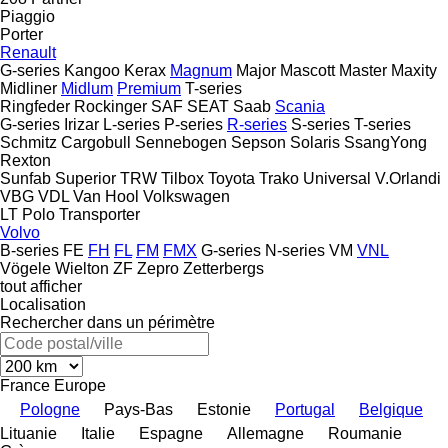
Piaggio
Porter
Renault
G-series
Kangoo
Kerax
Magnum
Major
Mascott
Master
Maxity
Midliner
Midlum
Premium
T-series
Ringfeder
Rockinger
SAF
SEAT
Saab
Scania
G-series
Irizar
L-series
P-series
R-series
S-series
T-series
Schmitz Cargobull
Sennebogen
Sepson
Solaris
SsangYong
Rexton
Sunfab
Superior
TRW
Tilbox
Toyota
Trako
Universal
V.Orlandi
VBG
VDL
Van Hool
Volkswagen
LT
Polo
Transporter
Volvo
B-series
FE
FH
FL
FM
FMX
G-series
N-series
VM
VNL
Vögele
Wielton
ZF
Zepro
Zetterbergs
tout afficher
Localisation
Rechercher dans un périmètre
France
Europe
Pologne
Pays-Bas
Estonie
Portugal
Belgique
Lituanie
Italie
Espagne
Allemagne
Roumanie