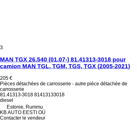
3
MAN TGX 26.540 (01.07-) 81.41313-3018 pour
camion MAN TGL, TGM, TGS, TGX (2005-2021)
205 €
Pièces détachées de carrosserie - autre pièce détachée de
carrosserie
81.41313-3018 81413133018
diesel
Estonie, Rummu
KB AUTO EESTI OÜ
Contacter le vendeur