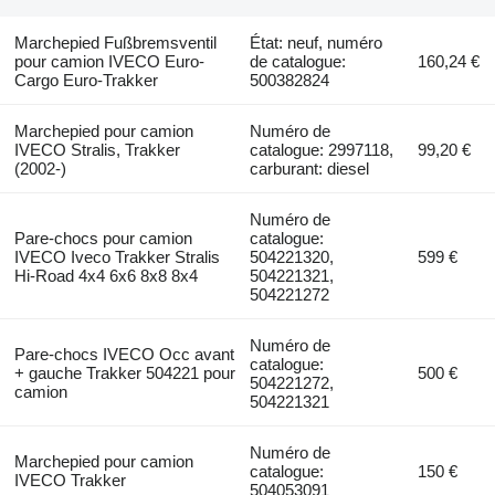
Marchepied Fußbremsventil
État: neuf, numéro
pour camion IVECO Euro-
de catalogue:
160,24 €
Cargo Euro-Trakker
500382824
Marchepied pour camion
Numéro de
IVECO Stralis, Trakker
catalogue: 2997118,
99,20 €
(2002-)
carburant: diesel
Numéro de
Pare-chocs pour camion
catalogue:
IVECO Iveco Trakker Stralis
504221320,
599 €
Hi-Road 4x4 6x6 8x8 8x4
504221321,
504221272
Numéro de
Pare-chocs IVECO Occ avant
catalogue:
+ gauche Trakker 504221 pour
500 €
504221272,
camion
504221321
Numéro de
Marchepied pour camion
catalogue:
150 €
IVECO Trakker
504053091