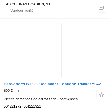
LAS COLINAS OCASION, S.L.
Pare-chocs IVECO Occ avant + gauche Trakker 504221 504221272 pour camion
500 €
HT
Pièces détachées de carrosserie - pare-chocs
504221272, 504221321