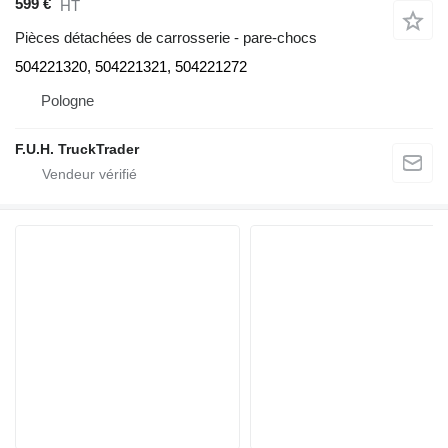
599 €
HT
Pièces détachées de carrosserie - pare-chocs
504221320, 504221321, 504221272
Pologne
F.U.H. TruckTrader