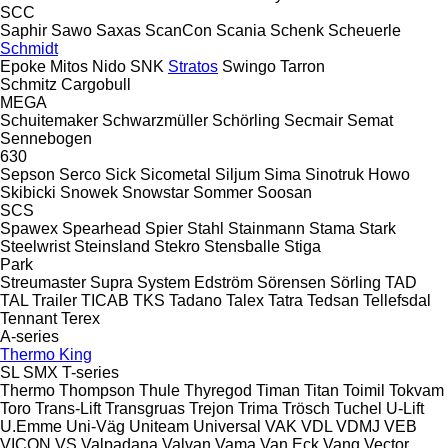
SCC
Saphir
Sawo
Saxas
ScanCon
Scania
Schenk
Scheuerle
Schmidt
Epoke
Mitos
Nido
SNK
Stratos
Swingo
Tarron
Schmitz Cargobull
MEGA
Schuitemaker
Schwarzmüller
Schörling
Secmair
Semat
Sennebogen
630
Sepson
Serco
Sick
Sicometal
Siljum
Sima
Sinotruk Howo
Skibicki
Snowek
Snowstar
Sommer
Soosan
SCS
Spawex
Spearhead
Spier
Stahl
Stainmann
Stama
Stark
Steelwrist
Steinsland
Stekro
Stensballe
Stiga
Park
Streumaster
Supra
System Edström
Sörensen
Sörling
TAD
TAL Trailer
TICAB
TKS
Tadano
Talex
Tatra
Tedsan
Tellefsdal
Tennant
Terex
A-series
Thermo King
SL
SMX
T-series
Thermo
Thompson
Thule
Thyregod
Timan
Titan
Toimil
Tokvam
Toro
Trans-Lift
Transgruas
Trejon
Trima
Trösch
Tuchel
U-Lift
U.Emme
Uni-Väg
Uniteam
Universal
VAK
VDL
VDMJ
VEB
VICON
VS
Valpadana
Valvan
Vama
Van Eck
Vang
Vector