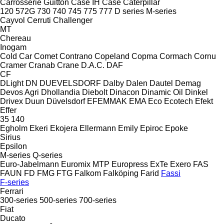
Carrosserie Guitton
Case IH
Case
Caterpillar
120
572G
730
740
745
775
777
D series
M-series
Cayvol
Cerruti
Challenger
MT
Chereau
Inogam
Cold Car
Comet
Contrano
Copeland
Copma
Cormach
Cornu
Cramer
Cranab
Crane
D.A.C.
DAF
CF
DLight
DN
DUEVELSDORF
Dalby
Dalen
Dautel
Demag
Devos Agri
Dhollandia
Diebolt
Dinacon
Dinamic Oil
Dinkel
Drivex
Duun
Düvelsdorf
EFEMMAK
EMA
Eco
Ecotech
Efekt
Effer
35
140
Egholm
Ekeri
Ekojera
Ellermann
Emily
Epiroc
Epoke
Sirius
Epsilon
M-series
Q-series
Euro-Jabelmann
Euromix MTP
Europress
ExTe
Exero
FAS
FAUN
FD
FMG
FTG
Falkom
Falköping
Farid
Fassi
F-series
Ferrari
300-series
500-series
700-series
Fiat
Ducato