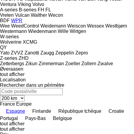
Ventura
Viking
Volvo
A-series
B-series
FH
FL
Vreten
Vulcan
Walther
Wecon
BDF
WPR
Wee
WeedControl
Weidemann
Weiscon
Wessex
Westbjørn
Westermann
Wiedenmann
Wille
Wirtgen
W-series
Wolverine
XCMG
QY
Yato
ZVVZ
Zanotti
Zaugg
Zeppelin
Zepro
Z-series
ZHD
Zetterbergs
Zikun
Zimmerman
Zoeller
Zollern
Zwalve
Øveraasen
tout afficher
Localisation
Rechercher dans un périmètre
France
Europe
Espagne
Finlande
République tchèque
Croatie
Portugal
Pays-Bas
Belgique
tout afficher
tout afficher