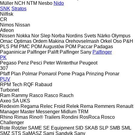
Müller
NCH
NTM
Nesbo
Nido
SNK
Stratos
Nilfisk
CR
Nimos
Nissan
Atleon
Nissen
Nokka
Nor Slep
Norba
Nordins Svets
Närko
Olympus
Omac
Optimas
Ordem Makina
Orehovselmash
Orkel
Oso
P&H
PLS
PM
PMC
POM Augustów
POM
Paccar
Padagas
Paganinicar
Palfinger Palift
Palfinger Sany
Palfinger
PK
Pegaso
Penz
Pesci
Peter Winterthur
Peugeot
307
Pfaff
Plan
Polmar
Pomarol
Pome
Praga
Prinzing
Pronar
PUV
RPM Tech
RQF
Rabaud
Turbonet
Ram
Rammy
Rasco
Rasco
Rauch
Axeo
SA
UKS
Redexim
Regama
Relec Froid
Relek
Rema
Remmers
Renault
Manager
Master
Messenger
Midlum
TRM
Rhino
Rimas
Rino® Trailers
Rondini
RosRoca
Rosco
Challenger
Rote
Rotzler
SAME
SE Equipment
SID
SKAB
SLP
SMB
SML
SMZ
STS
SaMASZ
Sami
Sandvik
Sany