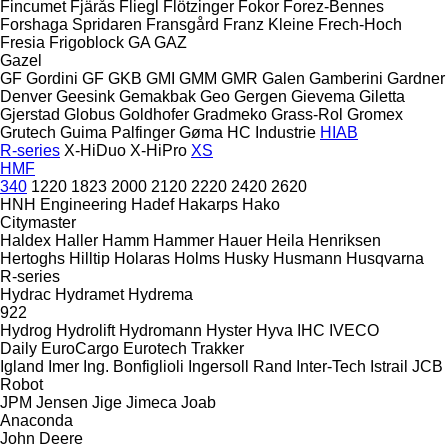
Fincumet
Fjärås
Fliegl
Flötzinger
Fokor
Forez-Bennes
Forshaga Spridaren
Fransgård
Franz Kleine
Frech-Hoch
Fresia
Frigoblock
GA
GAZ
Gazel
GF Gordini
GF
GKB
GMI
GMM
GMR
Galen
Gamberini
Gardner
Denver
Geesink
Gemakbak
Geo
Gergen
Gievema
Giletta
Gjerstad
Globus
Goldhofer
Gradmeko
Grass-Rol
Gromex
Grutech
Guima Palfinger
Gøma
HC Industrie
HIAB
R-series
X-HiDuo
X-HiPro
XS
HMF
340
1220
1823
2000
2120
2220
2420
2620
HNH Engineering
Hadef
Hakarps
Hako
Citymaster
Haldex
Haller
Hamm
Hammer
Hauer
Heila
Henriksen
Hertoghs
Hilltip
Holaras
Holms
Husky
Husmann
Husqvarna
R-series
Hydrac
Hydramet
Hydrema
922
Hydrog
Hydrolift
Hydromann
Hyster
Hyva
IHC
IVECO
Daily
EuroCargo
Eurotech
Trakker
Igland
Imer
Ing. Bonfiglioli
Ingersoll Rand
Inter-Tech
Istrail
JCB
Robot
JPM
Jensen
Jige
Jimeca
Joab
Anaconda
John Deere