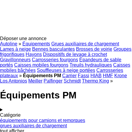
Déposer une annonce
Autoline
»
Équipements
Grues auxiliaires de chargement
Lames à neige
Bennes basculantes
Brosses de voirie
Groupes
frigorifiques
Hayons
Dispositifs de levage à crochet
Gravillonneurs
Carrosseries fourgons
Épandeurs de sable
portés
Caisses mobiles fourgons
Treuils hydrauliques
Caisses
mobiles bâchées
Souffleuses à neige portées
Carrosseries
plateaux
»
Équipements PM
Carrier
Fassi
HIAB
HMF
Krone
Los Antonios
Meiller
Palfinger
Schmidt
Thermo King
»
Équipements PM
Catégorie
équipements pour camions et remorques
grues auxiliaires de chargement
tout afficher