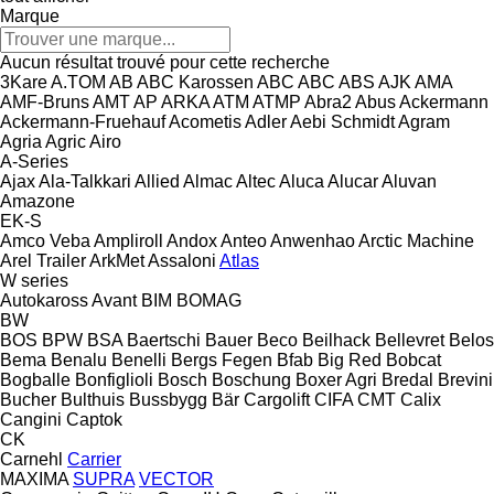
Marque
Aucun résultat trouvé pour cette recherche
3Kare
A.TOM
AB
ABC Karossen
ABC
ABC
ABS
AJK
AMA
AMF-Bruns
AMT
AP
ARKA
ATM
ATMP
Abra2
Abus
Ackermann
Ackermann-Fruehauf
Acometis
Adler
Aebi Schmidt
Agram
Agria
Agric
Airo
A-Series
Ajax
Ala-Talkkari
Allied
Almac
Altec
Aluca
Alucar
Aluvan
Amazone
EK-S
Amco Veba
Ampliroll
Andox
Anteo
Anwenhao
Arctic Machine
Arel Trailer
ArkMet
Assaloni
Atlas
W series
Autokaross
Avant
BIM
BOMAG
BW
BOS
BPW
BSA
Baertschi
Bauer
Beco
Beilhack
Bellevret
Belos
Bema
Benalu
Benelli
Bergs Fegen
Bfab
Big Red
Bobcat
Bogballe
Bonfiglioli
Bosch
Boschung
Boxer Agri
Bredal
Brevini
Bucher
Bulthuis
Bussbygg
Bär Cargolift
CIFA
CMT
Calix
Cangini
Captok
CK
Carnehl
Carrier
MAXIMA
SUPRA
VECTOR