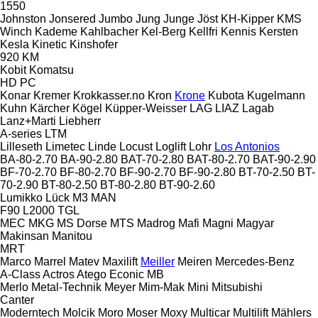
1550
Johnston
Jonsered
Jumbo
Jung
Junge
Jöst
KH-Kipper
KMS
Winch
Kademe
Kahlbacher
Kel-Berg
Kellfri
Kennis
Kersten
Kesla
Kinetic
Kinshofer
920
KM
Kobit
Komatsu
HD
PC
Konar
Kremer
Krokkasser.no
Kron
Krone
Kubota
Kugelmann
Kuhn
Kärcher
Kögel
Küpper-Weisser
LAG
LIAZ
Lagab
Lanz+Marti
Liebherr
A-series
LTM
Lilleseth
Limetec
Linde
Locust
Loglift
Lohr
Los Antonios
BA-80-2.70
BA-90-2.80
BAT-70-2.80
BAT-80-2.70
BAT-90-2.90
BF-70-2.70
BF-80-2.70
BF-90-2.70
BF-90-2.80
BT-70-2.50
BT-
70-2.90
BT-80-2.50
BT-80-2.80
BT-90-2.60
Lumikko
Lück
M3
MAN
F90
L2000
TGL
MEC
MKG
MS Dorse
MTS
Madrog
Mafi
Magni
Magyar
Makinsan
Manitou
MRT
Marco
Marrel
Matev
Maxilift
Meiller
Meiren
Mercedes-Benz
A-Class
Actros
Atego
Econic
MB
Merlo
Metal-Technik
Meyer
Mim-Mak
Mini
Mitsubishi
Canter
Moderntech
Molcik
Moro
Moser
Moxy
Multicar
Multilift
Mählers