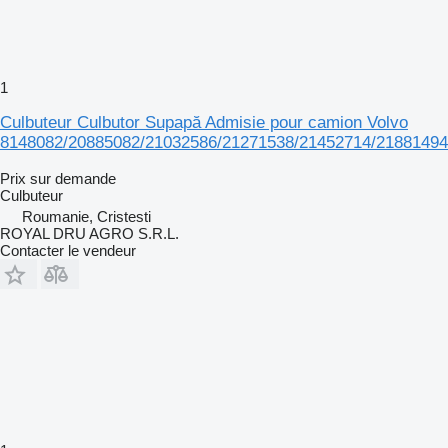
1
Culbuteur Culbutor Supapă Admisie pour camion Volvo
8148082/20885082/21032586/21271538/21452714/21881494
Prix sur demande
Culbuteur
Roumanie, Cristesti
ROYAL DRU AGRO S.R.L.
Contacter le vendeur