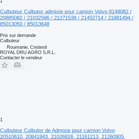
1
Culbuteur Culbutor admisie pour camion Volvo 8148082 /
20885082 / 21032586 / 21271538 / 21452714 / 21881494 /
85013050 / 85013648
Prix sur demande
Culbuteur
Roumanie, Cristesti
ROYAL DRU AGRO S.R.L.
Contacter le vendeur
1
Culbuteur Culbutor de Admisie pour camion Volvo
20510610, 20841943, 21026826, 21161213, 21260905,