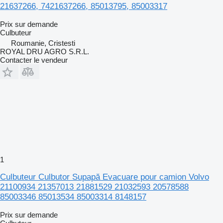
21637266, 7421637266, 85013795, 85003317
Prix sur demande
Culbuteur
Roumanie, Cristesti
ROYAL DRU AGRO S.R.L.
Contacter le vendeur
1
Culbuteur Culbutor Supapă Evacuare pour camion Volvo
21100934 21357013 21881529 21032593 20578588
85003346 85013534 85003314 8148157
Prix sur demande