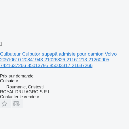
1
Culbuteur Culbutor supapă admisie pour camion Volvo
20510610 20841943 21026826 21161213 21260905
7421637266 85013795 85003317 21637266
Prix sur demande
Culbuteur
Roumanie, Cristesti
ROYAL DRU AGRO S.R.L.
Contacter le vendeur