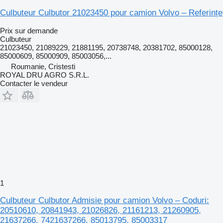
Culbuteur Culbutor 21023450 pour camion Volvo – Referințe
Prix sur demande
Culbuteur
21023450, 21089229, 21881195, 20738748, 20381702, 85000128,
85000609, 85000909, 85003056,...
Roumanie, Cristesti
ROYAL DRU AGRO S.R.L.
Contacter le vendeur
1
Culbuteur Culbutor Admisie pour camion Volvo – Coduri:
20510610, 20841943, 21026826, 21161213, 21260905,
21637266, 7421637266, 85013795, 85003317