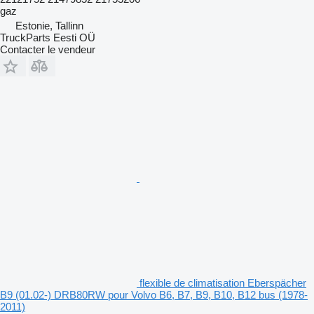
gaz
Estonie, Tallinn
TruckParts Eesti OÜ
Contacter le vendeur
flexible de climatisation Eberspächer
B9 (01.02-) DRB80RW pour Volvo B6, B7, B9, B10, B12 bus (1978-
2011)