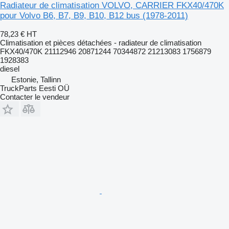
Radiateur de climatisation VOLVO, CARRIER FKX40/470K
pour Volvo B6, B7, B9, B10, B12 bus (1978-2011)
78,23 €
HT
Climatisation et pièces détachées - radiateur de climatisation
FKX40/470K 21112946 20871244 70344872 21213083 1756879
1928383
diesel
Estonie, Tallinn
TruckParts Eesti OÜ
Contacter le vendeur