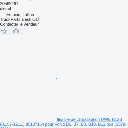
20569261
diesel
Estonie, Tallinn
TruckParts Eesti OÜ
Contacter le vendeur
flexible de climatisation UWE B12B
(01.97-12.11) 85107164 pour Volvo B6, B7, B9, B10, B12 bus (1978-