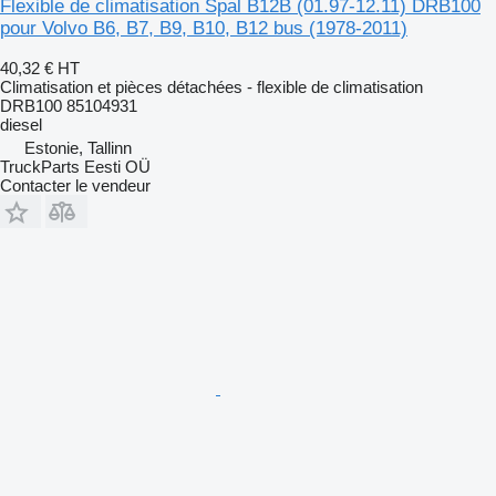
Flexible de climatisation Spal B12B (01.97-12.11) DRB100
pour Volvo B6, B7, B9, B10, B12 bus (1978-2011)
40,32 €
HT
Climatisation et pièces détachées - flexible de climatisation
DRB100 85104931
diesel
Estonie, Tallinn
TruckParts Eesti OÜ
Contacter le vendeur