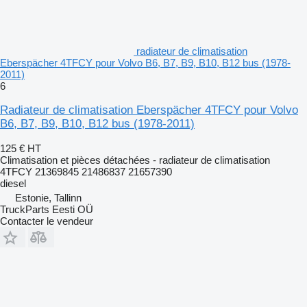
radiateur de climatisation
Eberspächer 4TFCY pour Volvo B6, B7, B9, B10, B12 bus (1978-
2011)
6
Radiateur de climatisation Eberspächer 4TFCY pour Volvo
B6, B7, B9, B10, B12 bus (1978-2011)
125 €
HT
Climatisation et pièces détachées - radiateur de climatisation
4TFCY 21369845 21486837 21657390
diesel
Estonie, Tallinn
TruckParts Eesti OÜ
Contacter le vendeur