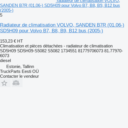
radiateur de climatisation VOLVO,
SANDEN B7R (01.06-) SD5H09 pour Volvo B7, B8, B9, B12 bus
(2005-)
5
Radiateur de climatisation VOLVO, SANDEN B7R (01.06-)
SD5H09 pour Volvo B7, B8, B9, B12 bus (2005-)
153,23 €
HT
Climatisation et pièces détachées - radiateur de climatisation
SD5H09 SD5H09-S5082 S5082 1734551 81779706073 81.77970-
6073
diesel
Estonie, Tallinn
TruckParts Eesti OÜ
Contacter le vendeur