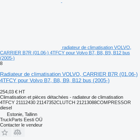
radiateur de climatisation VOLVO,
CARRIER B7R (01.06-) 4TFCY pour Volvo B7, B8, B9, B12 bus
(2005-)
8
Radiateur de climatisation VOLVO, CARRIER B7R (01.06-)
4TFCY pour Volvo B7, B8, B9, B12 bus (2005-)
254,03 €
HT
Climatisation et pièces détachées - radiateur de climatisation
4TFCY 21112430 21147352CLUTCH 21213088COMPRESSOR
diesel
Estonie, Tallinn
TruckParts Eesti OÜ
Contacter le vendeur