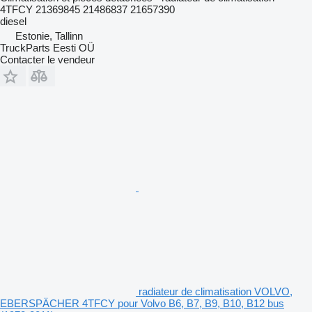
4TFCY 21369845 21486837 21657390
diesel
Estonie, Tallinn
TruckParts Eesti OÜ
Contacter le vendeur
radiateur de climatisation VOLVO,
EBERSPÄCHER 4TFCY pour Volvo B6, B7, B9, B10, B12 bus