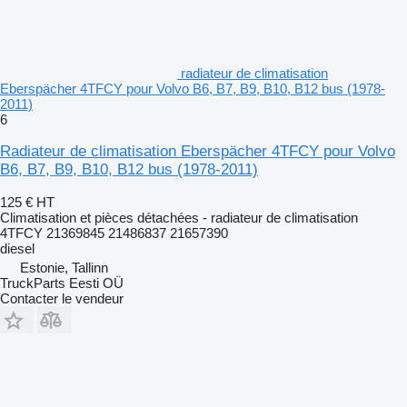
radiateur de climatisation
Eberspächer 4TFCY pour Volvo B6, B7, B9, B10, B12 bus (1978-
2011)
6
Radiateur de climatisation Eberspächer 4TFCY pour Volvo
B6, B7, B9, B10, B12 bus (1978-2011)
125 €
HT
Climatisation et pièces détachées - radiateur de climatisation
4TFCY 21369845 21486837 21657390
diesel
Estonie, Tallinn
TruckParts Eesti OÜ
Contacter le vendeur