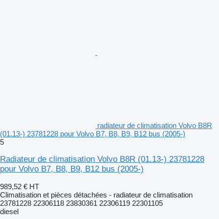
radiateur de climatisation Volvo B8R
(01.13-) 23781228 pour Volvo B7, B8, B9, B12 bus (2005-)
5
Radiateur de climatisation Volvo B8R (01.13-) 23781228
pour Volvo B7, B8, B9, B12 bus (2005-)
989,52 €
HT
Climatisation et pièces détachées - radiateur de climatisation
23781228 22306118 23830361 22306119 22301105
diesel