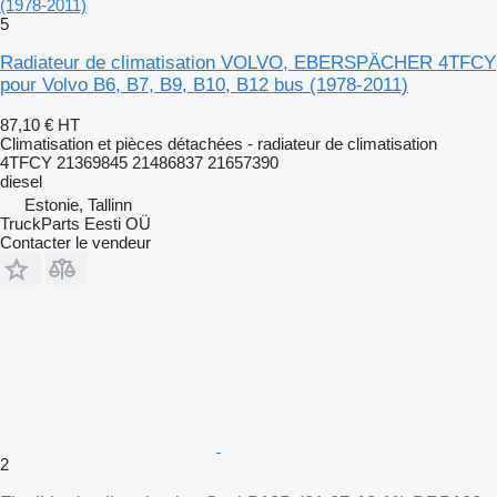
(1978-2011)
5
Radiateur de climatisation VOLVO, EBERSPÄCHER 4TFCY
pour Volvo B6, B7, B9, B10, B12 bus (1978-2011)
87,10 €
HT
Climatisation et pièces détachées - radiateur de climatisation
4TFCY 21369845 21486837 21657390
diesel
Estonie, Tallinn
TruckParts Eesti OÜ
Contacter le vendeur
2