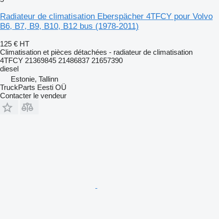
Radiateur de climatisation Eberspächer 4TFCY pour Volvo
B6, B7, B9, B10, B12 bus (1978-2011)
125 €
HT
Climatisation et pièces détachées - radiateur de climatisation
4TFCY 21369845 21486837 21657390
diesel
Estonie, Tallinn
TruckParts Eesti OÜ
Contacter le vendeur