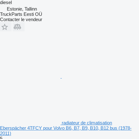
diesel
Estonie, Tallinn
TruckParts Eesti OÜ
Contacter le vendeur
radiateur de climatisation
Eberspächer 4TFCY pour Volvo B6, B7, B9, B10, B12 bus (1978-
2011)
5