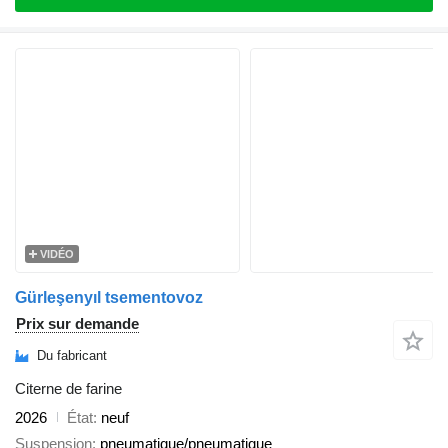
VIDÉO
Gürleşenyıl tsementovoz
Prix sur demande
Du fabricant
Citerne de farine
2026
État
neuf
Suspension
pneumatique/pneumatique