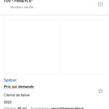
TOV " FRISEYLS"
Spitzer
Prix sur demande
Citerne de farine
2010
Volume
45 m³
Suspension
ressort/pneumatique