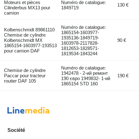
Moteurs et pièces
Numéro de catalogue:
130 €
Cilinderbus MX13 pour
1849719
camion
Numéro de catalogue:
Kolbenschmidt 89861110
1865154-1603977-
Chemise de cylindre
1935136-1849719-
Kolbenschmidt MX
90 €
1603978-2117828-
1865154-1603977-193513
1812653-1828571-
pour camion DAF
1819534-1843244
Numéro de catalogue:
Chemise de cylindre
1942478 - 2-ий ремонт
Paccar pour tracteur
190 €
190 євро 1949832- 1-ий
routier DAF 105
1865154 STD 160
Société