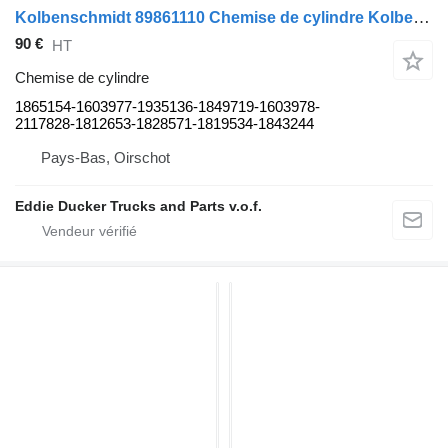
Kolbenschmidt 89861110 Chemise de cylindre Kolbenschmidt MX 1865154-1603977-193513 1865154-1603977-1935136-1849719-1603978-2117828-1812653-1828571-1819534-1843244 pour camion DAF
90 €
HT
Chemise de cylindre
1865154-1603977-1935136-1849719-1603978-
2117828-1812653-1828571-1819534-1843244
Pays-Bas, Oirschot
Eddie Ducker Trucks and Parts v.o.f.