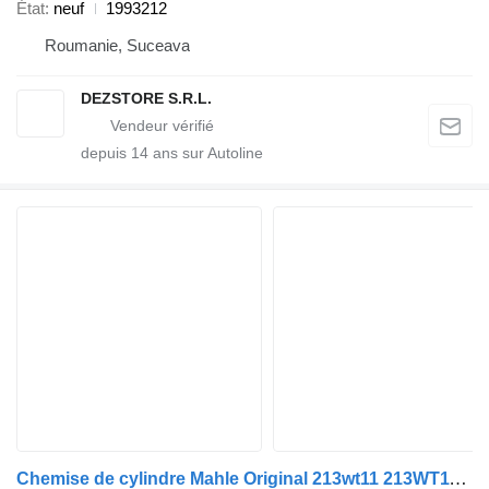
État
neuf
1993212
Roumanie, Suceava
DEZSTORE S.R.L.
depuis
14
ans sur Autoline
Chemise de cylindre Mahle Original 213wt11 213WT11 89558110 pour camion DAF