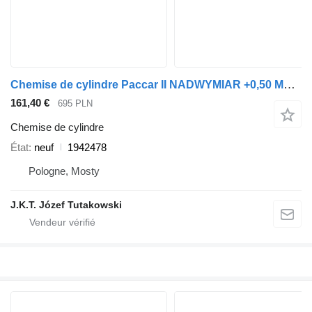
Chemise de cylindre Paccar II NADWYMIAR +0,50 MM 1942478 pour tracteur routier DAF XF 105
161,40 €
695 PLN
Chemise de cylindre
État
neuf
1942478
Pologne, Mosty
J.K.T. Józef Tutakowski