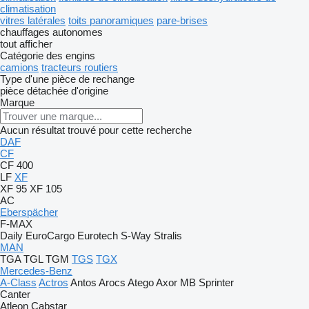
climatisation
vitres latérales
toits panoramiques
pare-brises
chauffages autonomes
tout afficher
Catégorie des engins
camions
tracteurs routiers
Type d'une pièce de rechange
pièce détachée d'origine
Marque
Aucun résultat trouvé pour cette recherche
DAF
CF
CF 400
LF
XF
XF 95
XF 105
AC
Eberspächer
F-MAX
Daily
EuroCargo
Eurotech
S-Way
Stralis
MAN
TGA
TGL
TGM
TGS
TGX
Mercedes-Benz
A-Class
Actros
Antos
Arocs
Atego
Axor
MB
Sprinter
Canter
Atleon
Cabstar