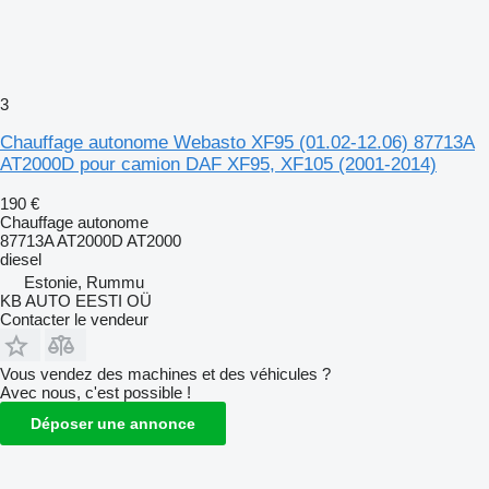
3
Chauffage autonome Webasto XF95 (01.02-12.06) 87713A
AT2000D pour camion DAF XF95, XF105 (2001-2014)
190 €
Chauffage autonome
87713A AT2000D AT2000
diesel
Estonie, Rummu
KB AUTO EESTI OÜ
Contacter le vendeur
Vous vendez des machines et des véhicules ?
Avec nous, c'est possible !
Déposer une annonce