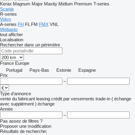
Kerax
Magnum
Major
Maxity
Midlum
Premium
T-series
Scania
R-series
Volvo
A-series
FH
FL
FM
FMX
VNL
Webasto
tout afficher
Localisation
Rechercher dans un périmètre
France
Europe
Portugal
Pays-Bas
Estonie
Espagne
Prix
–
Type d'annonce
vente
du fabricant
leasing
crédit
par versements
trade-in ( échange
avec supplément )
échange
Année
–
Pas assez de filtres ?
Proposer une modification
Résultats de recherche: