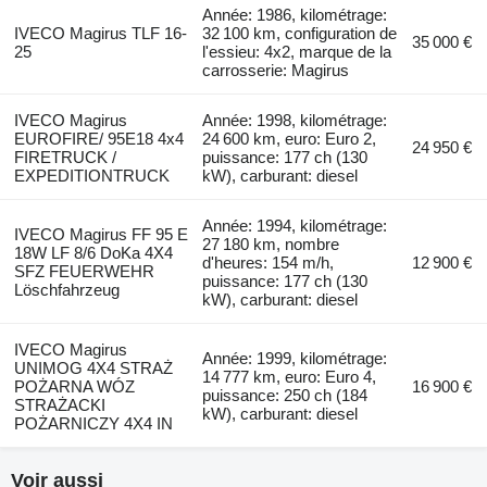
Année: 1986, kilométrage:
IVECO Magirus TLF 16-
32 100 km, configuration de
35 000 €
25
l'essieu: 4x2, marque de la
carrosserie: Magirus
IVECO Magirus
Année: 1998, kilométrage:
EUROFIRE/ 95E18 4x4
24 600 km, euro: Euro 2,
24 950 €
FIRETRUCK /
puissance: 177 ch (130
EXPEDITIONTRUCK
kW), carburant: diesel
Année: 1994, kilométrage:
IVECO Magirus FF 95 E
27 180 km, nombre
18W LF 8/6 DoKa 4X4
d'heures: 154 m/h,
12 900 €
SFZ FEUERWEHR
puissance: 177 ch (130
Löschfahrzeug
kW), carburant: diesel
IVECO Magirus
Année: 1999, kilométrage:
UNIMOG 4X4 STRAŻ
14 777 km, euro: Euro 4,
POŻARNA WÓZ
16 900 €
puissance: 250 ch (184
STRAŻACKI
kW), carburant: diesel
POŻARNICZY 4X4 IN
Voir aussi