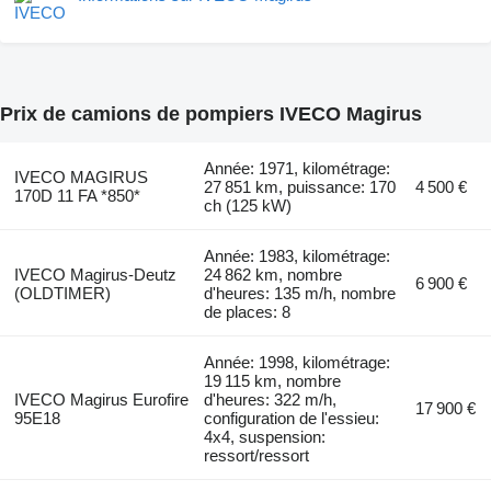
Prix de camions de pompiers IVECO Magirus
Année: 1971, kilométrage:
IVECO MAGIRUS
27 851 km, puissance: 170
4 500 €
170D 11 FA *850*
ch (125 kW)
Année: 1983, kilométrage:
IVECO Magirus-Deutz
24 862 km, nombre
6 900 €
(OLDTIMER)
d'heures: 135 m/h, nombre
de places: 8
Année: 1998, kilométrage:
19 115 km, nombre
IVECO Magirus Eurofire
d'heures: 322 m/h,
17 900 €
95E18
configuration de l'essieu:
4x4, suspension:
ressort/ressort