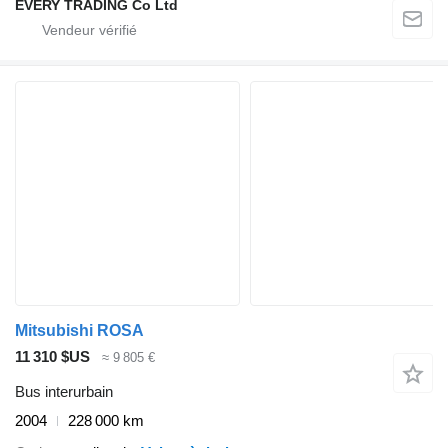
EVERY TRADING Co Ltd
Mitsubishi ROSA
11 310 $US
≈ 9 805 €
Bus interurbain
2004
228 000 km